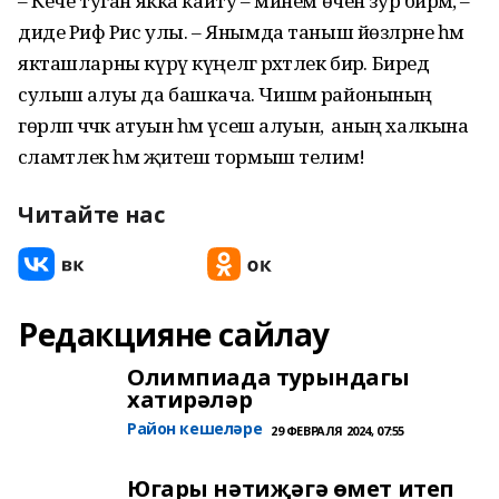
– Кече туган якка кайту – минем өчен зур бәйрәм, –
диде Риф Рәис улы. – Янымда таныш йөзләрне һәм
якташларны күрү күңелгә рәхәтлек бирә. Биредә
сулыш алуы да башкача. Чишмә районының
гөрләп чәчәк атуын һәм үсеш алуын, ә аның халкына
сәламәтлек һәм җитеш тормыш телим!
Читайте нас
Редакцияне сайлау
Олимпиада турындагы
хатирәләр
Район кешеләре
29 ФЕВРАЛЯ 2024, 07:55
Югары нәтиҗәгә өмет итеп