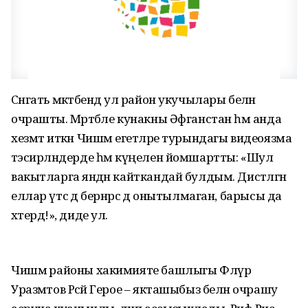
Сәнгать мәктәбендә ул район укучылары белән
очрашты. Мәртәбәле кунакны Әфганстан һәм анда
хезмәт иткән Чишмә егетләре турындагы видеоязма
тәэсирләндерде һәм күңелен йомшартты: «Шул
вакытларга янәдән кайткандай булдым. Дистәләгән
еллар үтсә дә бернәрсә дә онытылмаган, барысы да
хәтердә!», диде ул.
Чишмә районы хакимияте башлыгы Флүр
Уразмәтов Рәсәй Герое – якташыбыз белән очрашу