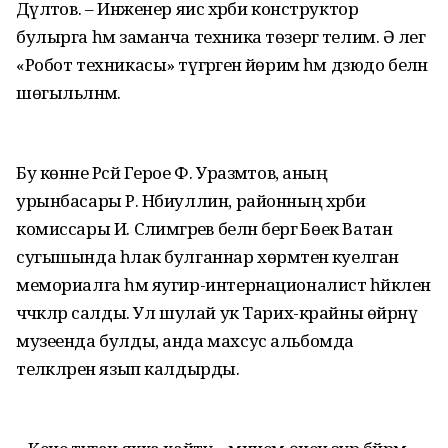
Дәүләтов. – Инженер яисә хәрби конструктор
булырга һәм заманча техника төзергә телим. Ә әлегә
«Робот техникасы» түгәрәгенә йөрим һәм дзюдо белән
шөгыльләнәм.
Бу көнне Рәсәй Герое Ф. Уразмәтов, аның
урынбасары Р. Нәбиуллин, районның хәрби
комиссары И. Сәлимгәрәев белән бергә Бөек Ватан
сугышында һәлак булганнар хөрмәтенә куелган
мемориалга һәм яугир-интернационалист һәйкәленә
чәчәкләр салды. Ул шулай ук Тарих-крайны өйрәнү
музеенда булды, анда махсус альбомда
теләкләрен язып калдырды.