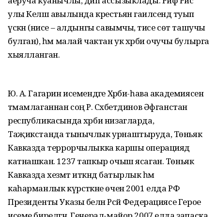
аеруча куанычлы, дип ассызыклады. Риф Рәис
улы Келәш авылында крестьян гаиләсендә туып
үскән (әнисе – алдынгы савымчы, әтисе сөт ташучы
булган), һәм малай чактан ук хәрби очучы булырга
хыялланган.
Ю. А. Гагарин исемендәге Хәрби-һава академиясен
тәмамлаганнан соң Р. Сәхәбетдинов Әфганстан
республикасында хәрби низагларда,
Таҗикстанда тынычлык урнаштыруда, Төньяк
Кавказда террорчылыкка каршы операциядә
катнашкан. 1237 тапкыр очыш ясаган. Төньяк
Кавказда хезмәт иткәндә батырлык һәм
каһарманлык күрсәткәне өчен 2001 елда РФ
Президенты Указы белән Рәсәй Федерациясе Герое
исеме бирелгән. Генерал-майор 2007 елда запаска