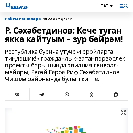
Чишмэ
Район кешеләре
10 МАЯ 2019, 12:27
Р. Сәхәбетдинов: Кече туган
якка кайтуым – зур бәйрәм!
Республика буенча үтүче «Геройларга
тиңләшик!» гражданлык-ватанпәрвәрлек
проекты барышында авиация генерал-
майоры, Рәсәй Герое Риф Сәхәбетдинов
Чишмә районында булып китте.