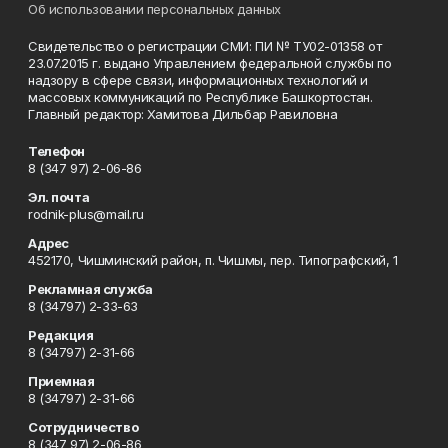
Об использовании персональных данных
Свидетельство о регистрации СМИ: ПИ № ТУ02-01358 от
23.07.2015 г. выдано Управлением федеральной службы по
надзору в сфере связи, информационных технологий и
массовых коммуникаций по Республике Башкортостан.
Главный редактор: Хамитова Дильбар Равиловна
Телефон
8 (347 97) 2-06-86
Эл. почта
rodnik-plus@mail.ru
Адрес
452170, Чишминский район, п. Чишмы, пер. Типографский, 1
Рекламная служба
8 (34797) 2-33-63
Редакция
8 (34797) 2-31-66
Приемная
8 (34797) 2-31-66
Сотрудничество
8 (347 97) 2-06-86