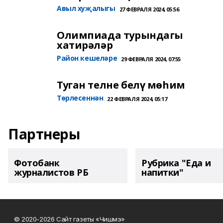
Авыл хуҗалыгы
27 ФЕВРАЛЯ 2024, 05:56
Олимпиада турындагы
хатирәләр
Район кешеләре
29 ФЕВРАЛЯ 2024, 07:55
Туган телне белү мөһим
Төрлесеннән
22 ФЕВРАЛЯ 2024, 05:17
Партнеры
Фотобанк
Рубрика "Еда и
журналистов РБ
напитки"
© 2020-2026 Сайт газеты «Чишмэ»