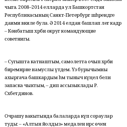
чыга. 2008–2014 елларда ул Башкортстан
Республикасының Санкт-Петербург шәһәрендәге
даими вәкиле була. Ә 2014 елдан башлап әлегә кадәр
– Көнбатыш хәрби округ командующие
советнигы.
– Сугышта катнаштым, самолетта очып хәрби
биремнәрне намуслы үтәдем. Үз бурычымны
ахыргача башкардым һәм тыныч күңел белән
запаска чыктым, – дип ассызыклады Р.
Сәхәбетдинов.
Очрашу вакытында балаларда күп сораулар
туды: – «Алтын йолдыз» медален нәрсә өчен