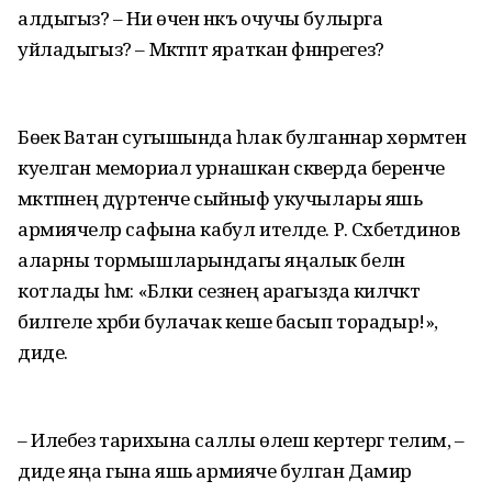
алдыгыз? – Ни өчен нәкъ очучы булырга
уйладыгыз? – Мәктәптә яраткан фәннәрегез?
Бөек Ватан сугышында һәлак булганнар хөрмәтенә
куелган мемориал урнашкан скверда беренче
мәктәпнең дүртенче сыйныф укучылары яшь
армиячеләр сафына кабул ителде. Р. Сәхәбетдинов
аларны тормышларындагы яңалык белән
котлады һәм: «Бәлки сезнең арагызда киләчәктә
билгеле хәрби булачак кеше басып торадыр!»,
диде.
– Илебез тарихына саллы өлеш кертергә телим, –
диде яңа гына яшь армияче булган Дамир