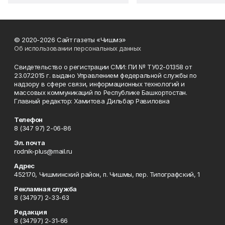
© 2020-2026 Сайт газеты «Чишмэ»
Об использовании персональных данных
Свидетельство о регистрации СМИ: ПИ № ТУ02-01358 от
23.07.2015 г. выдано Управлением федеральной службы по
надзору в сфере связи, информационных технологий и
массовых коммуникаций по Республике Башкортостан.
Главный редактор: Хамитова Дильбар Равиловна
Телефон
8 (347 97) 2-06-86
Эл. почта
rodnik-plus@mail.ru
Адрес
452170, Чишминский район, п. Чишмы, пер. Типографский, 1
Рекламная служба
8 (34797) 2-33-63
Редакция
8 (34797) 2-31-66