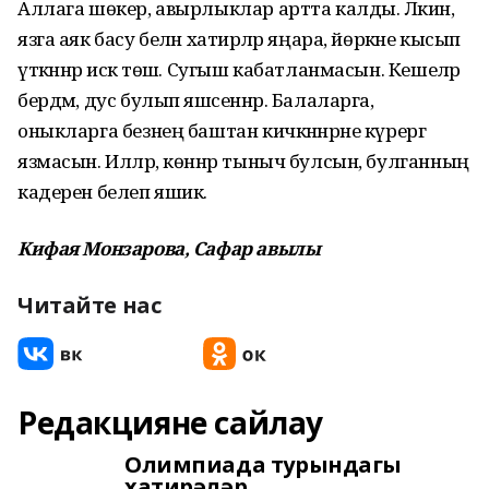
Аллага шөкер, авырлыклар артта калды. Ләкин,
язга аяк басу белән хатирәләр яңара, йөрәкне кысып
үткәннәр искә төшә. Сугыш кабатланмасын. Кешеләр
бердәм, дус булып яшәсеннәр. Балаларга,
оныкларга безнең баштан кичкәннәрне күрергә
язмасын. Илләр, көннәр тыныч булсын, булганның
кадерен белеп яшик.
Кифая Монзарова, Сафар авылы
Читайте нас
Редакцияне сайлау
Олимпиада турындагы
хатирәләр