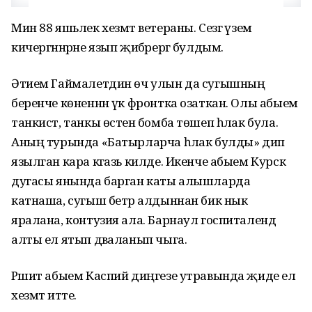
Мин 88 яшьлек хезмәт ветераны. Сезгә үзем
кичергәннәрне язып җибәрергә булдым.
Әтием Гаймалетдин өч улын да сугышның
беренче көненнән үк фронтка озаткан. Олы абыем
танкист, танкы өстенә бомба төшеп һәлак була.
Аның турында «Батырларча һәлак булды» дип
язылган кара кәгазь килде. Икенче абыем Курск
дугасы янында барган каты алышларда
катнаша, сугыш бетәр алдыннан бик нык
яралана, контузия ала. Барнаул госпиталендә
алты ел ятып дәваланып чыга.
Рәшит абыем Каспий диңгезе утравында җиде ел
хезмәт итте.