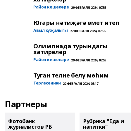
Район кешеләре
29 ФЕВРАЛЯ 2024, 07:55
Югары нәтиҗәгә өмет итеп
Авыл хуҗалыгы
27 ФЕВРАЛЯ 2024, 05:56
Олимпиада турындагы
хатирәләр
Район кешеләре
29 ФЕВРАЛЯ 2024, 07:55
Туган телне белү мөһим
Төрлесеннән
22 ФЕВРАЛЯ 2024, 05:17
Партнеры
Фотобанк
Рубрика "Еда и
журналистов РБ
напитки"