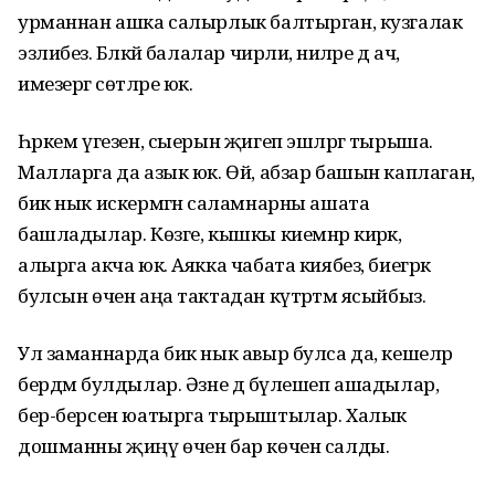
урманнан ашка салырлык балтырган, кузгалак
эзлибез. Бәләкәй балалар чирли, әниләре дә ач,
имезергә сөтләре юк.
Һәркем үгезен, сыерын җигеп эшләргә тырыша.
Малларга да азык юк. Өй, абзар башын каплаган,
бик нык искермәгән саламнарны ашата
башладылар. Көзге, кышкы киемнәр кирәк, ә
алырга акча юк. Аякка чабата киябез, биегрәк
булсын өчен аңа тактадан күтәртмә ясыйбыз.
Ул заманнарда бик нык авыр булса да, кешеләр
бердәм булдылар. Әзне дә бүлешеп ашадылар,
бер-берсен юатырга тырыштылар. Халык
дошманны җиңү өчен бар көчен салды.