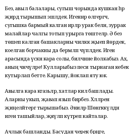
Без, авыл балалары, сугыш чорында кушкан һәр
җирдә тырышып эшләдек. Игеннәр өлгергәч,
сугышка бармый калган ирләр урак белән, зуррак
малайлар чалгы тотып урырга төштеләр. Ә без
төшеп калган башакларны чиләккә җыеп йөрдек,
коелган борчакны да берәмләп чүпләдек. Иген
арасында үскән кара солы, билчәнне йолкабыз. Ах,
аның чәнчүләре! Кулларыбыз песи тырнаган кебек
кутырлап бетте. Карышу, йоклап яту юк.
Авылга кара кәгазьләр, хатлар килә башлады.
Аларны укып, җавап язып бирәбез. Хәлләрен
җиңеләйтергә тырышабыз. Әниләр Шөнгәккүлдән
иген ташыйлар, җәяүләп күтәреп кайталар.
Ачлык башланды. Басудан черек бәрәңге,