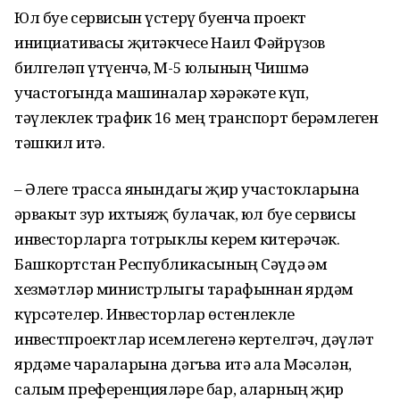
Юл буе сервисын үстерү буенча проект
инициативасы җитәкчесе Наил Фәйрүзов
билгеләп үтүенчә, М-5 юлының Чишмә
участогында машиналар хәрәкәте күп,
тәүлеклек трафик 16 мең транспорт берәмлеген
тәшкил итә.
– Әлеге трасса янындагы җир участокларына
һәрвакыт зур ихтыяҗ булачак, юл буе сервисы
инвесторларга тотрыклы керем китерәчәк.
Башкортстан Республикасының Сәүдә һәм
хезмәтләр министрлыгы тарафыннан ярдәм
күрсәтелер. Инвесторлар өстенлекле
инвестпроектлар исемлегенә кертелгәч, дәүләт
ярдәме чараларына дәгъва итә ала Мәсәлән,
салым преференцияләре бар, аларның җир