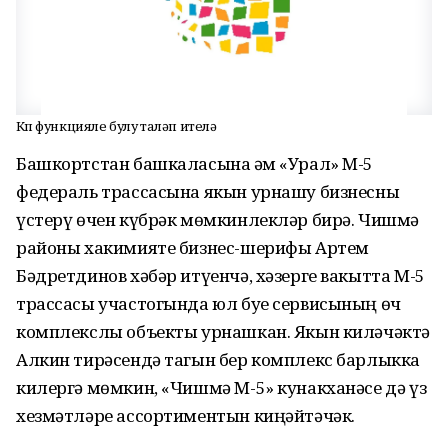
Күп функцияле булу таләп ителә
Башкортстан башкаласына һәм «Урал» М-5
федераль трассасына якын урнашу бизнесны
үстерү өчен күбрәк мөмкинлекләр бирә. Чишмә
районы хакимияте бизнес-шерифы Артем
Бәдретдинов хәбәр итүенчә, хәзерге вакытта М-5
трассасы участогында юл буе сервисының өч
комплекслы объекты урнашкан. Якын киләчәктә
Алкин тирәсендә тагын бер комплекс барлыкка
килергә мөмкин, «Чишмә М-5» кунакханәсе дә үз
хезмәтләре ассортиментын киңәйтәчәк.