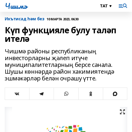
Чишмэ
Икътисад һәм без
10 МАРТА 2023, 06:30
Күп функцияле булу таләп
ителә
Чишмә районы республиканың
инвесторларны җәлеп итүче
муниципалитетларның берсе санала.
Шушы көннәрдә район хакимиятендә
эшмәкәрләр белән очрашу үтте.