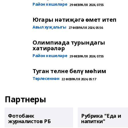
Район кешеләре
29 ФЕВРАЛЯ 2024, 07:55
Югары нәтиҗәгә өмет итеп
Авыл хуҗалыгы
27 ФЕВРАЛЯ 2024, 05:56
Олимпиада турындагы
хатирәләр
Район кешеләре
29 ФЕВРАЛЯ 2024, 07:55
Туган телне белү мөһим
Төрлесеннән
22 ФЕВРАЛЯ 2024, 05:17
Партнеры
Фотобанк
Рубрика "Еда и
журналистов РБ
напитки"