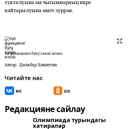
тукталуына һәм чыгымнарның кире
кайтарылуына өмет зуррак.
Күп функцияле булу таләп ителә
Автор:
Дильбар Хамитова
Читайте нас
Редакцияне сайлау
Олимпиада турындагы
хатирәләр