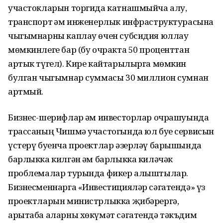
участокларын торгида катнашмыйча алу,
транспорт һәм инженерлык инфраструктурасына
чыгымнарны каплау өчен субсидия юллау
мөмкинлеге бар (бу очракта 50 проценттан
артык түгел). Кире кайтарылырга мөмкин
булган чыгымнар суммасы 30 миллион сумнан
артмый.
Бизнес-шерифлар һәм инвесторлар очрашуында
трассаның Чишмә участогында юл буе сервисын
үстерү буенча проектлар әзерләү барышында
барлыкка килгән һәм барлыкка киләчәк
проблемалар турында фикер алыштылар.
Бизнесменнарга «Инвестицияләр сәгатендә» үз
проектларын министрлыкка җибәрергә,
арытаба аларны хөкүмәт сәгатендә тәкъдим