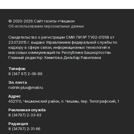
© 2020-2026 Сайт газеты «Чишмэ»
Об использовании персональных данных
Свидетельство о регистрации СМИ: ПИ № ТУ02-01358 от
23.07.2015 г. выдано Управлением федеральной службы по
надзору в сфере связи, информационных технологий и
массовых коммуникаций по Республике Башкортостан.
Главный редактор: Хамитова Дильбар Равиловна
Телефон
8 (347 97) 2-06-86
Эл. почта
rodnik-plus@mail.ru
Адрес
452170, Чишминский район, п. Чишмы, пер. Типографский, 1
Рекламная служба
8 (34797) 2-33-63
Редакция
8 (34797) 2-31-66