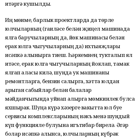
итәргә кушылды.
Иң мөһиме, барлык проектларда да төрле
юлчыларның (гаиләсе белән җиңел машинада
ялга баручыларның да, йөк машинасы белән
ерак юлга чыгучыларның да) ихтыяҗлары
исәпкә алынырга тиеш. Һәркемнең тукталып ял
итәсе, ерак юлга чыгучыларның йоклап, тамак
ялгап аласы килә, шунда ук машинаны
ремонтларга, бензин салырга, хәтта юлдан
арыган сабыйлар белән балалар
мәйданчыгында уйнап алырга мөмкинлек булса
яхшырак. Шуңа күрә хәзерге вакытта юл буе
сервисы комплексларының нәкъ менә шундый
күп функцияле булуына игътибар бирелә. Әгәр
болар исәпкә алынса, юлчыларның күбрәк