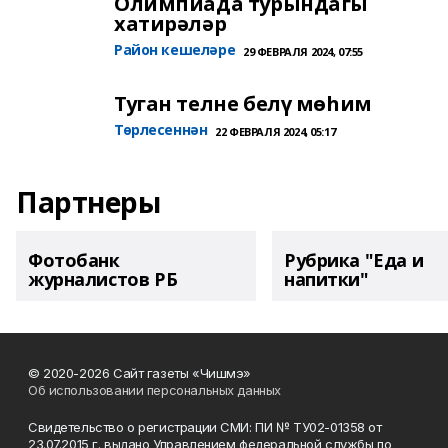
Олимпиада турындагы
хатирәләр
Район кешеләре
29 ФЕВРАЛЯ 2024, 07:55
Туган телне белү мөһим
Төрлесеннән
22 ФЕВРАЛЯ 2024, 05:17
Партнеры
Фотобанк
Рубрика "Еда и
журналистов РБ
напитки"
© 2020-2026 Сайт газеты «Чишмэ»
Об использовании персональных данных
Свидетельство о регистрации СМИ: ПИ № ТУ02-01358 от
23.07.2015 г. выдано Управлением федеральной службы по