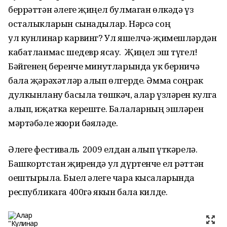
беррәттән әлеге җиңел булмаган өлкәдә үз
осталыкларын сынадылар. Нәрсә соң
ул кунлинар карвинг? Ул яшелчә-җимешләрдән
кабатланмас шедевр ясау. Җиңел эш түгел!
Бәйгенең беренче минутларында ук берничә
бала җәрәхәтләр алып өлгерде. Әмма соңрак
дулкынлану басыла төшкәч, алар үзләрен кулга
алып, иҗатка кереште. Балаларның эшләрен
мәртәбәле жюри бәяләде.
Әлеге фестиваль 2009 елдан алып үткәрелә.
Башкортстан җирендә ул дүртенче ел рәттән
оештырыла. Быел әлеге чара кысаларында
республикага 400гә якын бала килде.