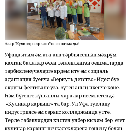
Алар "Кулинар карвинг"та сынатмады!
Уфада ятим һәм ата-ана тәрбиясеннән мәхрүм
калган балалар өчен тәгаенләнгән оешмаларда
тәрбияләнүчеләргә ярдәм итү һәм социаль
адаптация буенча «Вернуть детство» Идел буе
округы фестивале уза. Бүген аның икенче көне.
Һәм бүгенге күпсанлы чаралар исемлегендә
«Кулинар карвинг» та бар. Ул Уфа туклану
индустриясе һәм сервис колледжында үтте.
Төрле төбәкләрдән килгән унбер кыз һәм бер егет
кулинар карвинг нечкәлекләренә төшенү белән