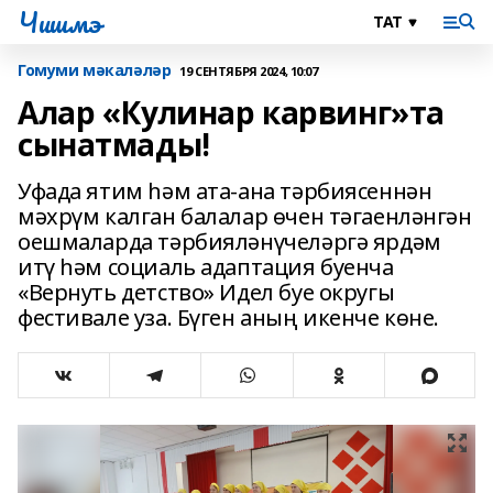
Чишмэ
Гомуми мәкаләләр
19 СЕНТЯБРЯ 2024, 10:07
Алар «Кулинар карвинг»та
сынатмады!
Уфада ятим һәм ата-ана тәрбиясеннән
мәхрүм калган балалар өчен тәгаенләнгән
оешмаларда тәрбияләнүчеләргә ярдәм
итү һәм социаль адаптация буенча
«Вернуть детство» Идел буе округы
фестивале уза. Бүген аның икенче көне.