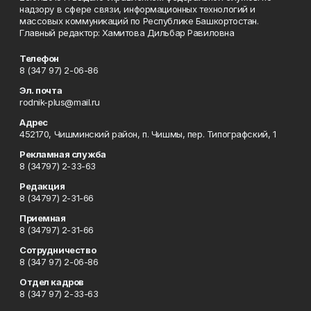
надзору в сфере связи, информационных технологий и
массовых коммуникаций по Республике Башкортостан.
Главный редактор: Хамитова Дильбар Равиловна
Телефон
8 (347 97) 2-06-86
Эл. почта
rodnik-plus@mail.ru
Адрес
452170, Чишминский район, п. Чишмы, пер. Типографский, 1
Рекламная служба
8 (34797) 2-33-63
Редакция
8 (34797) 2-31-66
Приемная
8 (34797) 2-31-66
Сотрудничество
8 (347 97) 2-06-86
Отдел кадров
8 (347 97) 2-33-63