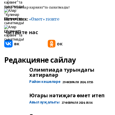
Алар "Кулинар карвинг"та сынатмады!
Источник:
«Өмет» гәзите
Читайте нас
Редакцияне сайлау
Олимпиада турындагы
хатирәләр
Район кешеләре
29 ФЕВРАЛЯ 2024, 07:55
Югары нәтиҗәгә өмет итеп
Авыл хуҗалыгы
27 ФЕВРАЛЯ 2024, 05:56