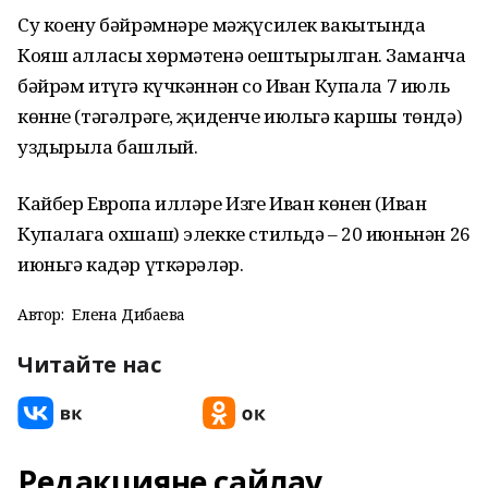
Су коену бәйрәмнәре мәҗүсилек вакытында
Кояш алласы хөрмәтенә оештырылган. Заманча
бәйрәм итүгә күчкәннән соң Иван Купала 7 июль
көнне (тәгәлрәге, җиденче июльгә каршы төндә)
уздырыла башлый.
Кайбер Европа илләре Изге Иван көнен (Иван
Купалага охшаш) элекке стильдә – 20 июньнән 26
июньгә кадәр үткәрәләр.
Автор:
Елена Дибаева
Читайте нас
Редакцияне сайлау