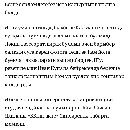
Безнең бердәмлегебез истә калырлык вакыйга
булды.
Ә гомумән алганда, бу көнне Калмаш елгасында
су җылы түгел иде, коенып чыгып булмады.
Ләкин тәэссоратлырак булсын өчен барыбер
салкын суга кереп фотога төштек һәм йола
буенча такыялар агызып җибәрдек. Шул
рәвешле мин Иван Купала бәйрәмендә беренче
тапкыр катнаштым һәм ул күңелле хис-тойгылар
калдырды.
Ә безнең клипны интернетта «Импровизация»
студиясендә катнашучыларның һәм Ләйсән
Яхинаның «ВКонтакте» битләрендә табарга
мөмкин.