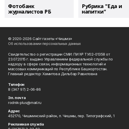
Фотобанк
Рубрика "Еда и
журналистов РБ
напитки"
© 2020-2026 Сайт газеты «Чишмэ»
Об использовании персональных данных
Свидетельство о регистрации СМИ: ПИ № ТУ02-01358 от
23.07.2015 г. выдано Управлением федеральной службы по
надзору в сфере связи, информационных технологий и
массовых коммуникаций по Республике Башкортостан.
Главный редактор: Хамитова Дильбар Равиловна
Телефон
8 (347 97) 2-06-86
Эл. почта
rodnik-plus@mail.ru
Адрес
452170, Чишминский район, п. Чишмы, пер. Типографский, 1
Рекламная служба