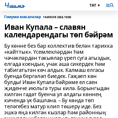
Чишмэ
Гомуми мәкаләләр
14 ИЮЛЯ 2024, 10:00
Иван Купала – славян
календарендагы төп бәйрәм
Бу көнне без бар коллектив белән тарихка
«кайттык». Үсемлекләрдән һәм
чәчәкләрдән такыялар үреп суга агыздык,
елгада коендык, учак аша сикердек һәм
табигатьтән көч алдык. Калмаш елгасы
буенда бергәләп биедек. Гаҗәеп көн
булды! Иван Купала бәйрәме ел саен
җиденче июльгә туры килә. Борынгыдан
килгән гадәт буенча ул алдагы көннең
кичендә үк башлана. – Бу көндә төп
теләгебез матур клип төшерү иде. Без
эшкә яңа килгән кызлар һәм районның