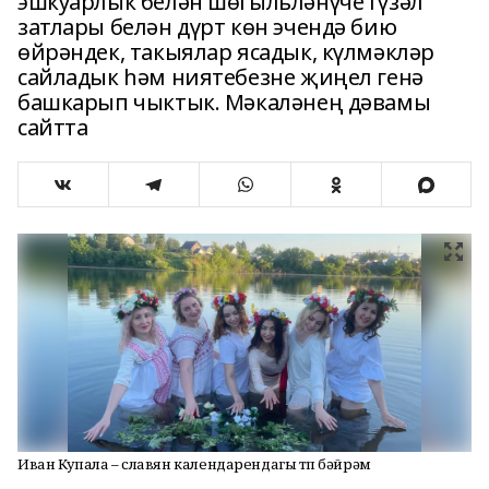
эшкуарлык белән шөгыльләнүче гүзәл
затлары белән дүрт көн эчендә бию
өйрәндек, такыялар ясадык, күлмәкләр
сайладык һәм ниятебезне җиңел генә
башкарып чыктык. Мәкаләнең дәвамы
сайтта
Иван Купала – славян календарендагы төп бәйрәм