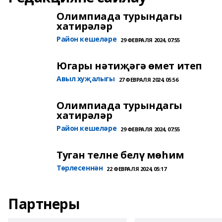
Олимпиада турындагы
хатирәләр
Район кешеләре
29 ФЕВРАЛЯ 2024, 07:55
Югары нәтиҗәгә өмет итеп
Авыл хуҗалыгы
27 ФЕВРАЛЯ 2024, 05:56
Олимпиада турындагы
хатирәләр
Район кешеләре
29 ФЕВРАЛЯ 2024, 07:55
Туган телне белү мөһим
Төрлесеннән
22 ФЕВРАЛЯ 2024, 05:17
Партнеры