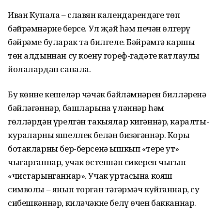
Иван Купала – славян календарендәге төп
бәйрәмнәрнең берсе. Ул җәй һәм печән өлгерү
бәйрәме буларак та билгеле. Бәйрәмгә каршы
төн алдыннан су коену гореф-гадәте катлаулы
йолалардан санала.
Бу көнне кешеләр чәчәк бәйләмнәрен билләренә
бәйләгәннәр, башларына үләннәр һәм
гөлләрдән үрелгән такыялар кигәннәр, каралты-
кураларны яшеллек белән бизәгәннәр. Коры
ботакларны бер-берсенә ышкып «тере ут»
чыгарганнар, учак өстеннән сикереп чыгып
«чистарынганнар». Учак уртасына кояш
символы – янып торган тәгәрмәч куйганнар, су
сибешкәннәр, киләчәкне белү өчен бакканнар.