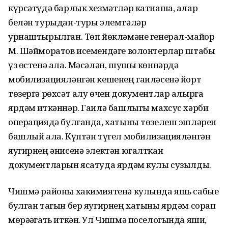
күрсәтүдә барлык хезмәтләр катнаша, алар
белән турыдан-туры элемтәләр
урнаштырылган. Төп йөкләмәне генерал-майор
М. Шәйморатов исемендәге волонтерлар штабы
үз өстенә ала. Мәсәлән, шушы көннәрдә
мобилизацияләнгән кешенең гаиләсенә йорт
төзергә рөхсәт алу өчен документлар алырга
ярдәм иткәннәр. Гаилә башлыгы махсус хәрби
операциядә булганда, хатыны төзелеш эшләрен
башлый ала. Күптән түгел мобилизацияләнгән
яугирнең әнисенә электән югалткан
документларын ясатуда ярдәм кулы сузылды.
Чишмә районы хакимиятенә кулында яшь сабые
булган тагын бер яугирнең хатыны ярдәм сорап
мөрәҗәгать иткән. Ул Чишмә поселогында яши,