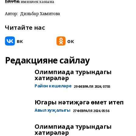
Бәхет һәм иминлек хакына
Автор:
Дильбар Хамитова
Читайте нас
Редакцияне сайлау
Олимпиада турындагы
хатирәләр
Район кешеләре
29 ФЕВРАЛЯ 2024, 07:55
Югары нәтиҗәгә өмет итеп
Авыл хуҗалыгы
27 ФЕВРАЛЯ 2024, 05:56
Олимпиада турындагы
хатирәләр