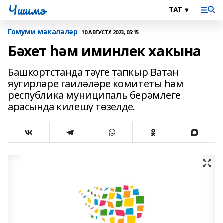
Чишмэ
Гомуми мәкаләләр
10 АВГУСТА 2023, 05:15
Бәхет һәм иминлек хакына
Башкортстанда тәүге тапкыр Ватан
яугирләре гаиләләре комитеты һәм
республика муниципаль берәмлеге
арасында килешү төзелде.