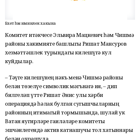
Бәхет һәм иминлек хакына
Комитет җитәкчесе Эльвира Мацкевич һәм Чишмә
районы хакимияте башлыгы Ришат Мансуров
хезмәттәшлек турындагы килешүгә кул
куйдылар.
– Тәүге килешүнең нәкъ менә Чишмә районы
белән төзелүе символик мәгънәгә ия, – дип
билгеләп үтте Ришат Әнис улы хәрби
операциядә һәлак булган сугышчыларның
районның иҗтимагый тормышында, шулай ук
Ватан яугирләре гаиләләре комитеты
эшчәнлегендә актив катнашучы тол хатыннары
белән очрашуда.