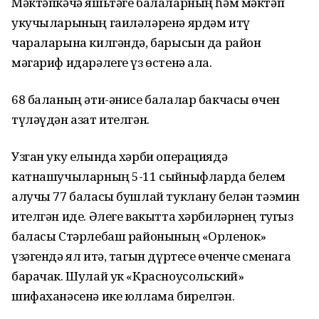
Мәктәпкәчә яшьтәге балаларның һәм мәктәп
укучыларының гаиләләренә ярдәм итү
чараларына килгәндә, барысын да район
мәгариф идарәлеге үз өстенә ала.
68 баланың әти-әнисе балалар бакчасы өчен
түләүдән азат ителгән.
Узган уку елында хәрби операциядә
катнашучыларның 5-11 сыйныфларда белем
алучы 77 баласы бушлай туклану белән тәэмин
ителгән иде. Әлеге вакытта хәрбиләрнең тугыз
баласы Стәрлебаш районының «Орленок»
үзәгендә ял итә, тагын дүртесе өченче сменага
барачак. Шулай ук «Красноусольский»
шифаханәсенә ике юллама бирелгән.