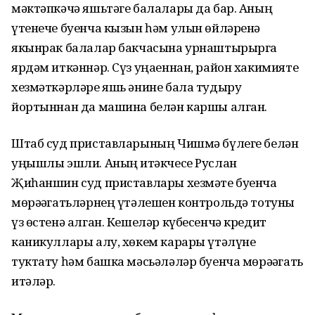
мәктәпкәчә яшьтәге балалары да бар. Аның
үтенече буенча кызын һәм улын өйләренә
якынрак балалар бакчасына урнаштырырга
ярдәм иткәннәр. Сүз уңаеннан, район хакимияте
хезмәткәрләре яшь әнине бала тудыру
йортыннан да машина белән каршы алган.
Штаб суд приставларының Чишмә бүлеге белән
уңышлы эшли. Аның җитәкчесе Руслан
Җиһаншин суд приставлары хезмәте буенча
мөрәҗәгатьләрнең үтәлешен контрольдә тотуны
үз өстенә алган. Кешеләр күбесенчә кредит
каникуллары алу, хөкем карары үтәлүне
туктату һәм башка мәсьәләләр буенча мөрәҗәгать
итәләр.