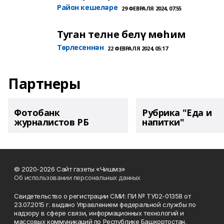
Район кешеләре
29 ФЕВРАЛЯ 2024, 07:55
Туган телне белү мөһим
Төрлесеннән
22 ФЕВРАЛЯ 2024, 05:17
Партнеры
Фотобанк
Рубрика "Еда и
журналистов РБ
напитки"
© 2020-2026 Сайт газеты «Чишмэ»
Об использовании персональных данных
Свидетельство о регистрации СМИ: ПИ № ТУ02-01358 от
23.07.2015 г. выдано Управлением федеральной службы по
надзору в сфере связи, информационных технологий и
массовых коммуникаций по Республике Башкортостан.