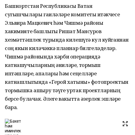
Башкортстан Республикасы Ватан
сугышчылары гаиләләре комитеты җитәкчесе
Эльвира Мацкевич һәм Чишмә районы
хакимияте башлыгы Ришат Мансуров
хезмәттәшлек турында килешүгә кул куйганнан
соң якын киләчәккә планнар билгеләделәр.
Чишмә районында хәрби операциядә
катнашучыларның әниләре, тормыш
иптәшләре, апалары һәм сеңелләре
катнашлыгында «Герой хатыны» фотопроектын
тормышка ашыру тәүге уртак проектларның
берсе булачак. Әлеге вакытта әзерлек эшләре
бара.