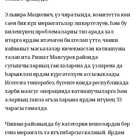
Эльвира Мацкевич, үз чиратында, комитетта көн
саен бик күп мөрәҗәгатьләр эшкәртелүен, һәм бу
килешүнең проблемаларны тиз арада хәл
итәргә ярдәм итәчәген билгеләп үтте, чөнки
кайвакыт мәсьәләләр кичекмәстән катнашуны
таләп итә. Ришат Мансуров районда
сугышчыларның гаиләләренә дә, үзләренә дә
һәрьяклап ярдәм күрсәтелүен ассызыклады.
Исегезгә төшерәбез, бүгенге көндә республикада
хәрби махсус операциядә катнашучыларга һәм
аларның гаилә әгъзаларына ярдәм итүнең 33
чарасы гамәлдә.
Чишмә районында бу категория кешеләрдән бер
генә мөрәҗәгать тә игътибарсыз калмый. Ярдәм