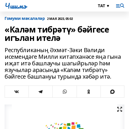
Чишмэ
Гомуми мәкаләләр
2 МАЯ 2023, 05:02
«Каләм тибрәтү» бәйгесе
игълан ителә
Республиканың Әхмәт-Зәки Вәлиди
исемендәге Милли китапханәсе яңа гына
иҗат итә башлаучы шагыйрьләр һәм
язучылар арасында «Каләм тибрәтү»
бәйгесе башлануы турында хәбәр итә.