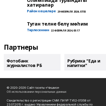
Олимпиада турындагы
хатирәләр
Район кешеләре
29 ФЕВРАЛЯ 2024, 07:55
Туган телне белү мөһим
Төрлесеннән
22 ФЕВРАЛЯ 2024, 05:17
Партнеры
Фотобанк
Рубрика "Еда и
журналистов РБ
напитки"
© 2020-2026 Сайт газеты «Чишмэ»
Об использовании персональных данных
Свидетельство о регистрации СМИ: ПИ № ТУ02-01358 от
23.07.2015 г. выдано Управлением федеральной службы по