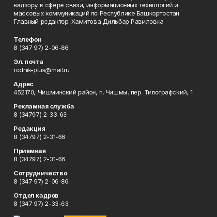
надзору в сфере связи, информационных технологий и
массовых коммуникаций по Республике Башкортостан.
Главный редактор: Хамитова Дильбар Равиловна
Телефон
8 (347 97) 2-06-86
Эл. почта
rodnik-plus@mail.ru
Адрес
452170, Чишминский район, п. Чишмы, пер. Типографский, 1
Рекламная служба
8 (34797) 2-33-63
Редакция
8 (34797) 2-31-66
Приемная
8 (34797) 2-31-66
Сотрудничество
8 (347 97) 2-06-86
Отдел кадров
8 (347 97) 2-33-63