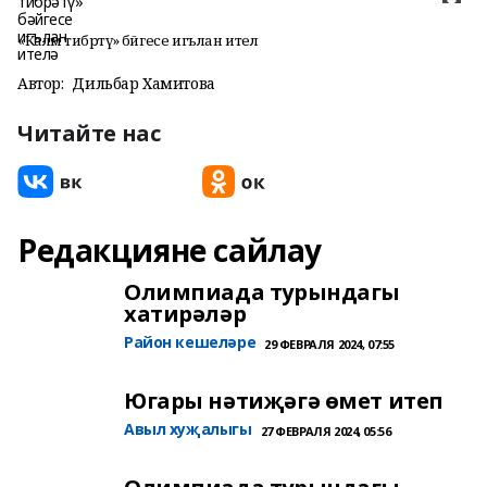
«Каләм тибрәтү» бәйгесе игълан ителә
Автор:
Дильбар Хамитова
Читайте нас
Редакцияне сайлау
Олимпиада турындагы
хатирәләр
Район кешеләре
29 ФЕВРАЛЯ 2024, 07:55
Югары нәтиҗәгә өмет итеп
Авыл хуҗалыгы
27 ФЕВРАЛЯ 2024, 05:56