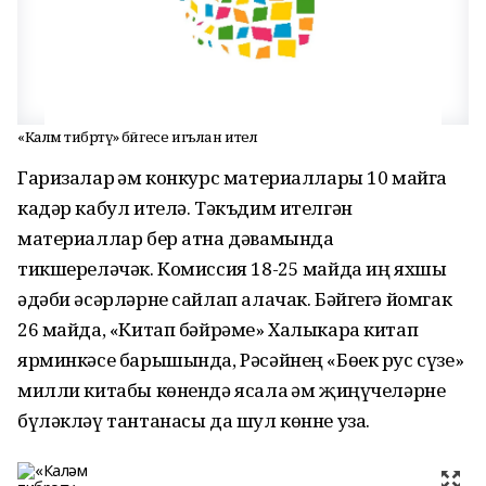
«Каләм тибрәтү» бәйгесе игълан ителә
Гаризалар һәм конкурс материаллары 10 майга
кадәр кабул ителә. Тәкъдим ителгән
материаллар бер атна дәвамында
тикшереләчәк. Комиссия 18-25 майда иң яхшы
әдәби әсәрләрне сайлап алачак. Бәйгегә йомгак
26 майда, «Китап бәйрәме» Халыкара китап
ярминкәсе барышында, Рәсәйнең «Бөек рус сүзе»
милли китабы көнендә ясала һәм җиңүчеләрне
бүләкләү тантанасы да шул көнне уза.