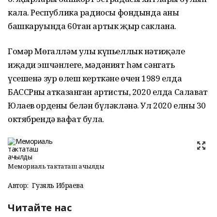
кала. Республика радиосы фондында аның
башкаруында 60тан артык җыр саклана.
Гомәр Мөгалләм улы күпьеллык нәтиҗәле
иҗади эшчәнлеге, мәдәният һәм сәнгать
үсешенә зур өлеш керткәне өчен 1989 елда
БАССРның атказанган артисты, 2020 елда Салават
Юлаев ордены белән бүләкләнә. Ул 2020 елның 30
октябрендә вафат була.
Мемориаль тактаташ ачылды
Автор:
Гузяль Ибраева
Читайте нас