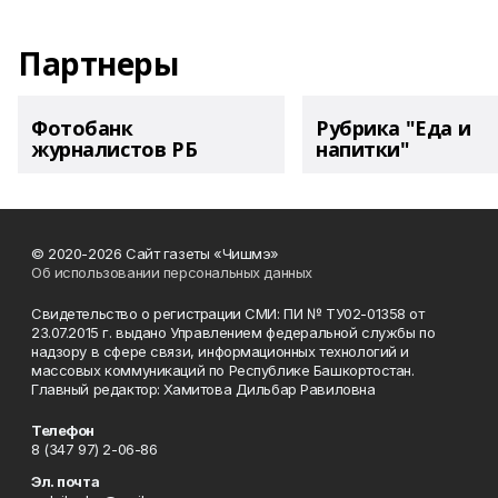
Партнеры
Фотобанк
Рубрика "Еда и
журналистов РБ
напитки"
© 2020-2026 Сайт газеты «Чишмэ»
Об использовании персональных данных
Свидетельство о регистрации СМИ: ПИ № ТУ02-01358 от
23.07.2015 г. выдано Управлением федеральной службы по
надзору в сфере связи, информационных технологий и
массовых коммуникаций по Республике Башкортостан.
Главный редактор: Хамитова Дильбар Равиловна
Телефон
8 (347 97) 2-06-86
Эл. почта