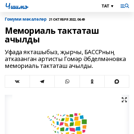
Чишмэ
Гомуми мәкаләләр
21 ОКТЯБРЯ 2022, 06:49
Мемориаль тактаташ
ачылды
Уфада якташыбыз, җырчы, БАССРның
атказанган артисты Гомәр Әбделмәновка
мемориаль тактаташ ачылды.