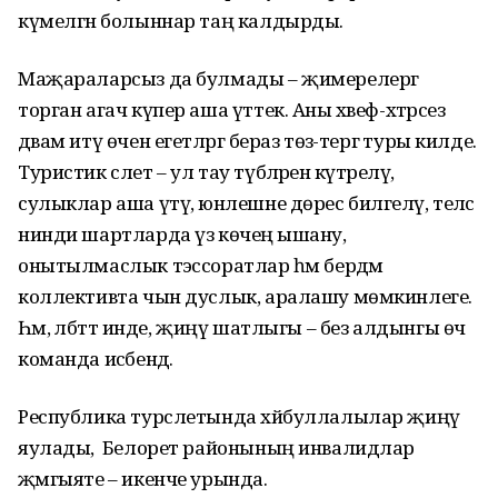
күмелгән болыннар таң калдырды.
Маҗараларсыз да булмады – җимерелергә
торган агач күпер аша үттек. Аны хәвеф-хәтәрсез
дәвам итү өчен егетләргә бераз төзә-тергә туры килде.
Туристик слет – ул тау түбәләренә күтәрелү,
сулыклар аша үтү, юнәлешне дөрес билгеләү, теләсә
нинди шартларда үз көчеңә ышану,
онытылмаслык тәэссоратлар һәм бердәм
коллективта чын дуслык, аралашу мөмкинлеге.
Һәм, әлбәттә инде, җиңү шатлыгы – без алдынгы өч
команда исәбендә.
Республика турслетында хәйбуллалылар җиңү
яулады, ә Белорет районының инвалидлар
җәмгыяте – икенче урында.