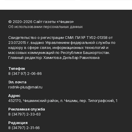
© 2020-2026 Сайт газеты «Чишмэ»
Об использовании персональных данных
Свидетельство о регистрации СМИ: ПИ № ТУ02-01358 от
23.07.2015 г. выдано Управлением федеральной службы по
надзору в сфере связи, информационных технологий и
массовых коммуникаций по Республике Башкортостан.
Главный редактор: Хамитова Дильбар Равиловна
Телефон
8 (347 97) 2-06-86
Эл. почта
rodnik-plus@mail.ru
Адрес
452170, Чишминский район, п. Чишмы, пер. Типографский, 1
Рекламная служба
8 (34797) 2-33-63
Редакция
8 (34797) 2-31-66