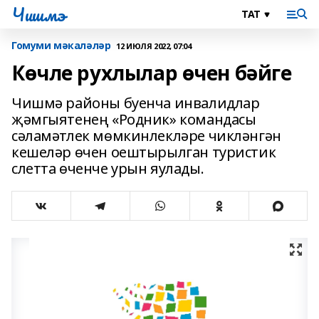
Чишмэ
Гомуми мәкаләләр
12 ИЮЛЯ 2022, 07:04
Көчле рухлылар өчен бәйге
Чишмә районы буенча инвалидлар
җәмгыятенең «Родник» командасы
сәламәтлек мөмкинлекләре чикләнгән
кешеләр өчен оештырылган туристик
слетта өченче урын яулады.