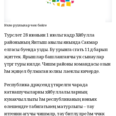
Көчле рухлылар өчен бәйге
Турслет 28 июньнән 1 июльгә кадәр Хәйбулла
районының Янтыш авылы янында Сакмар
елгасы буенда узды. Бу урынга сәгать 11дә барып
җиттек. Ярышлар башланганчы ук сынаулар
үтәргә туры килде. Чишмә районы командасы озын
һәм җиңел булмаган юлны лаеклы кичерде.
Республика дәрәҗәсендә үткәрелгән чарада
катнашучыларны хәйбуллалыларның
кунакчыллыгы һәм республиканың көньяк
өлешендәге табигатьнең матурлыгы – тау
итәгеннән агучы чишмәләр, тау битләүләре һәм чәчәккә