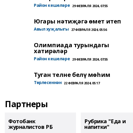
Район кешеләре
29 ФЕВРАЛЯ 2024, 07:55
Югары нәтиҗәгә өмет итеп
Авыл хуҗалыгы
27 ФЕВРАЛЯ 2024, 05:56
Олимпиада турындагы
хатирәләр
Район кешеләре
29 ФЕВРАЛЯ 2024, 07:55
Туган телне белү мөһим
Төрлесеннән
22 ФЕВРАЛЯ 2024, 05:17
Партнеры
Фотобанк
Рубрика "Еда и
журналистов РБ
напитки"