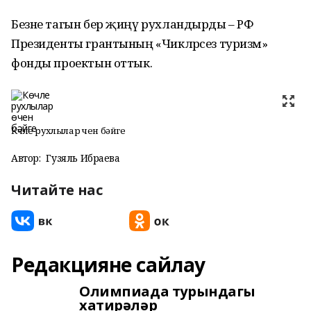
Безне тагын бер җиңү рухландырды – РФ
Президенты грантының «Чикләрсез туризм»
фонды проектын оттык.
Көчле рухлылар өчен бәйге
Автор:
Гузяль Ибраева
Читайте нас
Редакцияне сайлау
Олимпиада турындагы
хатирәләр