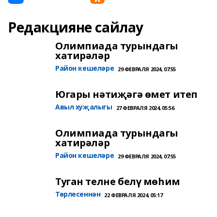
Редакцияне сайлау
Олимпиада турындагы
хатирәләр
Район кешеләре
29 ФЕВРАЛЯ 2024, 07:55
Югары нәтиҗәгә өмет итеп
Авыл хуҗалыгы
27 ФЕВРАЛЯ 2024, 05:56
Олимпиада турындагы
хатирәләр
Район кешеләре
29 ФЕВРАЛЯ 2024, 07:55
Туган телне белү мөһим
Төрлесеннән
22 ФЕВРАЛЯ 2024, 05:17