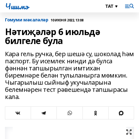
Чишмэ
Гомуми мәкаләләр
10 ИЮНЯ 2022, 13:08
Нәтиҗәләр 6 июльдә
билгеле була
Кара гель ручка, бер шешә су, шоколад һәм
паспорт. Бу исемлек нинди дә булса
фәннән тапшырылган имтихан
биремнәре белән тулыланырга мөмкин.
Чыгарылыш сыйныф укучыларына
белемнәрен тест рәвешендә тапшырасы
кала.