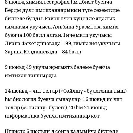
8 июньдә химия, география һәм әдәбият буенча
Бердәм дәүләт имтиханнарының тәүге сөземтәләре
билгеле булды. Район өчен күңелле яңалык –
гимназия укучысы Альбина Уразмәтова химия
буенча 100 балл алган. 1нче мәктәп укучысы
Лиана Фәсхетдиновада – 99, гимназия укучысы
Зарина Юлдашевада – 84 балл.
9 июньдә 49 укучы җәмгыять белеме буенча
имтихан тапшырды.
14 июньдә – чит телләр («Сөйләшү» бүлегеннән тыш)
һәм биология буенча сынаулар. 16 июньдә исә чит
телләр («Сөйләшү» бүлеге), 20 һәм 21 июньдә
информатика буенча имтиханнар көтә.
Нәтиҗәләр 6 июльдән дә соңга калмыйча билгеле