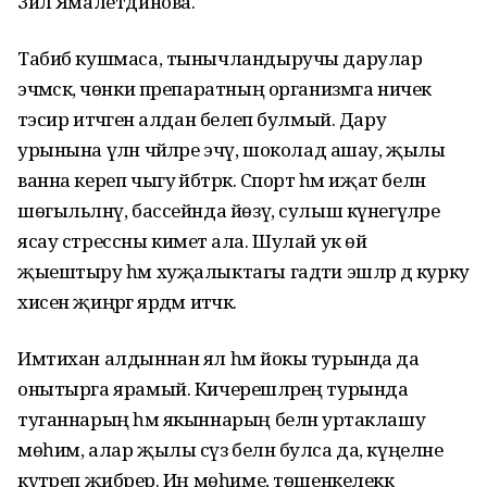
Зилә Ямалетдинова.
Табиб кушмаса, тынычландыручы дарулар
эчмәскә, чөнки препаратның организмга ничек
тәэсир итәчәген алдан белеп булмый. Дару
урынына үлән чәйләре эчү, шоколад ашау, җылы
ванна кереп чыгу әйбәтрәк. Спорт һәм иҗат белән
шөгыльләнү, бассейнда йөзү, сулыш күнегүләре
ясау стрессны киметә ала. Шулай ук өй
җыештыру һәм хуҗалыктагы гадәти эшләр дә курку
хисен җиңәргә ярдәм итәчәк.
Имтихан алдыннан ял һәм йокы турында да
онытырга ярамый. Кичерешләрең турында
туганнарың һәм якыннарың белән уртаклашу
мөһим, алар җылы сүз белән булса да, күңелне
күтәреп җибәрер. Иң мөһиме, төшенкелеккә