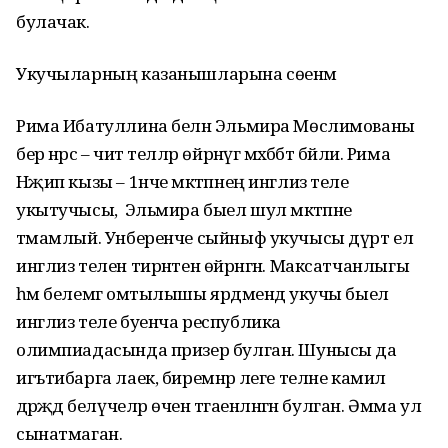
булачак.
Укучыларның казанышларына сөенәм
Рима Ибатуллина белән Эльмира Мөслимованы
бер нәрсә – чит телләр өйрәнүгә мәхәббәт бәйли. Рима
Нәҗип кызы – 1нче мәктәпнең инглиз теле
укытучысы, ә Эльмира быел шул мәктәпне
тәмамлый. Унберенче сыйныф укучысы дүрт ел
инглиз телен тирәнтен өйрәнгән. Максатчанлыгы
һәм белемгә омтылышы ярдәмендә укучы быел
инглиз теле буенча республика
олимпиадасында призер булган. Шунысы да
игътибарга лаек, биремнәр әлеге телне камил
дәрәҗәдә белүчеләр өчен тәгаенләнгән булган. Әмма ул
сынатмаган.