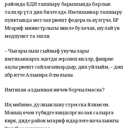
районда БДИ тапшыру барышында барлык
таләпләр үтәлә дип билгеләде. Имтиханнар тапшыру
пунктында мотлак рәвештә федераль күзәтүче, БР
Мәгариф министрлыгы вәкиле булачак, шулай ук
медпункт та эшли.
– Чыгарылыш сыйныф укучылары
имтиханнарга җитди әзерләнеп киләләр, фәннәрне
аңлы рәвештә сайлаганнардыр, дип уйлыйм, – дип
хәбәр итте Альмира Әләм кызы.
Имтихан алдыннан ничек борчылмаска?
Иң мөһиме, дулкынлану стресска әйләнмәсен.
Моның өчен түбәндәге киңәшләргә колак салырга
кирәк, диде район мәгариф идарәлеге начальнигы