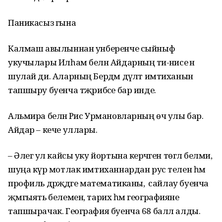
Паникасыз гына
Калмаш авылыннан унберенче сыйныф
укучылары Илһам белән Айдарның әти-әнисе әнә
шулай ди. Аларның Бердәм дәүләт имтиханын
тапшыру буенча тәҗрибәсе бар инде.
Альмира белән Рәис Урмановларның өч улы бар.
Айдар – кече уллары.
– Әлегә ул кайсы уку йортына керәчәген төгәл белми,
шуңа күрә мотлак имтиханнардан рус телен һәм
профиль дәрәҗәдәге математиканы, ә сайлау буенча
җәмгыять белемен, тарих һәм географияне
тапшырачак. География буенча 68 балл алды.