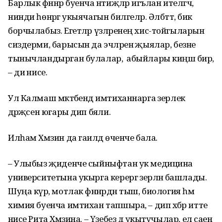
Барлык фәннәр буенча нәтиҗәләр игълан ителгәч,
нинди һөнәргә укыячагын билгеләр. Әлбәттә, бик
борчылабыз. Егетләр үзләренең хис-тойгыларын
сиздерми, барысын да эчләренә җыялар, безне
тынычландырган булалар, ә абыйлары киңәш бирә,
– ди әнисе.
Ул Калмаш мәктәбендә имтиханнарга әзерлек
дәрәҗәсен югары дип бәяли.
Илһам Хәмзин да гаиләдә өченче бала.
– Улыбыз җиденче сыйныфтан ук медицина
университетына укырга керергә әзерләнә башлады.
Шуңа күрә, мотлак фәннәрдән тыш, биология һәм
химия буенча имтихан тапшыра, – дип хәбәр итте
әнисе Рита Хәмзина. – Үзебез дә укытучылар, ел саен