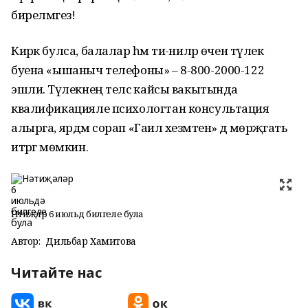
бирелмәгез!
Кирәк булса, балалар һәм әти-әниләр өчен тәүлек
буена «ышаныч телефоны» – 8-800-2000-122
эшли. Тәүлекнең теләсә кайсы вакытында
квалификацияле психологтан консультация
алырга, ярдәм сорап «Гаилә хезмәтенә» дә мөрәҗәгать
итәргә мөмкин.
Нәтиҗәләр 6 июльдә билгеле була
Автор:
Дильбар Хамитова
Читайте нас