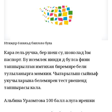
Нәтиҗәләр 6 июльдә билгеле була
Кара гель ручка, бер шешә су, шоколад һәм
паспорт. Бу исемлек нинди дә булса фәннән
тапшырылган имтихан биремнәре белән
тулыланырга мөмкин. Чыгарылыш сыйныф
укучыларына белемнәрен тест рәвешендә
тапшырасы кала.
Альбина Уразмәтова 100 балл алуга ирешкән