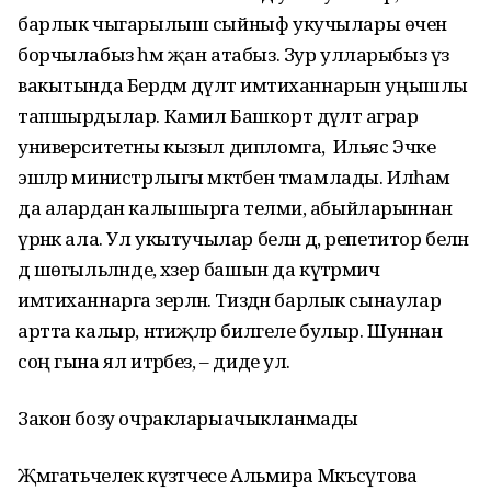
барлык чыгарылыш сыйныф укучылары өчен
борчылабыз һәм җан атабыз. Зур улларыбыз үз
вакытында Бердәм дәүләт имтиханнарын уңышлы
тапшырдылар. Камил Башкорт дәүләт аграр
университетны кызыл дипломга, ә Ильяс Эчке
эшләр министрлыгы мәктәбен тәмамлады. Илһам
да алардан калышырга теләми, абыйларыннан
үрнәк ала. Ул укытучылар белән дә, репетитор белән
дә шөгыльләнде, хәзер башын да күтәрмичә
имтиханнарга әзерләнә. Тиздән барлык сынаулар
артта калыр, нәтиҗәләр билгеле булыр. Шуннан
соң гына ял итәрбез, – диде ул.
Закон бозу очракларыачыкланмады
Җәмәгатьчелек күзәтчесе Альмира Мәкъсүтова