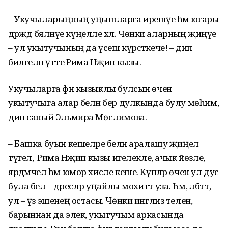
– Укучыларыңның уңышларга ирешүе һәм югары
дәрәҗәдә бәяләнүе күңелле хәл. Чөнки аларның җиңүе
– ул укытучының да үсеш күрсәткече! – дип
билгеләп үтте Рима Нәҗип кызы.
Укучыларга фән кызыклы булсын өчен
укытучыга алар белән бер дулкында булу мөһим,
дип саный Эльмира Мөслимова.
– Башка буын кешеләре белән аралашу җиңел
түгел, ә Рима Нәҗип кызы игелекле, ачык йөзле,
ярдәмчел һәм юмор хисле кеше. Күпләр өчен ул дус
була белә – дәресләр уңайлы мохиттә уза. Һәм, әлбәттә,
ул – үз эшенең остасы. Чөнки инглиз телен,
барыннан да элек, укытучым аркасында