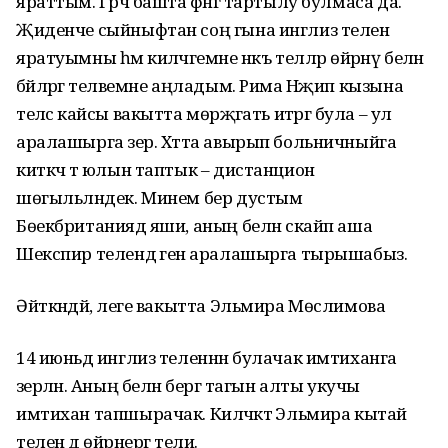
яраттым. Гәрчә башта фәнгә тартылу булмаса да.
Җиденче сыйныфтан соң гына инглиз телен
яратуымны һәм киләчәгемне нәкъ телләр өйрәнү белән
бәйләргә теләвемне аңладым. Рима Нәҗип кызына
теләсә кайсы вакытта мөрәҗәгать итәргә була – ул
аралашырга әзер. Хәтта авырып больничныйга
киткәч тә юлын таптык – дистанцион
шөгыльләндек. Минем бер дустым
Бөекбританиядә яши, аның белән скайп аша
Шекспир телендә генә аралашырга тырышабыз.
Әйткәндәй, әлеге вакытта Эльмира Мөслимова
14 июньдә инглиз теленнән булачак имтиханга
әзерләнә. Аның белән бергә тагын алты укучы
имтихан тапшырачак. Киләчәктә Эльмира кытай
телен дә өйрәнергә тели.