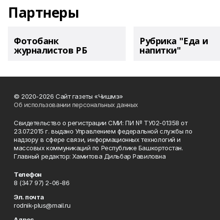
Партнеры
Фотобанк
Рубрика "Еда и
журналистов РБ
напитки"
© 2020-2026 Сайт газеты «Чишмэ»
Об использовании персональных данных
Свидетельство о регистрации СМИ: ПИ № ТУ02-01358 от
23.07.2015 г. выдано Управлением федеральной службы по
надзору в сфере связи, информационных технологий и
массовых коммуникаций по Республике Башкортостан.
Главный редактор: Хамитова Дильбар Равиловна
Телефон
8 (347 97) 2-06-86
Эл. почта
rodnik-plus@mail.ru
Адрес