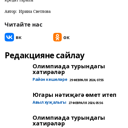
Кредит тарихы
Автор:
Ирина Светлова
Читайте нас
Редакцияне сайлау
Олимпиада турындагы
хатирәләр
Район кешеләре
29 ФЕВРАЛЯ 2024, 07:55
Югары нәтиҗәгә өмет итеп
Авыл хуҗалыгы
27 ФЕВРАЛЯ 2024, 05:56
Олимпиада турындагы
хатирәләр