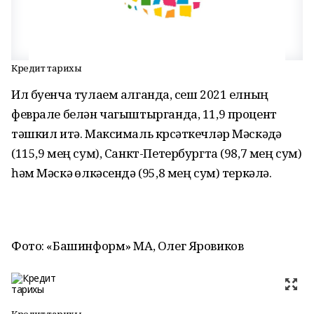
Кредит тарихы
Ил буенча тулаем алганда, үсеш 2021 елның
феврале белән чагыштырганда, 11,9 процент
тәшкил итә. Максималь күрсәткечләр Мәскәүдә
(115,9 мең сум), Санкт-Петербургта (98,7 мең сум)
һәм Мәскәү өлкәсендә (95,8 мең сум) теркәлә.
Фото: «Башинформ» МА, Олег Яровиков