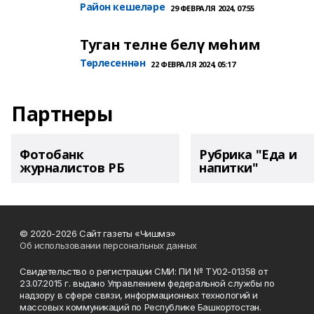
Район кешеләре
29 ФЕВРАЛЯ 2024, 07:55
Туган телне белү мөһим
Төрлесеннән
22 ФЕВРАЛЯ 2024, 05:17
Партнеры
Фотобанк
Рубрика "Еда и
журналистов РБ
напитки"
© 2020-2026 Сайт газеты «Чишмэ»
Об использовании персональных данных
Свидетельство о регистрации СМИ: ПИ № ТУ02-01358 от
23.07.2015 г. выдано Управлением федеральной службы по
надзору в сфере связи, информационных технологий и
массовых коммуникаций по Республике Башкортостан.