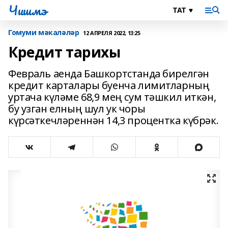
Чишмэ
Гомуми мәкаләләр
12 АПРЕЛЯ 2022, 13:25
Кредит тарихы
Февраль аенда Башкортстанда бирелгән
кредит карталары буенча лимитларның
уртача күләме 68,9 мең сум тәшкил иткән,
бу узган елның шул ук чоры
күрсәткечләреннән 14,3 процентка күбрәк.