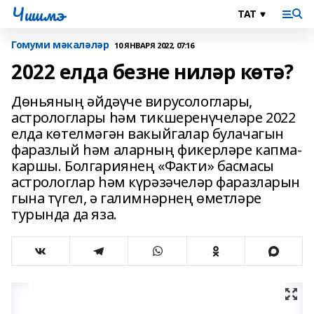
Чишмэ
Гомуми мәкаләләр
10 ЯНВАРЯ 2022, 07:16
2022 елда безне ниләр көтә?
Дөньяның әйдәүче вирусологлары,
астрологлары һәм тикшеренүчеләре 2022
елда көтелмәгән вакыйгалар булачагын
фаразлый һәм аларның фикерләре капма-
каршы. Болгариянең «Факти» басмасы
астрологлар һәм күрәзәчеләр фаразларын
гына түгел, ә галимнәрнең өметләре
турында да яза.