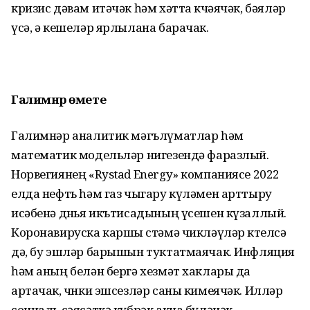
кризис дәвам итәчәк һәм хәтта көчәячәк, бәяләр
үсә, ә кешеләр ярлылана барачак.
Галимнәр өмете
Галимнәр аналитик мәгълүматлар һәм
математик модельләр нигезендә фаразлый.
Норвегиянең «Rystad Energy» компаниясе 2022
елда нефть һәм газ чыгару күләмен арттыру
исәбенә дөнья икътисадының үсешен күзаллый.
Коронавируска каршы өстәмә чикләүләр көтелсә
дә, бу эшләр барышын туктатмаячак. Инфляция
һәм аның белән бергә хезмәт хаклары да
артачак, чөнки эшсезләр саны кимеячәк. Илләр
социаль сәясәткә күбрәк акча бүләчәк.