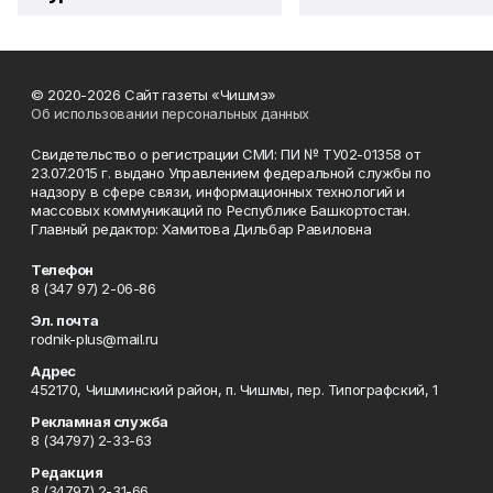
© 2020-2026 Сайт газеты «Чишмэ»
Об использовании персональных данных
Свидетельство о регистрации СМИ: ПИ № ТУ02-01358 от
23.07.2015 г. выдано Управлением федеральной службы по
надзору в сфере связи, информационных технологий и
массовых коммуникаций по Республике Башкортостан.
Главный редактор: Хамитова Дильбар Равиловна
Телефон
8 (347 97) 2-06-86
Эл. почта
rodnik-plus@mail.ru
Адрес
452170, Чишминский район, п. Чишмы, пер. Типографский, 1
Рекламная служба
8 (34797) 2-33-63
Редакция
8 (34797) 2-31-66