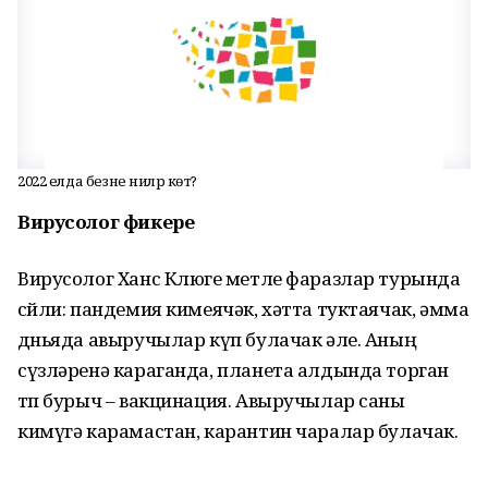
2022 елда безне ниләр көтә?
Вирусолог фикере
Вирусолог Ханс Клюге өметле фаразлар турында
сөйли: пандемия кимеячәк, хәтта туктаячак, әмма
дөньяда авыручылар күп булачак әле. Аның
сүзләренә караганда, планета алдында торган
төп бурыч – вакцинация. Авыручылар саны
кимүгә карамастан, карантин чаралар булачак.