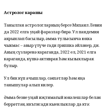
Астролог карашы
Танылган астрологларның берсе Михаил Левин
да 2022 елга уңай фаразлар бирә. Ул пандемия
акрынлап басылыр, әмма тулысынча юкка
чыкмас – авыр үтүче гади гриппка әйләнер, ди.
Аның сүзләренә караганда, 2022 ел, 2021 елга
караганда, күпкә активрак һәм кызыклырак
булыр.
Ул бик күп ачышлар, сәяхәтләр һәм яңа
танышулар алып килер.
Әмма безне уңай иҗтимагый юнәлешләр белән
беррәттән, икътисади кыенлыклар да көтә: