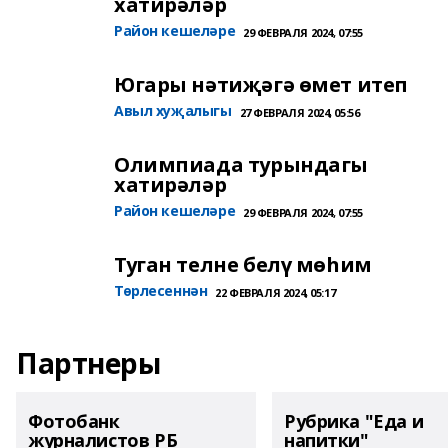
хатирәләр
Район кешеләре
29 ФЕВРАЛЯ 2024, 07:55
Югары нәтиҗәгә өмет итеп
Авыл хуҗалыгы
27 ФЕВРАЛЯ 2024, 05:56
Олимпиада турындагы
хатирәләр
Район кешеләре
29 ФЕВРАЛЯ 2024, 07:55
Туган телне белү мөһим
Төрлесеннән
22 ФЕВРАЛЯ 2024, 05:17
Партнеры
Фотобанк
Рубрика "Еда и
журналистов РБ
напитки"