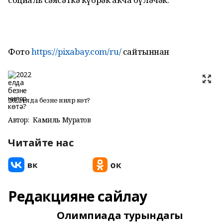
Фото
https://pixabay.com/ru/
сайтыннан
2022 елда безне ниләр көтә?
Автор:
Камиль Муратов
Читайте нас
Редакцияне сайлау
Олимпиада турындагы