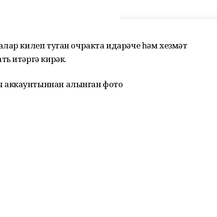
алар килеп туган очракта идарәче һәм хезмәт
ь итәргә кирәк.
 аккаунтыннан алынган фото