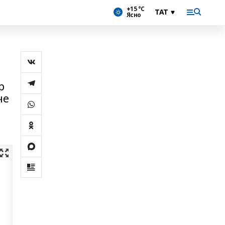
+15 °С
Ясно
р
че