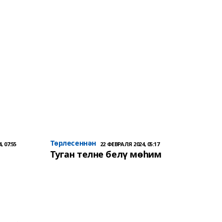
Төрлесеннән
, 07:55
22 ФЕВРАЛЯ 2024, 05:17
Туган телне белү мөһим