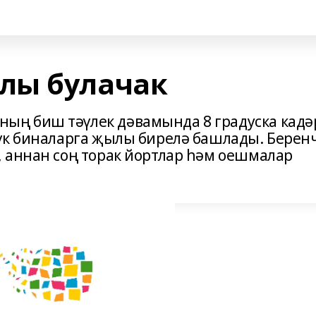
лы булачак
ң биш тәүлек дәвамында 8 градуска кадә
үк биналарга җылы бирелә башлады. Берен
 аннан соң торак йортлар һәм оешмалар