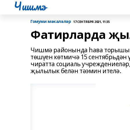
Чишмэ
Гомуми мәкаләләр
17 СЕНТЯБРЯ 2021, 11:35
Фатирларда җы
Чишмә районында һава торышыны
төшүен көтмичә 15 сентябрьдән 
чиратта социаль учреждениеләр,
җылылык белән тәэмин ителә.