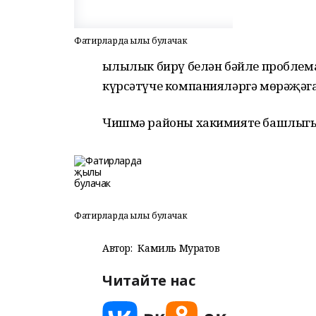
Фатирларда җылы булачак
Җылылык бирү белән бәйле проблем
күрсәтүче компанияләргә мөрәҗәгат
Чишмә районы хакимияте башлыгы
Фатирларда җылы булачак
Автор:
Камиль Муратов
Читайте нас