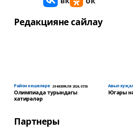
Редакцияне сайлау
Район кешеләре
Авыл хуҗа
29 ФЕВРАЛЯ 2024, 07:55
Олимпиада турындагы
Югары н
хатирәләр
Партнеры