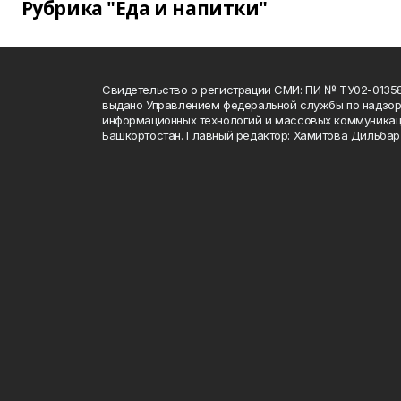
Рубрика "Еда и напитки"
Свидетельство о регистрации СМИ: ПИ № ТУ02-01358 о
выдано Управлением федеральной службы по надзору
информационных технологий и массовых коммуникац
Башкортостан. Главный редактор: Хамитова Дильба