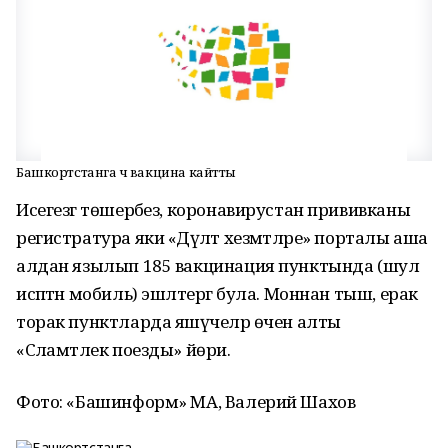
Башкортстанга өч вакцина кайтты
Исегезгә төшерәбез, коронавирустан прививканы
регистратура яки «Дәүләт хезмәтләре» порталы аша
алдан язылып 185 вакцинация пунктында (шул
исәптән мобиль) эшләтергә була. Моннан тыш, ерак
торак пунктларда яшәүчеләр өчен алты
«Сәламәтлек поезды» йөри.
Фото: «Башинформ» МА, Валерий Шахов