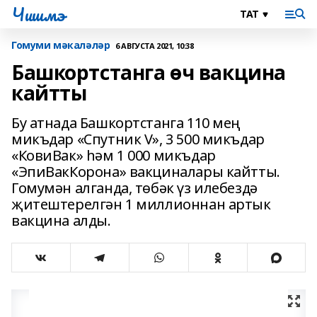
Чишмэ
Гомуми мәкаләләр
6 АВГУСТА 2021, 10:38
Башкортстанга өч вакцина
кайтты
Бу атнада Башкортстанга 110 мең
микъдар «Спутник V», 3 500 микъдар
«КовиВак» һәм 1 000 микъдар
«ЭпиВакКорона» вакциналары кайтты.
Гомумән алганда, төбәк үз илебездә
җитештерелгән 1 миллионнан артык
вакцина алды.