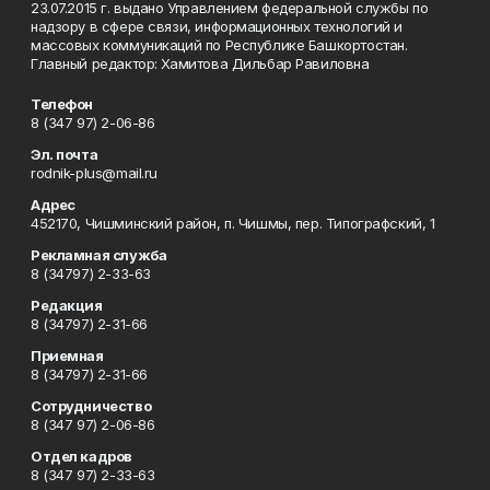
23.07.2015 г. выдано Управлением федеральной службы по
надзору в сфере связи, информационных технологий и
массовых коммуникаций по Республике Башкортостан.
Главный редактор: Хамитова Дильбар Равиловна
Телефон
8 (347 97) 2-06-86
Эл. почта
rodnik-plus@mail.ru
Адрес
452170, Чишминский район, п. Чишмы, пер. Типографский, 1
Рекламная служба
8 (34797) 2-33-63
Редакция
8 (34797) 2-31-66
Приемная
8 (34797) 2-31-66
Сотрудничество
8 (347 97) 2-06-86
Отдел кадров
8 (347 97) 2-33-63