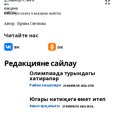
Башкортстанга өч вакцина кайтты
Автор:
Ирина Светлова
Читайте нас
Редакцияне сайлау
Олимпиада турындагы
хатирәләр
Район кешеләре
29 ФЕВРАЛЯ 2024, 07:55
Югары нәтиҗәгә өмет итеп
Авыл хуҗалыгы
27 ФЕВРАЛЯ 2024, 05:56