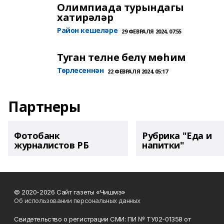
Олимпиада турындагы
хатирәләр
Район кешеләре
29 ФЕВРАЛЯ 2024, 07:55
Туган телне белү мөһим
Төрлесеннән
22 ФЕВРАЛЯ 2024, 05:17
Партнеры
Фотобанк
Рубрика "Еда и
журналистов РБ
напитки"
© 2020-2026 Сайт газеты «Чишмэ»
Об использовании персональных данных
Свидетельство о регистрации СМИ: ПИ № ТУ02-01358 от