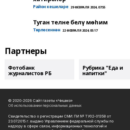
Район кешеләре
29 ФЕВРАЛЯ 2024, 07:55
Туган телне белү мөһим
Төрлесеннән
22 ФЕВРАЛЯ 2024, 05:17
Партнеры
Фотобанк
Рубрика "Еда и
журналистов РБ
напитки"
© 2020-2026 Сайт газеты «Чишмэ»
Об использовании персональных данных
Свидетельство о регистрации СМИ: ПИ № ТУ02-01358 от
23.07.2015 г. выдано Управлением федеральной службы по
надзору в сфере связи, информационных технологий и