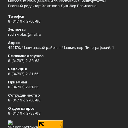
массовых коммуникаций по Республике Башкортостан.
Главный редактор: Хамитова Дильбар Равиловна
Телефон
8 (347 97) 2-06-86
Эл. почта
rodnik-plus@mail.ru
Адрес
452170, Чишминский район, п. Чишмы, пер. Типографский, 1
Рекламная служба
8 (34797) 2-33-63
Редакция
8 (34797) 2-31-66
Приемная
8 (34797) 2-31-66
Сотрудничество
8 (347 97) 2-06-86
Отдел кадров
8 (347 97) 2-33-63