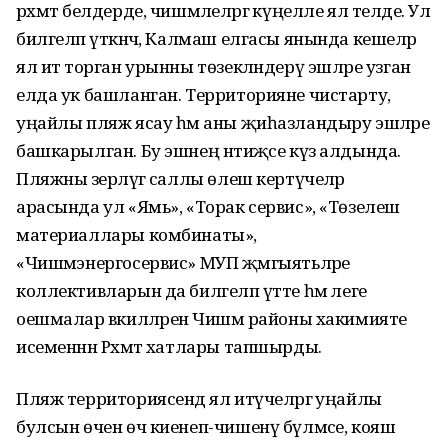
рәхмәт белдерде, чишмәлеләргә күңелле ял теләде. Ул
билгеләп үткәнчә, Калмаш елгасы янында кешеләр
ял итә торган урынны төзекләндерү эшләре узган
елда ук башланган. Территорияне чистарту,
уңайлы пляж ясау һәм аны җиһазландыру эшләре
башкарылган. Бу эшнең нәтиҗәсе күз алдында.
Пляжны әзерләүгә саллы өлеш кертүчеләр
арасында ул «Ямь», «Торак сервис», «Төзелеш
материаллары комбинаты»,
«Чишмәэнергосервис» МУП җәмгыятьләре
коллективларын да билгеләп үтте һәм әлеге
оешмалар вәкилләренә Чишмә районы хакимияте
исеменнән Рәхмәт хатлары тапшырды.
Пляж территориясендә ял итүчеләргә уңайлы
булсын өчен өч киенеп-чишенү бүлмәсе, кояш