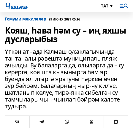
Чишмэ
Гомуми мәкаләләр
29 ИЮНЯ 2021, 05:16
Кояш, һава һәм су – иң яхшы
дусларыбыз
Үткән атнада Калмаш сусаклагычында
тантаналы рәвештә муниципаль пляж
ачылды. Бу балаларга да, олыларга да – су
керергә, кояшта кызынырга һәм яр
буенда ял итәргә яратучы һәркем өчен
зур бәйрәм. Балаларның чыр-чу килүе,
шатланып көлүе, тирә-якка сибелгән су
тамчылары чын-чынлап бәйрәм халәте
тудыра.