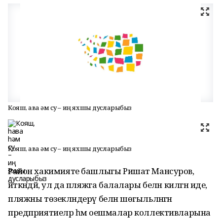
Кояш, һава һәм су – иң яхшы дусларыбыз
Кояш, һава һәм су – иң яхшы дусларыбыз
Район хакимияте башлыгы Ришат Мансуров,
әйткәндәй, ул да пляжга балалары белән килгән иде,
пляжны төзекләндерү белән шөгыльләнгән
предприятиеләр һәм оешмалар коллективларына