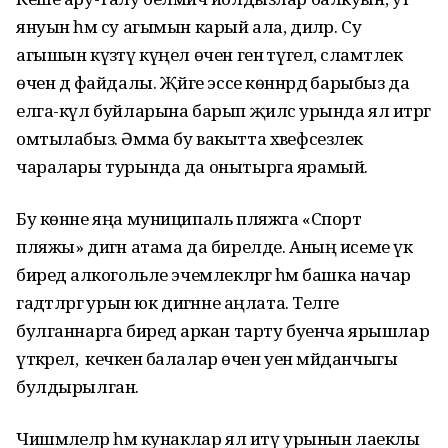
януын һәм су агымын карый ала, диләр. Су
агышын күзәтү күңел өчен генә түгел, сәламәтлек
өчен дә файдалы. Җәйге эссе көннәрдә барыбыз да
елга-күл буйларына барып җиләс урында ял итәргә
омтылабыз. Әмма бу вакытта хәвефсезлек
чаралары турында да онытырга ярамый.
Бу көнне яңа муниципаль пляжга «Спорт
пляжы» дигән атама да бирелде. Аның исеме үк
биредә алкогольле эчемлекләргә һәм башка начар
гадәтләргә урын юк дигәнне аңлата. Теләге
булганнарга биредә аркан тарту буенча ярышлар
үткәрелә, ә кечкенә балалар өчен уен мәйданчыгы
булдырылган.
Чишмәлеләр һәм кунаклар ял итү урынын лаеклы