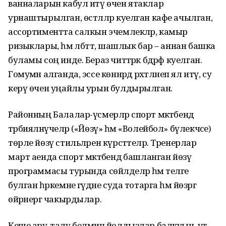
ванналарын кабул итү өчен ятаклар
урнаштырылган, өстәлләр куелган кафе ачылган,
ассортиментта салкын эчемлекләр, камыр
ризыклары, һәм әлбәттә, шашлык бар – аннан башка
буламы соң инде. Бераз читтәрәк бәдрәф куелган.
Гомумән алганда, эссе көннәрдә рәхәтләнеп ял итү, су
керү өчен уңайлы урын булдырылган.
Районның Балалар-үсмерләр спорт мәктәбендә
тәрбияләнүчеләр («Йөзү» һәм «Волейбол» бүлекчәсе)
төрле йөзү стильләрен күрсәттеләр. Тренерлар
март аенда спорт мәктәбендә башланган йөзү
программасы турында сөйләделәр һәм теләге
булган һәркемне гәүдәне суда тотарга һәм йөзәргә
өйрәнергә чакырдылар.
Кеше ару-талу белмичә йолдызлар балкуын, ут