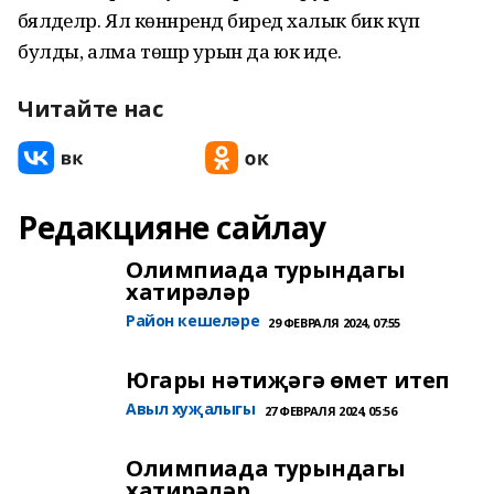
бәяләделәр. Ял көннәрендә биредә халык бик күп
булды, алма төшәр урын да юк иде.
Читайте нас
Редакцияне сайлау
Олимпиада турындагы
хатирәләр
Район кешеләре
29 ФЕВРАЛЯ 2024, 07:55
Югары нәтиҗәгә өмет итеп
Авыл хуҗалыгы
27 ФЕВРАЛЯ 2024, 05:56
Олимпиада турындагы
хатирәләр