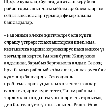
Шәрәфле кунаклар бусагадан атлап керү белән
район тормышындагы мөһим проблемалар һәм
соңгы вакыйгалар турында фикер алыша
башладылар.
– Районның элекке җитәкчеләре белән күптән
очрашу үткәрергә планлаштырган идек, әмма,
кызганычка каршы, коронавирус пандемиясе үз
төзәтмәләрен кертте. Һәм менә бүген, Җиңү көне
алдыннан, барыбыз бергә җыела алдык. Сезнең
һәркайсыгыз районыбыз һәм аның халкы өчен бик
күп эшләр башкарды. Сез социаль
проблемаларны уңышлы хәл иттегез, юллар
салдыгыз, ярдәм күрсәттегез, Чишмә районын
төрле яклап алдынгы урыннарга чыгардыгыз, –
дип билгеләп үтте үз чыгышында Ришат Әнис