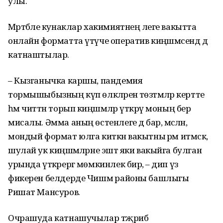
улы.
Мәртәбәле кунаклар хакимиятнең әлеге вакытта
онлайн форматта үтүче оператив киңәшмәсендә дә
катнаштылар.
– Кызганычка каршы, пандемия
тормышыбызның күп өлкәләренә төзәтмәләр кертте
һәм читтән торып киңәшмәләр үткәрү моның бер
мисалы. Әмма аның өстенлеге дә бар, мәсәлән,
мондый формат юлга киткән вакытны әрәм итмәскә,
шулай ук киңәшмәләрне эштә яки вакыйга булган
урында үткәрергә мөмкинлек бирә, – дип үз
фикерен белдерде Чишмә районы башлыгы
Ришат Мансуров.
Очрашуда катнашучылар тәҗрибә