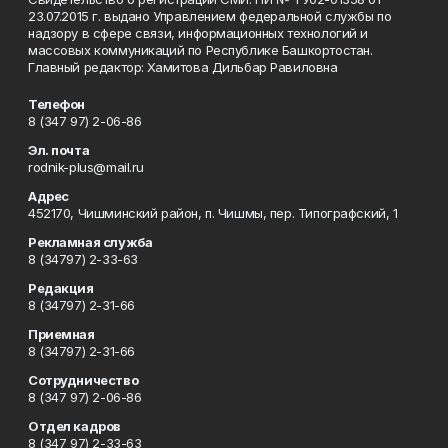
23.07.2015 г. выдано Управлением федеральной службы по
надзору в сфере связи, информационных технологий и
массовых коммуникаций по Республике Башкортостан.
Главный редактор: Хамитова Дильбар Равиловна
Телефон
8 (347 97) 2-06-86
Эл. почта
rodnik-plus@mail.ru
Адрес
452170, Чишминский район, п. Чишмы, пер. Типографский, 1
Рекламная служба
8 (34797) 2-33-63
Редакция
8 (34797) 2-31-66
Приемная
8 (34797) 2-31-66
Сотрудничество
8 (347 97) 2-06-86
Отдел кадров
8 (347 97) 2-33-63