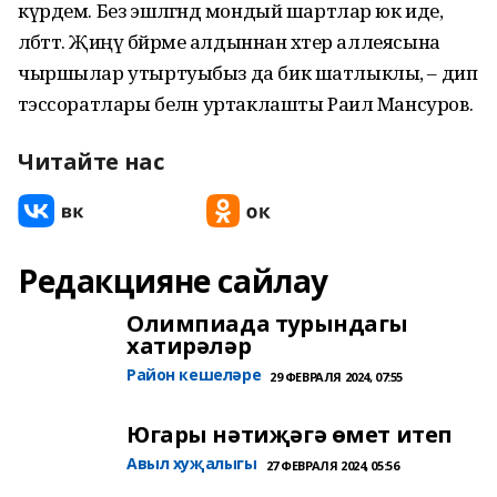
күрдем. Без эшләгәндә мондый шартлар юк иде,
әлбәттә. Җиңү бәйрәме алдыннан хәтер аллеясына
чыршылар утыртуыбыз да бик шатлыклы, – дип
тәэссоратлары белән уртаклашты Раил Мансуров.
Читайте нас
Редакцияне сайлау
Олимпиада турындагы
хатирәләр
Район кешеләре
29 ФЕВРАЛЯ 2024, 07:55
Югары нәтиҗәгә өмет итеп
Авыл хуҗалыгы
27 ФЕВРАЛЯ 2024, 05:56