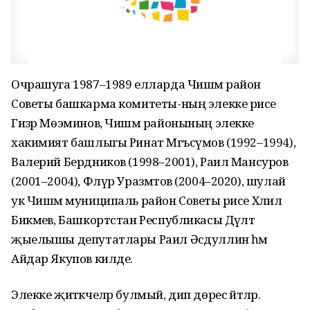
Очрашуга 1987–1989 елларда Чишмә район
Советы башкарма комитеты-ның элекке рәисе
Гизәр Мөэминов, Чишмә районының элекке
хакимият башлыгы Ринат Мәгъсүмов (1992–1994),
Валерий Бердников (1998–2001), Раил Мансуров
(2001–2004), Флүр Уразмәтов (2004–2020), шулай
ук Чишмә муниципаль район Советы рәисе Хәлил
Бикмәев, Башкортстан Республикасы Дәүләт
җыелышы депутатлары Раил Әсәдуллин һәм
Айдар Якупов килде.
Элекке җитәкчеләр булмый, дип дөрес әйтәләр.