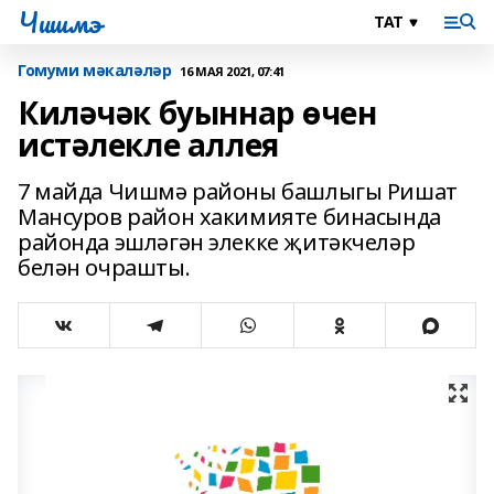
Чишмэ
Гомуми мәкаләләр
16 МАЯ 2021, 07:41
Киләчәк буыннар өчен
истәлекле аллея
7 майда Чишмә районы башлыгы Ришат
Мансуров район хакимияте бинасында
районда эшләгән элекке җитәкчеләр
белән очрашты.