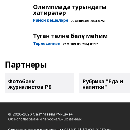
Олимпиада турындагы
хатирәләр
Район кешеләре
29 ФЕВРАЛЯ 2024, 07:55
Туган телне белү мөһим
Төрлесеннән
22 ФЕВРАЛЯ 2024, 05:17
Партнеры
Фотобанк
Рубрика "Еда и
журналистов РБ
напитки"
© 2020-2026 Сайт газеты «Чишмэ»
Об использовании персональных данных
Свидетельство о регистрации СМИ: ПИ № ТУ02-01358 от