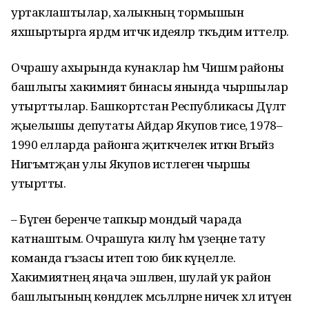
уртаклаштылар, халыкның тормышын
яхшыртырга ярдәм итәчәк идеяләр тәкъдим иттеләр.
Очрашу ахырында кунаклар һәм Чишмә районы
башлыгы хакимият бинасы янында чыршылар
утырттылар. Башкортстан Республикасы Дәүләт
җыелышы депутаты Айдар Якупов әтисе, 1978–
1990 елларда районга җитәкчелек иткән Вәгыйз
Нигъмәтҗан улы Якупов истәлегенә чыршы
утыртты.
– Бүген беренче тапкыр мондый чарада
катнаштым. Очрашуга килү һәм үзеңне тату
команда әгъзасы итеп тою бик күңелле.
Хакимиятнең яңача эшләвен, шулай ук район
башлыгының көндәлек мәсьәләләрне ничек хәл итүен