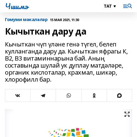
Чишмэ
Гомуми мәкаләләр
15 МАЯ 2021, 11:30
Кычыткан дару да
Кычыткан чүп үләне генә түгел, белеп
кулланганда дару да. Кычыткан яфрагы К,
В2, В3 витаминнарына бай. Аның
составында шулай ук дуплау матдәләре,
органик кислоталар, крахмал, шикәр,
хлорофилл бар.