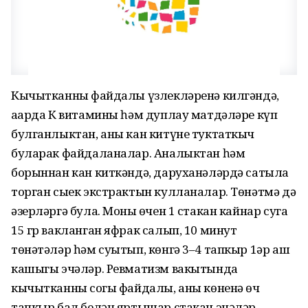
Кычытканның файдалы үзлекләренә килгәндә,
аңарда К витамины һәм дуплау матдәләре күп
булганлыктан, аны кан китүне туктаткыч
буларак файдаланалар. Аналыктан һәм
борыннан кан киткәндә, даруханәләрдә сатыла
торган сыек экстрактын кулланалар. Төнәтмә дә
әзерләргә була. Моның өчен 1 стакан кайнар суга
15 гр вакланган яфрак салып, 10 минут
төнәтәләр һәм суытып, көнгә 3–4 тапкыр 1әр аш
кашыгы эчәләр. Ревматизм вакытында
кычытканның согы файдалы, аны көненә өч
тапкыр бал белән яртышар стакан эчәләр.