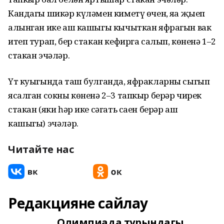
Кандагы шикәр күләмен киметү өчен, яңа җыеп
алынган ике аш кашыгы кычыткан яфрагын вак
итеп турап, бер стакан кефирга салып, көненә 1–2
стакан эчәләр.
Үт куыгында таш булганда, яфракларны сыгып
ясалган сокны көненә 2–3 тапкыр берәр чирек
стакан (яки һәр ике сәгать саен берәр аш
кашыгы) эчәләр.
Читайте нас
Редакцияне сайлау
Олимпиада турындагы