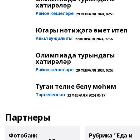
хатирәләр
Район кешеләре
29 ФЕВРАЛЯ 2024, 07:55
Югары нәтиҗәгә өмет итеп
Авыл хуҗалыгы
27 ФЕВРАЛЯ 2024, 05:56
Олимпиада турындагы
хатирәләр
Район кешеләре
29 ФЕВРАЛЯ 2024, 07:55
Туган телне белү мөһим
Төрлесеннән
22 ФЕВРАЛЯ 2024, 05:17
Партнеры
Фотобанк
Рубрика "Еда и