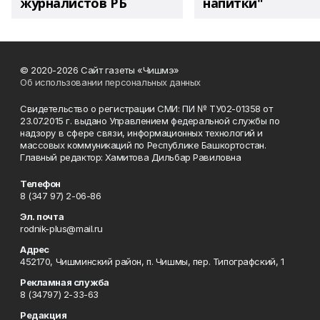
журналистов РБ
напитки"
© 2020-2026 Сайт газеты «Чишмэ»
Об использовании персональных данных
Свидетельство о регистрации СМИ: ПИ № ТУ02-01358 от
23.07.2015 г. выдано Управлением федеральной службы по
надзору в сфере связи, информационных технологий и
массовых коммуникаций по Республике Башкортостан.
Главный редактор: Хамитова Дильбар Равиловна
Телефон
8 (347 97) 2-06-86
Эл. почта
rodnik-plus@mail.ru
Адрес
452170, Чишминский район, п. Чишмы, пер. Типографский, 1
Рекламная служба
8 (34797) 2-33-63
Редакция