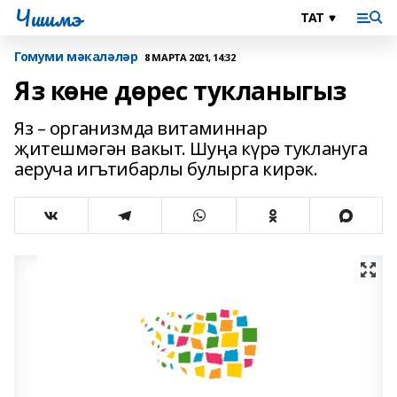
Чишмэ
Гомуми мәкаләләр
8 МАРТА 2021, 14:32
Яз көне дөрес тукланыгыз
Яз – организмда витаминнар
җитешмәгән вакыт. Шуңа күрә туклануга
аеруча игътибарлы булырга кирәк.