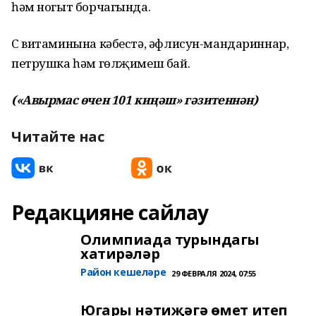
һәм ногыт борчагында.
С витаминына кәбестә, әфлисун-мандариннар,
петрушка һәм гөлҗимеш бай.
(«Авырмас өчен 101 киңәш» гәзитеннән)
Читайте нас
Редакцияне сайлау
Олимпиада турындагы
хатирәләр
Район кешеләре
29 ФЕВРАЛЯ 2024, 07:55
Югары нәтиҗәгә өмет итеп