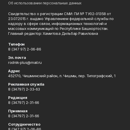
Об использовании персональных данных
Свидетельство о регистрации СМИ: ПИ № ТУ02-01358 от
23.07.2015 г. выдано Управлением федеральной службы по
надзору в сфере связи, информационных технологий и
массовых коммуникаций по Республике Башкортостан.
Главный редактор: Хамитова Дильбар Равиловна
Телефон
8 (347 97) 2-06-86
Эл. почта
rodnik-plus@mail.ru
Адрес
452170, Чишминский район, п. Чишмы, пер. Типографский, 1
Рекламная служба
8 (34797) 2-33-63
Редакция
8 (34797) 2-31-66
Приемная
8 (34797) 2-31-66
Сотрудничество
8 (347 97) 2-06-86