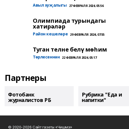
Авыл хуҗалыгы
27 ФЕВРАЛЯ 2024, 05:56
Олимпиада турындагы
хатирәләр
Район кешеләре
29 ФЕВРАЛЯ 2024, 07:55
Туган телне белү мөһим
Төрлесеннән
22 ФЕВРАЛЯ 2024, 05:17
Партнеры
Фотобанк
Рубрика "Еда и
журналистов РБ
напитки"
© 2020-2026 Сайт газеты «Чишмэ»