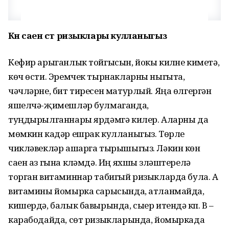
Көн саен сөт ризыклары кулланыгыз
Кефир арыганлык тойгысын, йокы килүне киметә,
көч өсти. Эремчек тырнакларны ныгыта,
чәчләрне, бит тиресен матурлый. Яңа өлгергән
яшелчә-җимешләр булмаганда,
туңдырылганнары ярдәмгә килер. Аларны да
мөмкин кадәр ешрак кулланыгыз. Төрле
чикләвекләр ашарга тырышыгыз. Ләкин көн
саен аз гына күләмдә. Иң яхшы үзләштерелә
торган витаминнар табигый ризыкларда була. А
витамины йомырка сарысында, атланмайда,
кишердә, балык бавырында, сыер итендә күп. В –
карабодайда, сөт ризыкларында, йомыркада