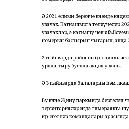
Ә 2021 елның беренче көнендә көнде
узачак. Катнашырга теләүчеләр 202
узачаклар, ә катнашу өчен ufa.ilove
номерын бастырып чыгарып, анда 2
2 гыйнварда районның социаль чел
урнаштыру буенча акция узачак.
Ә 3 гыйнварда балаларны һәм өлкән
Бу көнне Җиңү паркында бергәләп ч
территорияләрендә тимераякта шу
ир-егетләр командалары арасында 