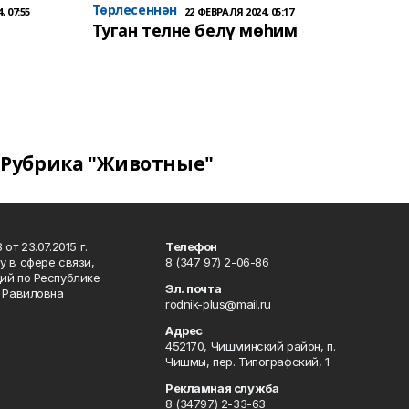
Төрлесеннән
, 07:55
22 ФЕВРАЛЯ 2024, 05:17
Туган телне белү мөһим
Рубрика "Животные"
т 23.07.2015 г.
Телефон
 в сфере связи,
8 (347 97) 2-06-86
ий по Республике
Эл. почта
р Равиловна
rodnik-plus@mail.ru
Адрес
452170, Чишминский район, п.
Чишмы, пер. Типографский, 1
Рекламная служба
8 (34797) 2-33-63