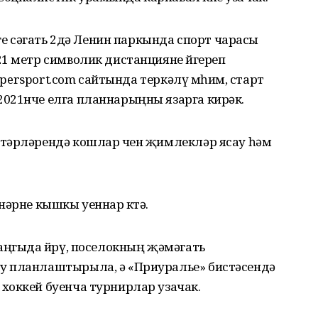
зге сәгать 2дә Ленин паркында спорт чарасы
1 метр символик дистанцияне йөгереп
supersport.com сайтында теркәлү мөһим, старт
021нче елга планнарыңны язарга кирәк.
тәрләрендә кошлар өчен җимлекләр ясау һәм
нәрне кышкы уеннар көтә.
аңгыда йөрү, поселокның җәмәгать
у планлаштырыла, ә «Приуралье» бистәсендә
хоккей буенча турнирлар узачак.