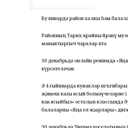
Бу көннәрдә район халкы һәм балал
Районның Тарих-крайны өйрәнү муз
мавыктыргыч чаралар көтә.
30 декабрьдә онлайн режимда «Яңа
күрсәтеләчәк.
Ә 4 гыйнварда кунаклар игътибары
җимеш кагы ясый белмәүчеләрне 5
как ясыйбыз» осталык классында бу
балаларны «Яңа ел җырлары» дигән
30 декабрьдә Чишмә поселогының С