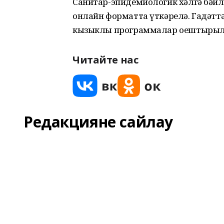
Санитар-эпидемиологик хәлгә бәйле
онлайн форматта үткәрелә. Гадәтт
кызыклы программалар оештырыл
Читайте нас
Редакцияне сайлау