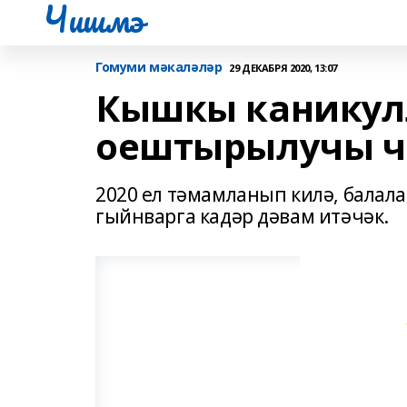
Чишмэ
Гомуми мәкаләләр
29 ДЕКАБРЯ 2020, 13:07
Кышкы каникул
оештырылучы ч
2020 ел тәмамланып килә, балал
гыйнварга кадәр дәвам итәчәк.