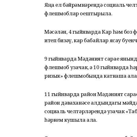
Яңа ел бәйрәмнәрендә социаль челт
флешмоблар оештырыла.
Мәсәлән, 4 гыйнварда Кар һәм боз 
итеп бизәү, кар бабайлар ясау буенч
9 гыйнварда Мәдәният сарае янын
флешмоб узачак, ә 10 гыйнварда һ
ризык» флешмобында катнаша ала
11 гыйнварда район Мәдәният сарае 
район дәваханәсе алдындагы мәйд
социаль челтәрләрендә узачак «Та
һәркем кушыла ала.