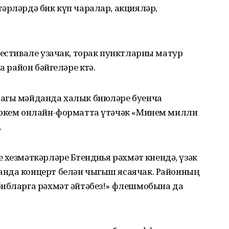
әрләрдә бик күп чаралар, акцияләр,
фестивале узачак, торак пунктларны матур
а район бәйгеләре көтә.
дагы мәйданда халык биюләре буенча
әркем онлайн-форматта үтәчәк «Минем милли
.
хезмәткәрләре Бөтендөнья рәхмәт көнендә, үзәк
анда концерт белән чыгыш ясаячак. Районның
библарга рәхмәт әйтәбез!» флешмобына да