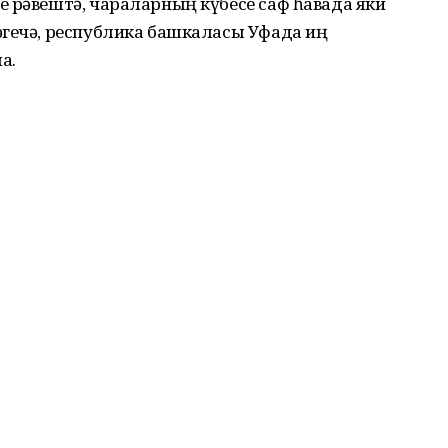
 рәвештә, чараларның күбесе саф һавада яки
әгечә, республика башкаласы Уфада иң
а.