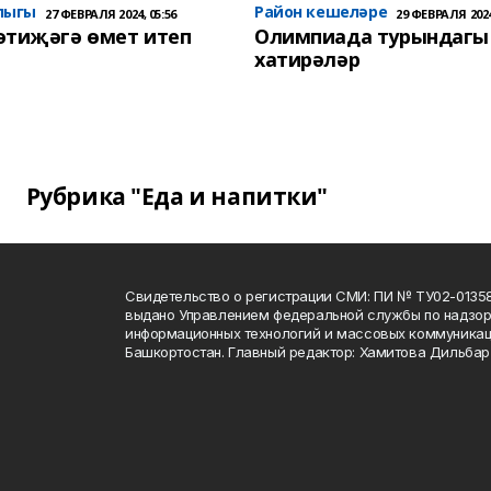
лыгы
Район кешеләре
27 ФЕВРАЛЯ 2024, 05:56
29 ФЕВРАЛЯ 2024
әтиҗәгә өмет итеп
Олимпиада турындагы
хатирәләр
Рубрика "Еда и напитки"
Свидетельство о регистрации СМИ: ПИ № ТУ02-01358 о
выдано Управлением федеральной службы по надзору
информационных технологий и массовых коммуникац
Башкортостан. Главный редактор: Хамитова Дильба