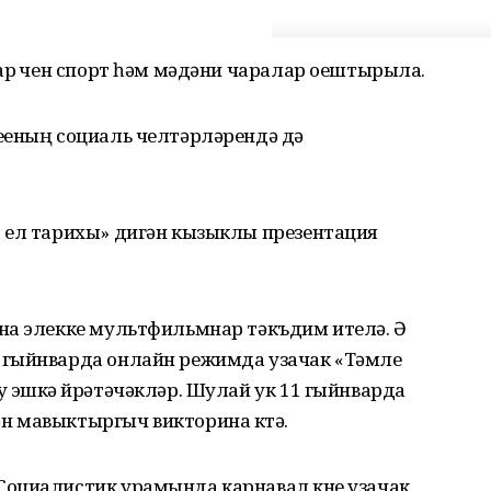
ар өчен спорт һәм мәдәни чаралар оештырыла.
ееның социаль челтәрләрендә дә
 ел тарихы» дигән кызыклы презентация
на элекке мультфильмнар тәкъдим ителә. Ә
 гыйнварда онлайн режимда узачак «Тәмле
 эшкә өйрәтәчәкләр. Шулай ук 11 гыйнварда
 мавыктыргыч викторина көтә.
оциалистик урамында карнавал көне узачак.