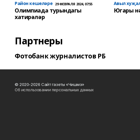
Район кешеләре
Авыл хуҗа
29 ФЕВРАЛЯ 2024, 07:55
Олимпиада турындагы
Югары н
хатирәләр
Партнеры
Фотобанк журналистов РБ
© 2020-2026 Сайт газеты «Чишмэ»
Об использовании персональных данных