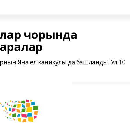
лар чорында
аралар
арның Яңа ел каникулы да башланды. Ул 10