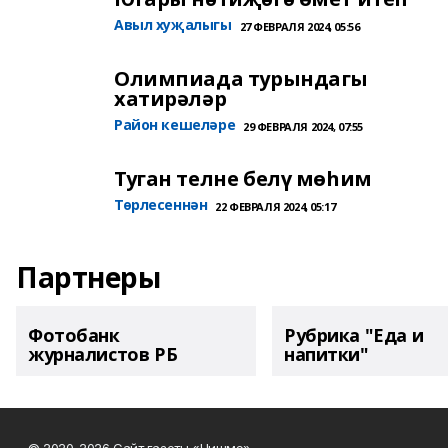
Авыл хуҗалыгы
27 ФЕВРАЛЯ 2024, 05:56
Олимпиада турындагы
хатирәләр
Район кешеләре
29 ФЕВРАЛЯ 2024, 07:55
Туган телне белү мөһим
Төрлесеннән
22 ФЕВРАЛЯ 2024, 05:17
Партнеры
Фотобанк
Рубрика "Еда и
журналистов РБ
напитки"