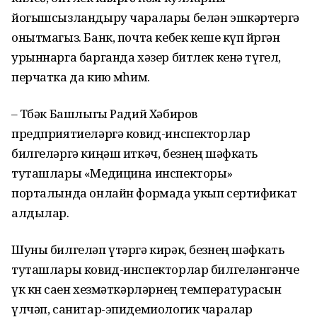
йогышсызландыру чаралары белән эшкәртергә
онытмагыз. Банк, почта кебек кеше күп йөргән
урыннарга барганда хәзер битлек кенә түгел,
перчатка да кию мөһим.
– Төбәк Башлыгы Радий Хәбиров
предприятиеләргә ковид-инспекторлар
билгеләргә киңәш иткәч, безнең шәфкать
туташлары «Медицина инспекторы»
порталында онлайн формада укып сертификат
алдылар.
Шуны билгеләп үтәргә кирәк, безнең шәфкать
туташлары ковид-инспекторлар билгеләнгәнче
үк көн саен хезмәткәрләрнең температурасын
үлчәп, санитар-эпидемиологик чаралар