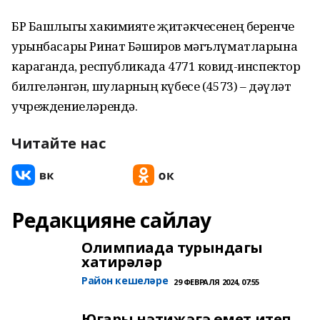
БР Башлыгы хакимияте җитәкчесенең беренче
урынбасары Ринат Бәширов мәгълүматларына
караганда, республикада 4771 ковид-инспектор
билгеләнгән, шуларның күбесе (4573) – дәүләт
учреждениеләрендә.
Читайте нас
Редакцияне сайлау
Олимпиада турындагы
хатирәләр
Район кешеләре
29 ФЕВРАЛЯ 2024, 07:55
Югары нәтиҗәгә өмет итеп