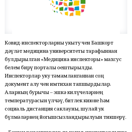
Ковид-инспекторларны укыту өчен Башкорт
дәүләт медицина университеты тарафыннан
булдырылган «Медицина инспекторы» махсус
белем бирү порталы оештырылды.
Инспекторлар уку тәмамланганнан соң
документ алу өчен имтихан тапшырдылар.
Аларның бурычы – эшкә килүчеләрнең
температурасын үлчәү, битлек киюне һәм
социаль дистанция саклауны, шулай ук
бүлмәләрнең йогышсызландырылуын тикшерү.