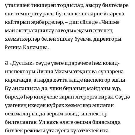
үтәлешен тикшереп тордылар, авыру билгеләре
яки температурасы булган кешеләрне өйләренә
кайтарып җибәрделәр, – дип сөйләде «Чишмә
май экстракцияләү заводы» җәмгыятенең
хезмәткәрләр белән эшләү буенча директоры
Регина Каләмова.
Ә «Дуслык» сәүдә үзәге идарәчесе һәм ковид-
инспекторы Лилия Мөхәммәтҗанова сүзләренә
караганда, аларда хәтта җиде инспектор эшли.
Бу аңлашыла да, чөнки бинаның мәйданы зур,
биредә һәр килүчене карап өлгерергә кирәк. Сәүдә
үзәгенең икедән күбрәк хезмәткәр эшләгән
оешмаларында аерым ковид-инспектор
билгеләнгән. Ул нәкъ әлеге оешма бинасында
битлек режимы үтәлүенә күзәтчелек итә.