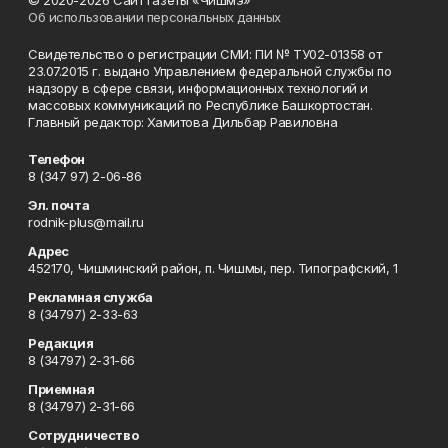
© 2020-2026 Сайт газеты «Чишмэ»
Об использовании персональных данных
Свидетельство о регистрации СМИ: ПИ № ТУ02-01358 от
23.07.2015 г. выдано Управлением федеральной службы по
надзору в сфере связи, информационных технологий и
массовых коммуникаций по Республике Башкортостан.
Главный редактор: Хамитова Дильбар Равиловна
Телефон
8 (347 97) 2-06-86
Эл. почта
rodnik-plus@mail.ru
Адрес
452170, Чишминский район, п. Чишмы, пер. Типографский, 1
Рекламная служба
8 (34797) 2-33-63
Редакция
8 (34797) 2-31-66
Приемная
8 (34797) 2-31-66
Сотрудничество