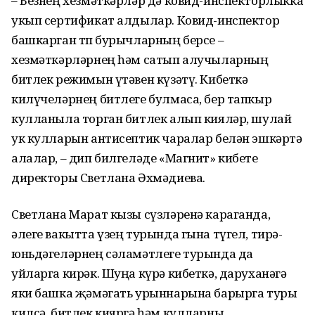
– Безнең хезмәткәрләр дә ковид-инспекторлыкка
укып сертификат алдылар. Ковид-инспектор
башкарган төп бурычларның берсе –
хезмәткәрләрнең һәм сатып алучыларның
битлек режимын үтәвен күзәтү. Кибеткә
килүчеләрнең битлеге булмаса, бер тапкыр
кулланыла торган битлек алып кияләр, шулай
ук кулларын антисептик чаралар белән эшкәртә
алалар, – дип билгеләде «Магнит» кибете
директоры Светлана Әхмәдиева.
Светлана Марат кызы сүзләренә караганда,
әлеге вакытта үзең турында гына түгел, тирә-
юньдәгеләрнең сәламәтлеге турында да
уйларга кирәк. Шуңа күрә кибеткә, даруханәгә
яки башка җәмәгать урыннарына барырга туры
килсә, битлек кияргә һәм кулларны