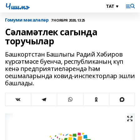
Чишмэ
Гомуми мәкаләләр
7 НОЯБРЯ 2020, 13:25
Сәламәтлек сагында
торучылар
Башкортстан Башлыгы Радий Хәбиров
күрсәтмәсе буенча, республиканың күп
кенә предприятиеләрендә һәм
оешмаларында ковид-инспекторлар эшли
башлады.