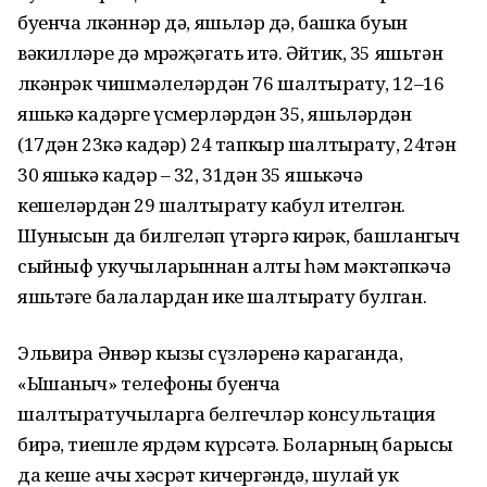
буенча өлкәннәр дә, яшьләр дә, башка буын
вәкилләре дә мөрәҗәгать итә. Әйтик, 35 яшьтән
өлкәнрәк чишмәлеләрдән 76 шалтырату, 12–16
яшькә кадәрге үсмерләрдән 35, яшьләрдән
(17дән 23кә кадәр) 24 тапкыр шалтырату, 24тән
30 яшькә кадәр – 32, 31дән 35 яшькәчә
кешеләрдән 29 шалтырату кабул ителгән.
Шунысын да билгеләп үтәргә кирәк, башлангыч
сыйныф укучыларыннан алты һәм мәктәпкәчә
яшьтәге балалардан ике шалтырату булган.
Эльвира Әнвәр кызы сүзләренә караганда,
«Ышаныч» телефоны буенча
шалтыратучыларга белгечләр консультация
бирә, тиешле ярдәм күрсәтә. Боларның барысы
да кеше ачы хәсрәт кичергәндә, шулай ук