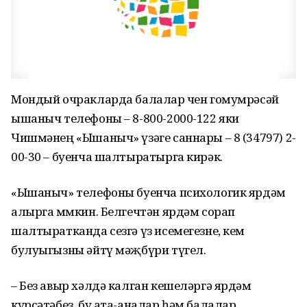
Мондый очракларда балалар өчен гомумрәсәй
ышаныч телефоны – 8-800-2000-122 яки
Чишмәнең «Ышаныч» үзәге саннары – 8 (34797) 2-
00-30 – буенча шалтыратырга кирәк.
«Ышаныч» телефоны буенча психологик ярдәм
алырга мөмкин. Белгечтән ярдәм сорап
шалтыратканда сезгә үз исемегезне, кем
булуыгызны әйтү мәҗбүри түгел.
– Без авыр хәлдә калган кешеләргә ярдәм
күрсәтәбез, бу ата-аналар һәм балалар