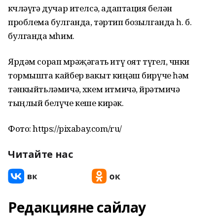
көчләүгә дучар ителсә, адаптация белән
проблема булганда, тәртип бозылганда һ. б.
булганда мөһим.
Ярдәм сорап мөрәҗәгать итү оят түгел, чөнки
тормышта кайбер вакыт киңәш бирүче һәм
тәнкыйтьләмичә, хөкем итмичә, өйрәтмичә
тыңлый белүче кеше кирәк.
Фото: https://pixabay.com/ru/
Читайте нас
Редакцияне сайлау