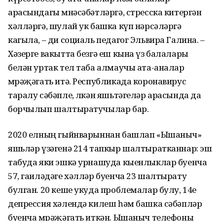
арасындагы мөнәсәбәтләргә, стресска китергән
хәлләргә, шулай ук башка күп нәрсәләргә
кагыла, – ди социаль педагог Эльвира Галина. –
Хәзерге вакытта безгә еш кына үз балалары
белән уртак тел таба алмаучы ата-аналар
мөрәҗәгать итә. Республикада коронавирус
таралу сәбәпле, өлкән яшьтәгеләр арасында да
борчылып шалтыратучылар бар.
2020 елның гыйнварыннан башлап «Ышаныч»
яшьләр үзәгенә 214 тапкыр шалтыратканнар: эш
табуда яки эшкә урнашуда кыенлыклар буенча
57, гаиләдәге хәлләр буенча 23 шалтырату
булган. 20 кеше укуда проблемалар булу, 14е
депрессия хәлендә килеш һәм башка сәбәпләр
буенча мөрәҗәгать иткән. Ышаныч телефоны