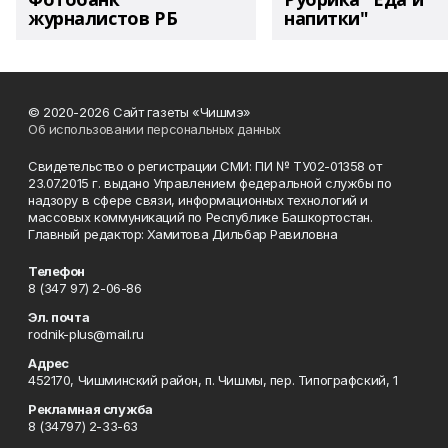
журналистов РБ
напитки"
© 2020-2026 Сайт газеты «Чишмэ»
Об использовании персональных данных
Свидетельство о регистрации СМИ: ПИ № ТУ02-01358 от
23.07.2015 г. выдано Управлением федеральной службы по
надзору в сфере связи, информационных технологий и
массовых коммуникаций по Республике Башкортостан.
Главный редактор: Хамитова Дильбар Равиловна
Телефон
8 (347 97) 2-06-86
Эл. почта
rodnik-plus@mail.ru
Адрес
452170, Чишминский район, п. Чишмы, пер. Типографский, 1
Рекламная служба
8 (34797) 2-33-63