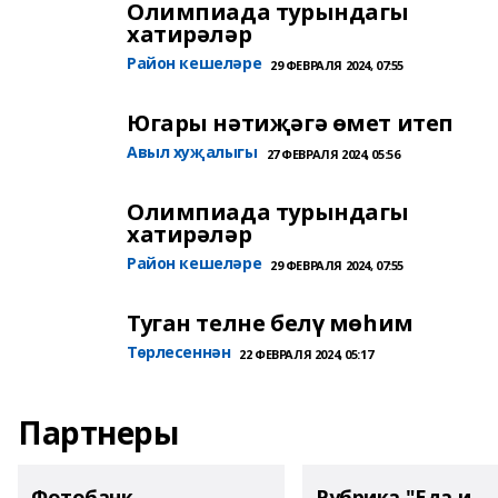
Олимпиада турындагы
хатирәләр
Район кешеләре
29 ФЕВРАЛЯ 2024, 07:55
Югары нәтиҗәгә өмет итеп
Авыл хуҗалыгы
27 ФЕВРАЛЯ 2024, 05:56
Олимпиада турындагы
хатирәләр
Район кешеләре
29 ФЕВРАЛЯ 2024, 07:55
Туган телне белү мөһим
Төрлесеннән
22 ФЕВРАЛЯ 2024, 05:17
Партнеры
Фотобанк
Рубрика "Еда и