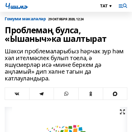
Чишмэ
Гомуми мәкаләләр
29 ОКТЯБРЯ 2020, 12:24
Проблемаң булса,
«Ышаныч»ка шалтырат
Шәхси проблемаларыбыз һәрчак зур һәм
хәл ителмәслек булып тоела, ә
яшүсмерләр исә «мине беркем дә
аңламый» дип хәлне тагын да
катлауландыра.