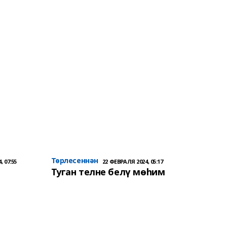
Төрлесеннән
, 07:55
22 ФЕВРАЛЯ 2024, 05:17
Туган телне белү мөһим