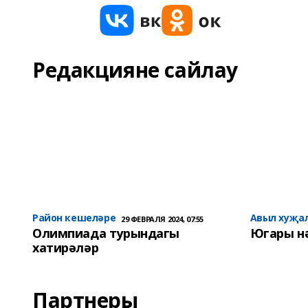
Редакцияне сайлау
Район кешеләре
Авыл хуҗа
29 ФЕВРАЛЯ 2024, 07:55
Олимпиада турындагы
Югары н
хатирәләр
Партнеры