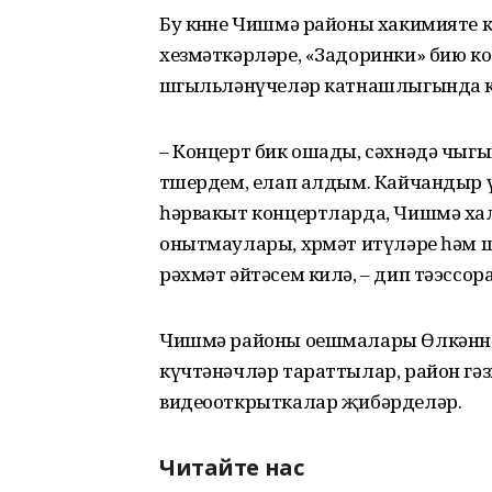
Бу көнне Чишмә районы хакимияте
хезмәткәрләре, «Задоринки» бию к
шөгыльләнүчеләр катнашлыгында к
– Концерт бик ошады, сәхнәдә чыг
төшердем, елап алдым. Кайчандыр ү
һәрвакыт концертларда, Чишмә ха
онытмаулары, хөрмәт итүләре һәм
рәхмәт әйтәсем килә, – дип тәэсс
Чишмә районы оешмалары Өлкәннәр
күчтәнәчләр тараттылар, район гә
видеооткрыткалар җибәрделәр.
Читайте нас