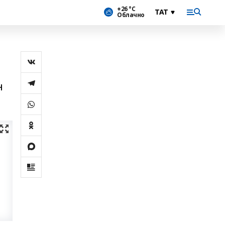
+26 °С
Облачно
н