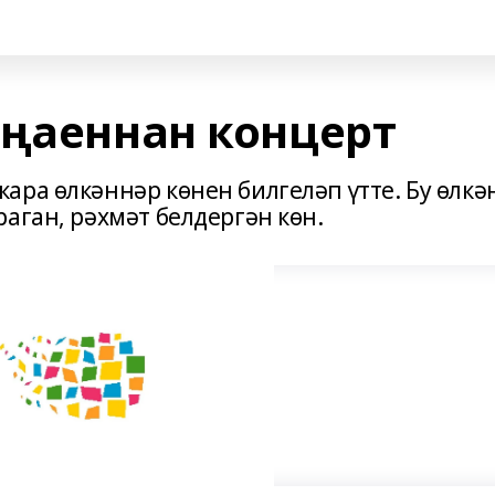
уңаеннан концерт
ара өлкәннәр көнен билгеләп үтте. Бу өлкә
аган, рәхмәт белдергән көн.