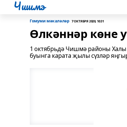
Чишмэ
Гомуми мәкаләләр
7 ОКТЯБРЯ 2020, 10:31
Өлкәннәр көне 
1 октябрьдә Чишмә районы Халык
буынга карата җылы сүзләр яңгыр