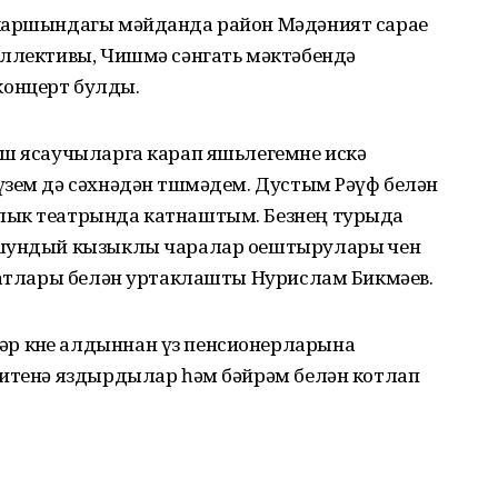
 каршындагы мәйданда район Мәдәният сарае
оллективы, Чишмә сәнгать мәктәбендә
онцерт булды.
ыш ясаучыларга карап яшьлегемне искә
зем дә сәхнәдән төшмәдем. Дустым Рәүф белән
лык театрында катнаштым. Безнең турыда
 шундый кызыклы чаралар оештырулары өчен
оратлары белән уртаклашты Нурислам Бикмәев.
 көне алдыннан үз пенсионерларына
зитенә яздырдылар һәм бәйрәм белән котлап