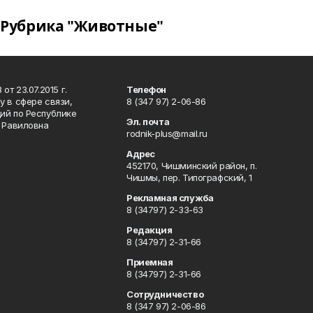
Рубрика "Животные"
т 23.07.2015 г.
Телефон
 в сфере связи,
8 (347 97) 2-06-86
ий по Республике
Эл. почта
р Равиловна
rodnik-plus@mail.ru
Адрес
452170, Чишминский район, п.
Чишмы, пер. Типографский, 1
Рекламная служба
8 (34797) 2-33-63
Редакция
8 (34797) 2-31-66
Приемная
8 (34797) 2-31-66
Сотрудничество
8 (347 97) 2-06-86