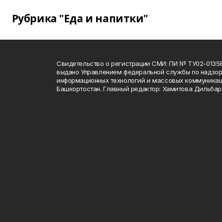
Рубрика "Еда и напитки"
Свидетельство о регистрации СМИ: ПИ № ТУ02-01358 о
выдано Управлением федеральной службы по надзору
информационных технологий и массовых коммуникац
Башкортостан. Главный редактор: Хамитова Дильба