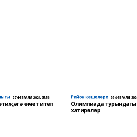
лыгы
Район кешеләре
27 ФЕВРАЛЯ 2024, 05:56
29 ФЕВРАЛЯ 2024
әтиҗәгә өмет итеп
Олимпиада турындагы
хатирәләр