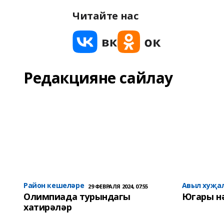
Читайте нас
Редакцияне сайлау
Район кешеләре
Авыл хуҗа
29 ФЕВРАЛЯ 2024, 07:55
Олимпиада турындагы
Югары н
хатирәләр