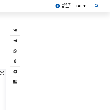
+30 °С
Ясно
.