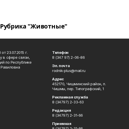
Рубрика "Животные"
т 23.07.2015 г.
Телефон
 в сфере связи,
8 (347 97) 2-06-86
ий по Республике
Эл. почта
р Равиловна
rodnik-plus@mail.ru
Адрес
452170, Чишминский район, п.
Чишмы, пер. Типографский, 1
Рекламная служба
8 (34797) 2-33-63
Редакция
8 (34797) 2-31-66
Приемная
8 (34797) 2-31-66