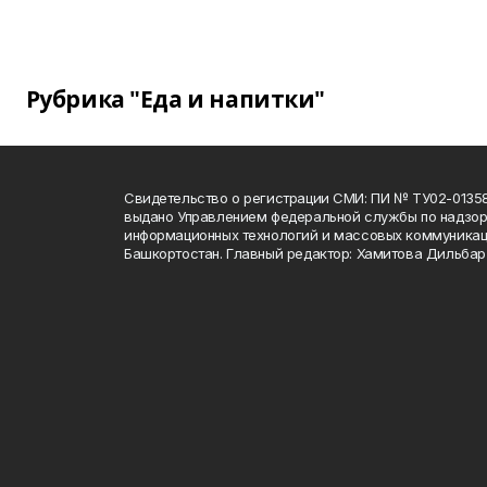
Рубрика "Еда и напитки"
Свидетельство о регистрации СМИ: ПИ № ТУ02-01358 о
выдано Управлением федеральной службы по надзору
информационных технологий и массовых коммуникац
Башкортостан. Главный редактор: Хамитова Дильба