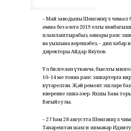
– Май заводының Шөнгәккүл чимал 
әмма без әлегә 2019 елгы көнбагыш
планлаштырабыз, аннары рапс эшкә
яңа уңышына керешәбез, – дип хәбәр
директоры Айдар Якупов.
Ул билгеләп үткәнчә, быелгы мизгел
10–14 мең тонна рапс эшкәртергә ки
күтәрелгән. Җәй ремонт эшләре ба
киеренке эшкә әзер. Яхшы һава тор
Вәгыйз улы.
– 27 һәм 28 августта Шөнгәккүл ч
Тәпәрештән шәхси эшмәкәр Идият