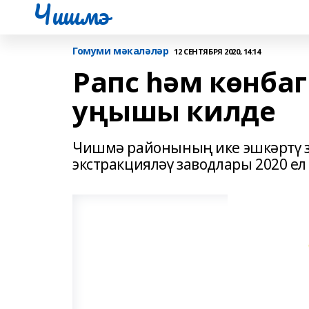
Чишмэ
Гомуми мәкаләләр
12 СЕНТЯБРЯ 2020, 14:14
Рапс һәм көнба
уңышы килде
Чишмә районының ике эшкәртү 
экстракцияләү заводлары 2020 ел