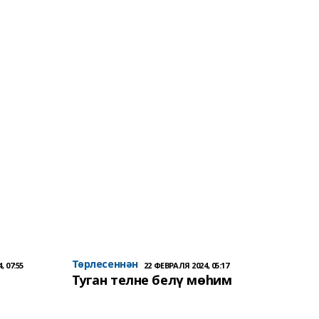
Төрлесеннән
, 07:55
22 ФЕВРАЛЯ 2024, 05:17
Туган телне белү мөһим