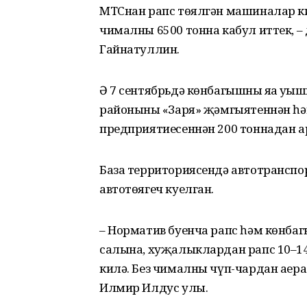
МТСнан рапс төялгән машиналар ки
чималны 6500 тонна кабул иттек, –
Гайнатуллин.
Ә 7 сентябрьдә көнбагышның яңа уң
районының «Заря» җәмгыятеннән һә
предприятиесеннән 200 тоннадан
База территориясендә автотранспо
автотөягеч куелган.
– Норматив буенча рапс һәм көнб
салына, хуҗалыклардан рапс 10–1
килә. Без чималны чүп-чардан аера
Илмир Илдус улы.