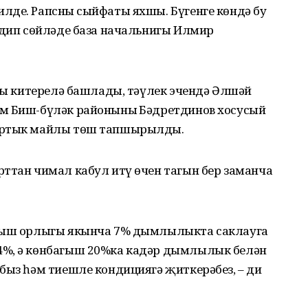
лде. Рапсның сыйфаты яхшы. Бүгенге көндә бу
 дип сөйләде база начальнигы Илмир
ышы китерелә башлады, тәүлек эчендә Әлшәй
м Биш-бүләк районының Бәдретдинов хосусый
 артык майлы төш тапшырылды.
рттан чимал кабул итү өчен тагын бер заманча
агыш орлыгы якынча 7% дымлылыкта саклауга
4%, ә көнбагыш 20%ка кадәр дымлылык белән
быз һәм тиешле кондициягә җиткерәбез, – ди