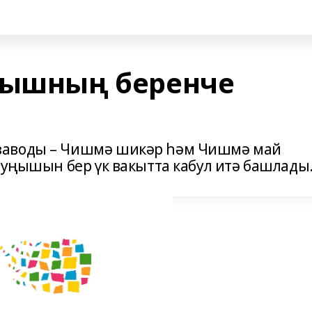
гышның беренче
заводы – Чишмә шикәр һәм Чишмә май
 уңышын бер үк вакытта кабул итә башлады