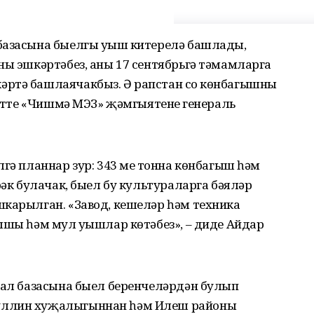
базасына быелгы уңыш китерелә башлады,
ны эшкәртәбез, аны 17 сентябрьгә тәмамларга
ртә башлаячакбыз. Ә рапстан соң көнбагышның
 итте «Чишмә МЭЗ» җәмгыятенең генераль
гә планнар зур: 343 мең тонна көнбагыш һәм
рәк булачак, быел бу культураларга бәяләр
шкарылган. «Завод, кешеләр һәм техника
ышы һәм мул уңышлар көтәбез», – диде Айдар
имал базасына быел беренчеләрдән булып
уллин хуҗалыгыннан һәм Илеш районы