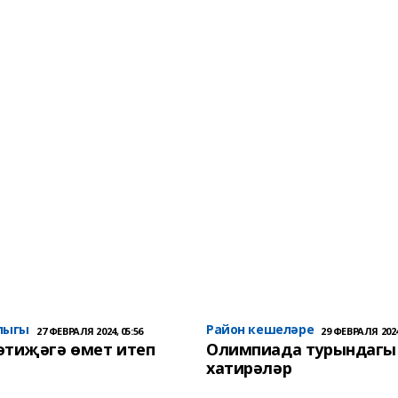
лыгы
Район кешеләре
27 ФЕВРАЛЯ 2024, 05:56
29 ФЕВРАЛЯ 2024
әтиҗәгә өмет итеп
Олимпиада турындагы
хатирәләр