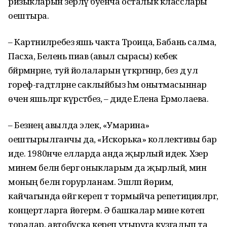
ризыкларын әзерләү буенча осталык класслары
оештыра.
– Картәниләребез яшь чакта Троица, Бабань салма,
Пасха, Белень пиав (авыл сырасы) кебек
бәйрәмнәрне, туй йолаларын үткәргәннәр, без дә ул
гореф-гадәтләрне саклыйбыз һәм онытмасыннар
өчен яшьләргә күрсәтәбез, – диде Елена Ермолаева.
– Безнең авылда элек, «Умарина»
оештырылганчы да, «Искорька» коллективы бар
иде. 1980нче елларда анда җырлый идек. Хәзер
минем белән бергә оныкларым да җырлый, мин
моның белән горурланам. Эшләп йөрим,
кайчагында өйгә кереп тә тормыйча репетицияләргә,
концертларга йөгерәм. Ә башкалар мине көтеп
торалар, автобуска кереп утыруга кузгалып та