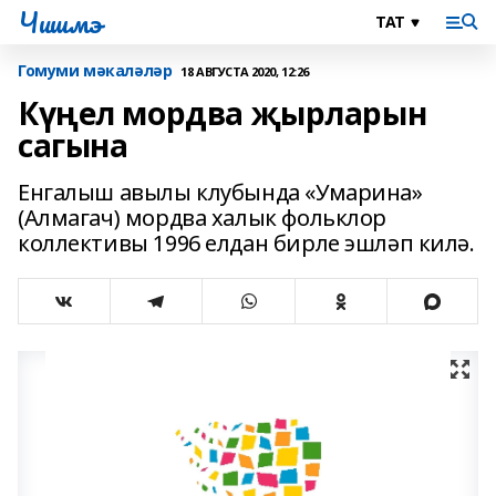
Чишмэ
Гомуми мәкаләләр
18 АВГУСТА 2020, 12:26
Күңел мордва җырларын
сагына
Енгалыш авылы клубында «Умарина»
(Алмагач) мордва халык фольклор
коллективы 1996 елдан бирле эшләп килә.