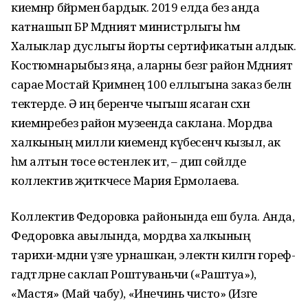
киемнәр бәйрәменә бардык. 2019 елда без анда
катнашып БР Мәдәният министрлыгы һәм
Халыклар дуслыгы йорты сертификатын алдык.
Костюмнарыбыз яңа, аларны безгә район Мәдәният
сарае Мостай Кәримнең 100 еллыгына заказ белән
тектерде. Ә иң беренче чыгыш ясаган сәхнә
киемнәребез район музеенда саклана. Мордва
халкының милли киемендә күбесенчә кызыл, ак
һәм алтын төсе өстенлек итә, – дип сөйләде
коллектив җитәкчесе Мария Ермолаева.
Коллектив Федоровка районында еш була. Анда,
Федоровка авылында, мордва халкының
тарихи-мәдәни үзәге урнашкан, электән килгән гореф-
гадәтләрне саклап Роштуваньчи («Раштуа»),
«Мастя» (Май чабу), «Инечинь чисто» (Изге