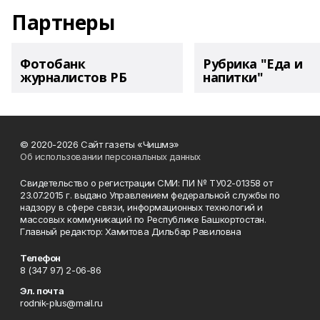
Партнеры
Фотобанк
Рубрика "Еда и
журналистов РБ
напитки"
© 2020-2026 Сайт газеты «Чишмэ»
Об использовании персональных данных
Свидетельство о регистрации СМИ: ПИ № ТУ02-01358 от
23.07.2015 г. выдано Управлением федеральной службы по
надзору в сфере связи, информационных технологий и
массовых коммуникаций по Республике Башкортостан.
Главный редактор: Хамитова Дильбар Равиловна
Телефон
8 (347 97) 2-06-86
Эл. почта
rodnik-plus@mail.ru