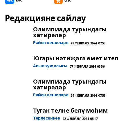
Редакцияне сайлау
Олимпиада турындагы
хатирәләр
Район кешеләре
29 ФЕВРАЛЯ 2024, 07:55
Югары нәтиҗәгә өмет итеп
Авыл хуҗалыгы
27 ФЕВРАЛЯ 2024, 05:56
Олимпиада турындагы
хатирәләр
Район кешеләре
29 ФЕВРАЛЯ 2024, 07:55
Туган телне белү мөһим
Төрлесеннән
22 ФЕВРАЛЯ 2024, 05:17