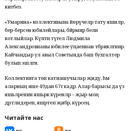
китәбез.
«Умарина» коллективына йөрүчеләр тату яшиләр,
бер-берсен юбилейлары, бәйрәмнәр белән
котлыйлар. Күптән түгел Людмила
Александровнаны юбилее уңаеннан тәбрикләгәннәр.
Кайчандыр ул авыл Советында баш бухгалтер
булып эшләгән.
Коллективта төп катнашучылар җидәү, һәм
аларның яше 49дан 67гә кадәр. Алар барысы да үз
яшьләреннән яшьрәк күренәләр – җыр-моң
дәртләндереп, яшәртеп җибәрә, күрәсең.
Читайте нас