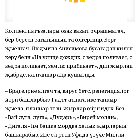
Коллектив әгъзалары озак вакыт очрашмагач,
бер-берсен сагынышып та өлгергәннәр. Бергә
җыелгач, Людмила Анисимова бусагадан килеп
керү белән «На улице дождик, с ведра поливает, с
ведра поливает, землю прибивает», дип җырлап
җибәрде, калганнар аңа кушылды.
– Бәрәңгеләрне алгач та, вирус бетсә, репетицияләргә
йөри башларбыз. Гадәттә атнага ике тапкыр
җыела, планнар төзи, җырлар өйрәнә идек. Без
«Вай луга, луга», «Дударь», «Вирей молян»,
«Дигаля» һәм башка мордва халык җырларын
башкарабыз. Ике ел рәттән Уфада үтүче Милли