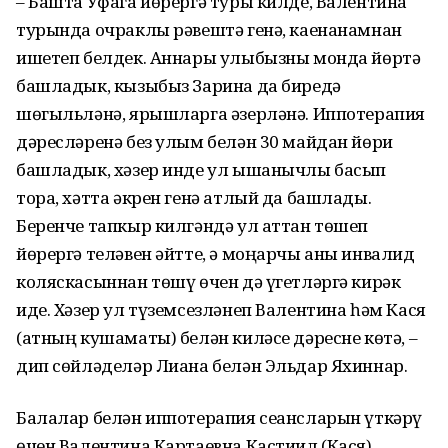
– Башта Уфага йөрергә туры килде, Валентина
турында очраклы рәвештә генә, каенанамнан
ишетеп белдек. Аннары улыбызны монда йөртә
башладык, кызыбыз Зарина да биредә
шөгыльләнә, ярышларга әзерләнә. Иппотерапия
дәресләренә без улым белән 30 майдан йөри
башладык, хәзер инде ул ышанычлы басып
тора, хәтта әкрен генә атлый да башлады.
Беренче тапкыр килгәндә ул аттан төшеп
йөрергә теләвен әйтте, ә моңарчы аны инвалид
коляскасыннан төшү өчен дә үгетләргә кирәк
иде. Хәзер ул түземсезләнеп Валентина һәм Кася
(атның кушаматы) белән киләсе дәресне көтә, –
дип сөйләделәр Лиана белән Эльдар Яхиннар.
Балалар белән иппотерапия сеансларын үткәрү
өчен Валентина Картаевна Кастиил (Кася)