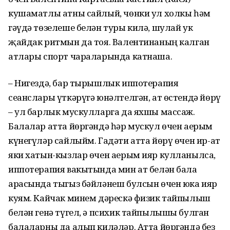
кушаматлы атны сайлый, чөнки ул холкы һәм
гәүдә төзелеше белән туры килә, шулай ук
җайдак ритмын да тоя. Валентинаның калган
атлары спорт чараларында катнаша.
– Нигездә, бар тырышлык иппотерапия
сеанслары үткәрүгә юнәлтелгән, ат өстендә йөрү
– ул барлык мускулларга да яхшы массаж.
Балалар атта йөргәндә һәр мускул өчен аерым
күнегүләр сайлыйм. Гадәти атта йөрү өчен ир-ат
яки хатын-кызлар өчен аерым ияр кулланылса,
иппотерапия вакытында мин ат белән бала
арасында тыгыз бәйләнеш булсын өчен юка ияр
куям. Кайчак минем дәрескә физик тайпылыш
белән генә түгел, ә психик тайпылышы булган
балаларны да алып киләләр. Атта йөргәндә без