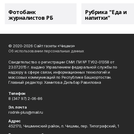
Фотобанк
Рубрика "Еда и
журналистов РБ
напитки"
© 2020-2026 Сайт газеты «Чишмэ»
Об использовании персональных данных
Свидетельство о регистрации СМИ: ПИ № ТУ02-01358 от
23.07.2015 г. выдано Управлением федеральной службы по
надзору в сфере связи, информационных технологий и
массовых коммуникаций по Республике Башкортостан.
Главный редактор: Хамитова Дильбар Равиловна
Телефон
8 (347 97) 2-06-86
Эл. почта
rodnik-plus@mail.ru
Адрес
452170, Чишминский район, п. Чишмы, пер. Типографский, 1