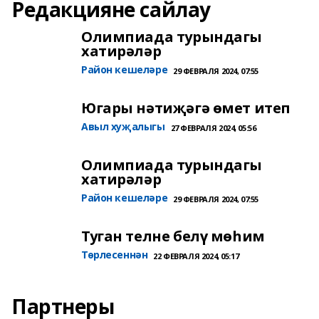
Редакцияне сайлау
Олимпиада турындагы
хатирәләр
Район кешеләре
29 ФЕВРАЛЯ 2024, 07:55
Югары нәтиҗәгә өмет итеп
Авыл хуҗалыгы
27 ФЕВРАЛЯ 2024, 05:56
Олимпиада турындагы
хатирәләр
Район кешеләре
29 ФЕВРАЛЯ 2024, 07:55
Туган телне белү мөһим
Төрлесеннән
22 ФЕВРАЛЯ 2024, 05:17
Партнеры