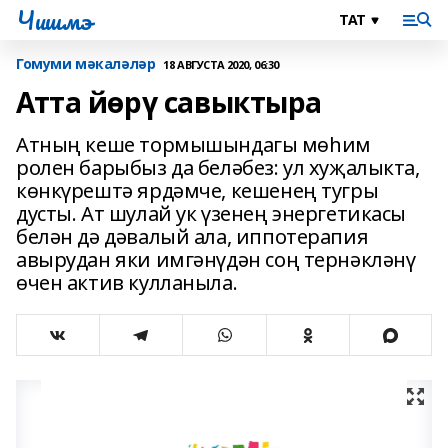
Чишмэ
Гомуми мәкаләләр
18 АВГУСТА 2020, 06:30
Атта йөрү савыктыра
Атның кеше тормышындагы мөһим
ролен барыбыз да беләбез: ул хуҗалыкта,
көнкүрештә ярдәмче, кешенең тугры
дусты. Ат шулай ук үзенең энергетикасы
белән дә дәвалый ала, иппотерапия
авырудан яки имгәнүдән соң тернәкләнү
өчен актив кулланыла.