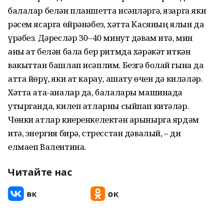
балалар белән планшетта исәпләргә, язарга яки
рәсем ясарга өйрәнәбез, хәтта Касяның ялын да
үрәбез. Дәресләр 30–40 минут дәвам итә, мин
аны ат белән бала бер ритмда хәрәкәт иткән
вакыттан башлап исәплим. Безгә болай гына да
атта йөрү, яки ат карау, ашату өчен дә киләләр.
Хәтта ата-аналар да, балалары машинада
утырганда, килеп атларны сыйпап китәләр.
Чөнки атлар киеренкелектән арынырга ярдәм
итә, энергия бирә, стресстан дәвалый, – ди
елмаеп Валентина.
Читайте нас