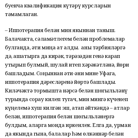
буенча квалификация күтәрү курсларын
тәмамлаган.
– Иппотерапия белән мин якыннан таныш.
Балачакта, сәламәтлегем белән проблемалар
булганда, әти миңа ат алды. Ә аны тәрбияләргә
дә, ашатырга да кирәк, тәрәзәдән генә карап
утырып булмый, шулай итеп хәрәкәтләнә, йөри
башладым. Соңыннан әти-әни мине Уфага,
иппотерапия дәресләренә йөртә башлады.
Киләчәктә тормышта нәрсә белән шөгыльләнү
турында сорау килеп тугач, мин Әмингә күченеп
күңелемә хуш килгән эш, атап әйткәндә – атлар
белән, иппотерапия белән шөгыльләнергә
булдым, аларга монда иркенлек. Елга да, урман
да якында гына, балалар һәм өлкәннәр белән