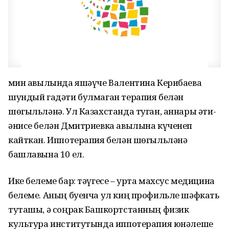
Әмин авылында яшәүче Валентина Керибаева
шундый гадәти булмаган терапия белән
шөгыльләнә. Ул Казахстанда туган, аннары әти-
әнисе белән Дмитриевка авылына күченеп
кайткан. Иппотерапия белән шөгыльләнә
башлавына 10 ел.
Ике белеме бар: тәүгесе – урта махсус медицина
белеме. Аның буенча ул киң профильле шәфкать
туташы, ә соңрак Башкортстанның физик
культура институтында иппотерапия юнәлеше