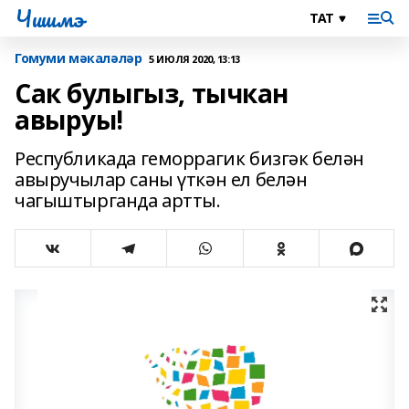
Чишмэ
Гомуми мәкаләләр
5 ИЮЛЯ 2020, 13:13
Сак булыгыз, тычкан
авыруы!
Республикада геморрагик бизгәк белән
авыручылар саны үткән ел белән
чагыштырганда артты.