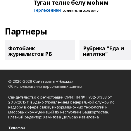
Туган телне белү мөһим
Төрлесеннән
22 ФЕВРАЛЯ 2024, 05:17
Партнеры
Фотобанк
Рубрика "Еда и
журналистов РБ
напитки"
© 2020-2026 Сайт газеты «Чишмэ»
Об использовании персональных данных
Свидетельство о регистрации СМИ: ПИ № ТУ02-01358 от
23.07.2015 г. выдано Управлением федеральной службы по
надзору в сфере связи, информационных технологий и
массовых коммуникаций по Республике Башкортостан.
Главный редактор: Хамитова Дильбар Равиловна
Телефон