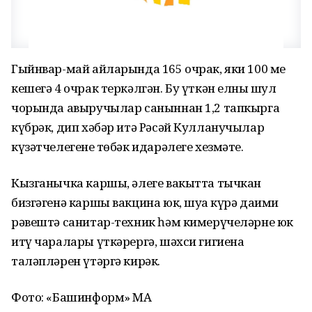
Гыйнвар-май айларында 165 очрак, яки 100 мең
кешегә 4 очрак теркәлгән. Бу үткән елның шул
чорында авыручылар саныннан 1,2 тапкырга
күбрәк, дип хәбәр итә Рәсәй Кулланучылар
күзәтчелегенең төбәк идарәлеге хезмәте.
Кызганычка каршы, әлеге вакытта тычкан
бизгәгенә каршы вакцина юк, шуңа күрә даими
рәвештә санитар-техник һәм кимерүчеләрне юк
итү чаралары үткәрергә, шәхси гигиена
таләпләрен үтәргә кирәк.
Фото: «Башинформ» МА