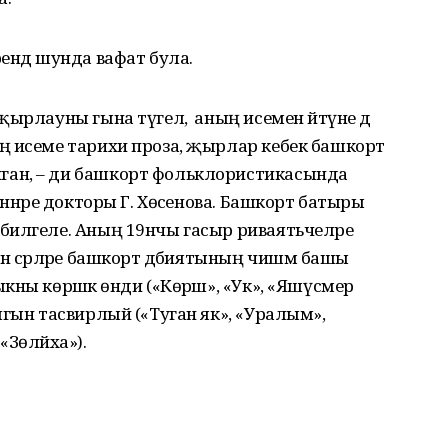
ендә шунда вафат була.
ырлауны гына түгел, ә аның исемен әйтүне дә
ң исеме тарихи проза, җырлар кебек башкорт
ан, – ди башкорт фольклористикасында
әннәре докторы Г. Хөсәенова. Башкорт батыры
билгеле. Аның 19нчы гасыр риваятьчеләре
 әсәрләре башкорт әдәбиятының чишмә башы
ны көрәшкә өнди («Көрәш», «Ук», «Яшүсмер
ыгын тасвирлый («Туган як», «Уралым»,
«Зөләйха»).