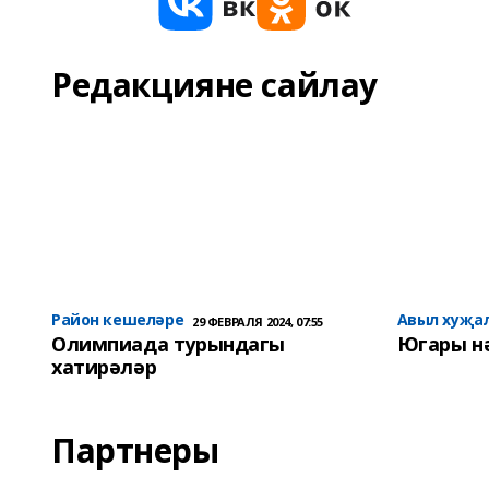
Редакцияне сайлау
Район кешеләре
Авыл хуҗа
29 ФЕВРАЛЯ 2024, 07:55
Олимпиада турындагы
Югары н
хатирәләр
Партнеры