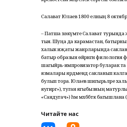
Салават Юлаев 1800 елның 8 октябр
– Патша хөкүмәте Салават турында җ
тыя. Шуңа да карамастан, батырны
халык иҗаты жанрларында сакланг
батыр образын өйрәнгән филология ф
шагыйрь-импровизатор буларак та 
язмалары ярдәмендә сакланып калган
булып тора. Юлаев шигырьләре халык
яугиргә»), туган ягыбызның матурл
«Сандугач») һәм мәхәббәткә багышлана (
Читайте нас