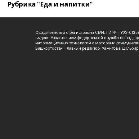
Рубрика "Еда и напитки"
Свидетельство о регистрации СМИ: ПИ № ТУ02-01358 о
выдано Управлением федеральной службы по надзору
информационных технологий и массовых коммуникац
Башкортостан. Главный редактор: Хамитова Дильба