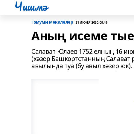
Чишмэ
Гомуми мәкаләләр
21 ИЮНЯ 2020, 09:49
Аның исеме тые
Салават Юлаев 1752 елның 16 и
(хәзер Башкортстанның Салават 
авылында туа (бу авыл хәзер юк).