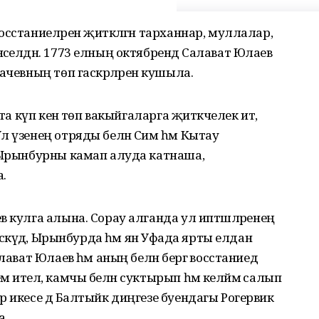
сстаниеләрен җитәкләгән тарханнар, муллалар,
селдән. 1773 елның октябрендә Салават Юлаев
ачевның төп гаскәрләренә кушыла.
та күп кенә төп вакыйгаларга җитәкчелек итә,
л үзенең отряды белән Сим һәм Кытау
, Ырынбурны камап алуда катнаша,
.
в кулга алына. Сорау алганда ул иптәшләренең
әскәүдә, Ырынбурда һәм янә Уфада ярты елдан
ават Юлаев һәм аның белән бергә восстаниедә
 ителә, камчы белән суктырып һәм келәймә салып
р икесе дә Балтыйк диңгезе буендагы Рогервик
а.