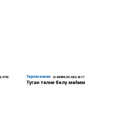
Төрлесеннән
, 07:55
22 ФЕВРАЛЯ 2024, 05:17
Туган телне белү мөһим