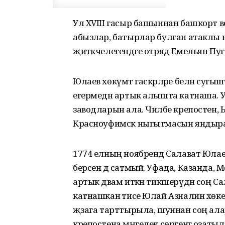
Ул XVIII гасыр башыннан башкорт во
абызлар, батырлар булган атаклы нә
җитәкчелегендәге отряд Емельян Пуг
Юлаев хөкүмәт гаскәрләре белән сугыш
егермедән артык алышта катнаша. У
заводларын ала. Чиләбе крепостен
Красноуфимск ныгытмасын яндыра
1774 елның ноябрендә Салават Юлае
берсен дә сатмый. Уфада, Казанда, М
артык дәвам иткән тикшерүдән соң Сал
катнашкан әтисе Юлай Азналин хөкем
җәзага тарттырыла, шуннан соң ала
крепостена мәңгелек сөргенгә озатыл