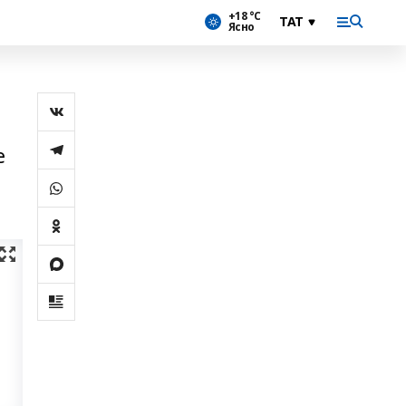
+18 °С
Ясно
е