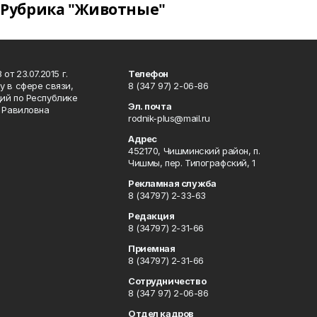
Рубрика "Животные"
т 23.07.2015 г.
Телефон
 в сфере связи,
8 (347 97) 2-06-86
ий по Республике
Эл. почта
р Равиловна
rodnik-plus@mail.ru
Адрес
452170, Чишминский район, п.
Чишмы, пер. Типографский, 1
Рекламная служба
8 (34797) 2-33-63
Редакция
8 (34797) 2-31-66
Приемная
8 (34797) 2-31-66
Сотрудничество
8 (347 97) 2-06-86
Отдел кадров