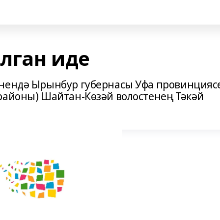
лган иде
юнендә Ырынбур губернасы Уфа провинцияс
районы) Шайтан-Көзәй волостенең Тәкәй