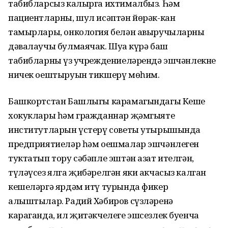
табибларсыз калырга ихтималбыз. Һәм
пациентларны, шул исәптән йөрәк-кан
тамырлары, онкология белән авыручыларны
дәвалаучы булмаячак. Шуңа күрә баш
табибларның үз учреждениеләрендә эшчәнлекне
ничек оештыруын тикшерү мөһим.
Башкортстан Башлыгы карамагындагы Кеше
хокуклары һәм гражданнар җәмгыяте
институтларын үстерү советы утырышында
предприятиеләр һәм оешмалар эшчәнлеген
туктатып тору сәбәпле эштән азат ителгән,
түләүсез ялга җибәрелгән яки акчасыз калган
кешеләргә ярдәм итү турында фикер
алыштылар. Радий Хәбиров сүзләренә
караганда, ил җитәкчелеге эшсезлек буенча