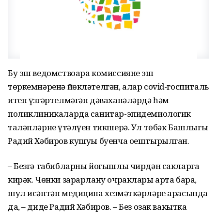
Бу эш ведомствоара комиссиянең эш
төркемнәренә йөкләтелгән, алар covid-госпиталь
итеп үзгәртелмәгән дәваханәләрдә һәм
поликлиникаларда санитар-эпидемиологик
таләпләрнең үтәлүен тикшерә. Ул төбәк Башлыгы
Радий Хәбиров кушуы буенча оештырылган.
– Безгә табибларны йогышлы чирдән сакларга
кирәк. Чөнки зарарлану очраклары арта бара,
шул исәптән медицина хезмәткәрләре арасында
да, – диде Радий Хәбиров. – Без озак вакытка