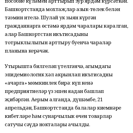
пособие күләмен арттырып зур ярдәм күрсәткән.
Башкортстанда мохтаҗлар азык-төлек белән
тәэмин ителә. Шулай ук зыян күргән
гражданнарга өстәмә ярдәм чаралары каралган,
алар Башкортстан икътисадының
тотрыклылыгын арттыру буенча чаралар
планына керәчәк.
Утырышта билгеләп үтелгәнчә, агымдагы
эпидемиологик хәл акрынлап икътисадны
«ачарга» мөмкинлек бирә: күп кенә
предприятиеләр үз эшен яңадан башлап
җибәргән. Аерым алганда, дүшәмбе, 21
апрельдән, Башкортстанда балалар киемнәре
кибетләре һәм сунарчылык өчен товарлар
сатучы сәүдә нокталары ачылды.