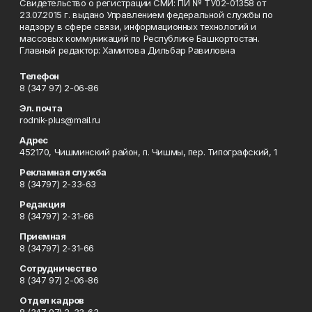
Свидетельство о регистрации СМИ: ПИ № ТУ02-01358 от
23.07.2015 г. выдано Управлением федеральной службы по
надзору в сфере связи, информационных технологий и
массовых коммуникаций по Республике Башкортостан.
Главный редактор: Хамитова Дильбар Равиловна
Телефон
8 (347 97) 2-06-86
Эл. почта
rodnik-plus@mail.ru
Адрес
452170, Чишминский район, п. Чишмы, пер. Типографский, 1
Рекламная служба
8 (34797) 2-33-63
Редакция
8 (34797) 2-31-66
Приемная
8 (34797) 2-31-66
Сотрудничество
8 (347 97) 2-06-86
Отдел кадров