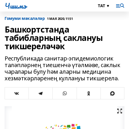
Чишмэ
Гомуми мәкаләләр
1 МАЯ 2020, 11:51
Башкортстанда
табибларның саклануы
тикшереләчәк
Республикада санитар-эпидемиологик
таләпләрнең тиешенчә үтәлмәве, саклык
чаралары булу һәм аларны медицина
хезмәткәрләренең куллануы тикшерелә.