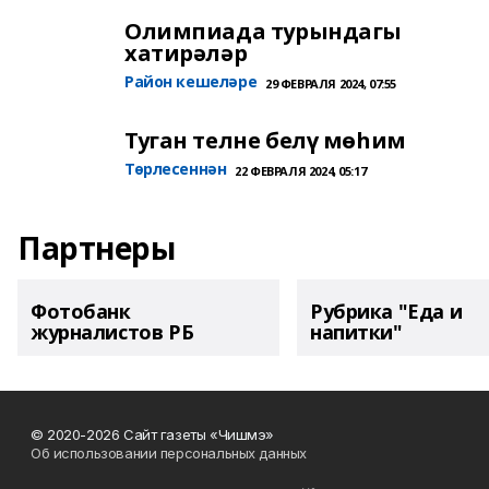
Олимпиада турындагы
хатирәләр
Район кешеләре
29 ФЕВРАЛЯ 2024, 07:55
Туган телне белү мөһим
Төрлесеннән
22 ФЕВРАЛЯ 2024, 05:17
Партнеры
Фотобанк
Рубрика "Еда и
журналистов РБ
напитки"
© 2020-2026 Сайт газеты «Чишмэ»
Об использовании персональных данных