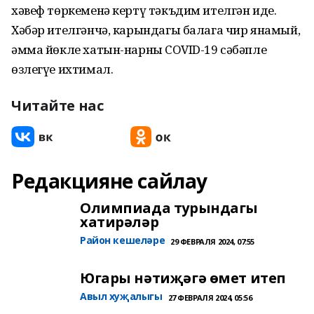
хәвеф төркеменә кертү тәкъдим ителгән иде.
Хәбәр ителгәнчә, карындагы балага чир янамый,
әмма йөкле хатын-нарның COVID-19 сәбәпле
өзлегүе ихтимал.
Читайте нас
Редакцияне сайлау
Олимпиада турындагы
хатирәләр
Район кешеләре
29 ФЕВРАЛЯ 2024, 07:55
Югары нәтиҗәгә өмет итеп
Авыл хуҗалыгы
27 ФЕВРАЛЯ 2024, 05:56