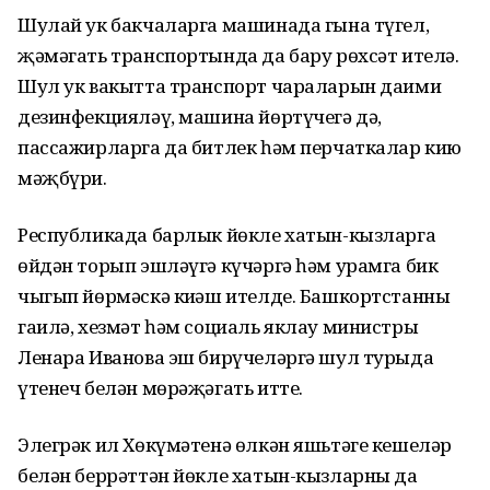
Шулай ук бакчаларга машинада гына түгел,
җәмәгать транспортында да бару рөхсәт ителә.
Шул ук вакытта транспорт чараларын даими
дезинфекцияләү, машина йөртүчегә дә,
пассажирларга да битлек һәм перчаткалар кию
мәҗбүри.
Республикада барлык йөкле хатын-кызларга
өйдән торып эшләүгә күчәргә һәм урамга бик
чыгып йөрмәскә киңәш ителде. Башкортстанның
гаилә, хезмәт һәм социаль яклау министры
Ленара Иванова эш бирүчеләргә шул турыда
үтенеч белән мөрәҗәгать итте.
Элегрәк ил Хөкүмәтенә өлкән яшьтәге кешеләр
белән беррәттән йөкле хатын-кызларны да