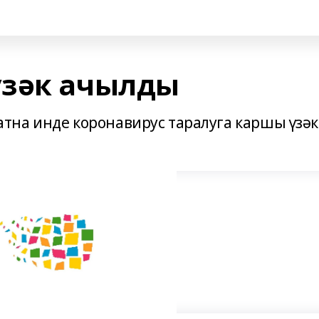
үзәк ачылды
тна инде коронавирус таралуга каршы үзәк