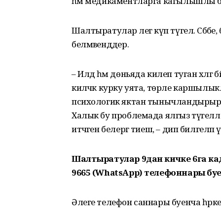
һәм медикаментларга кагылышлы б
Шалтыратулар әлегә күп түгел. Сәбәб
белмәвендәдер.
– Илдә һәм дөньяда килеп туган хәлгә
киләчәк курку уята, төрле каршылык
психологик яктан тынычландырырга
Халык бу проблемада ялгыз түгеллеге
итәчәген белергә тиеш, – дип билгел
Шалтыратулар 9дан кичке 6га кадәр 
9665 (WhatsApp) телефоннары буен
Әлеге телефон саннары буенча һәркем