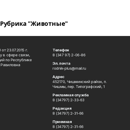
Рубрика "Животные"
т 23.07.2015 г.
Телефон
 в сфере связи,
8 (347 97) 2-06-86
ий по Республике
Эл. почта
р Равиловна
rodnik-plus@mail.ru
Адрес
452170, Чишминский район, п.
Чишмы, пер. Типографский, 1
Рекламная служба
8 (34797) 2-33-63
Редакция
8 (34797) 2-31-66
Приемная
8 (34797) 2-31-66