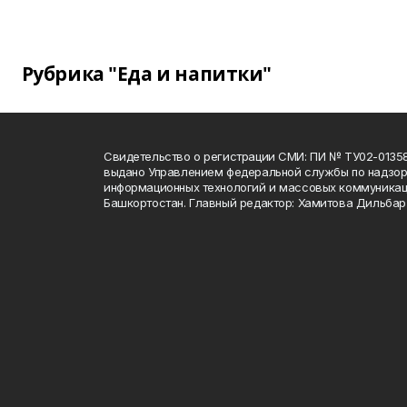
Рубрика "Еда и напитки"
Свидетельство о регистрации СМИ: ПИ № ТУ02-01358 о
выдано Управлением федеральной службы по надзору
информационных технологий и массовых коммуникац
Башкортостан. Главный редактор: Хамитова Дильба