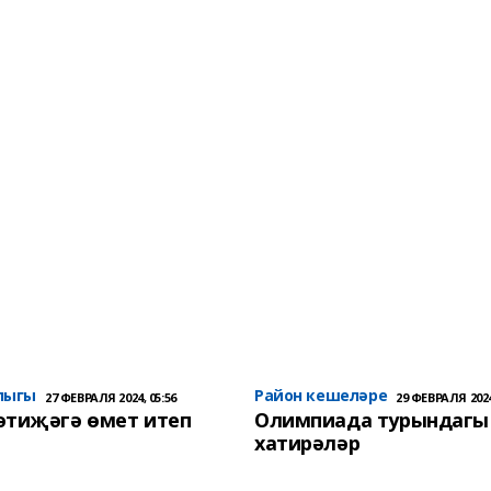
лыгы
Район кешеләре
27 ФЕВРАЛЯ 2024, 05:56
29 ФЕВРАЛЯ 2024
әтиҗәгә өмет итеп
Олимпиада турындагы
хатирәләр