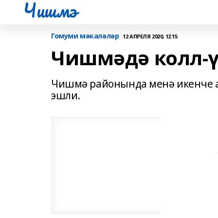
Чишмэ
Гомуми мәкаләләр
12 АПРЕЛЯ 2020, 12:15
Чишмәдә колл-
Чишмә районында менә икенче а
эшли.