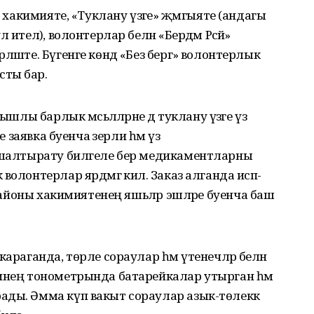
н хакимияте, «Туклану үзәге» җәмгыяте (андагы
ителә), волонтерлар белән «Бердәм Рәсәй»
әште. Бүгенге көндә «Без бергә» волонтерлык
сты бар.
ышлы барлык мәсьәләләрне дә туклану үзәге үз
е заявка буенча әзерли һәм үз
р шалтырату билгеле бер медикаментларны
олонтерлар ярдәмгә килә. Заказ алганда исәп-
ә районы хакимиятенең яшьләр эшләре буенча баш
араганда, төрле сораулар һәм үтенечләр белән
бинең тонометрында батарейкалар утырган һәм
ады. Әмма күп вакыт сораулар азык-төлеккә