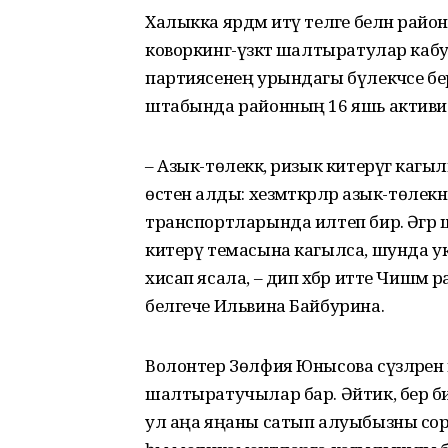
Халыкка ярдәм итү теләге белән райо
коворкинг-үзәктә шалтыратулар кабул 
партиясенең урындагы бүлекчәсе берл
штабында районның 16 яшь активи
– Азык-төлеккә, ризык китерүгә кагыл
өстенә алды: хезмәткәрләр азык-төлекн
транспортларында илтеп бирә. Әгә
китерү темасына кагылса, шунда ук в
хисап ясала, – дип хәбәр итте Чишм
белгече Ильвина Байбурина.
Волонтер Зөлфия Юнысова сүзләренә к
шалтыратучылар бар. Әйтик, бер ә
ул аңа яңаны сатып алуыбызны сор