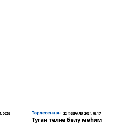
Төрлесеннән
, 07:55
22 ФЕВРАЛЯ 2024, 05:17
Туган телне белү мөһим