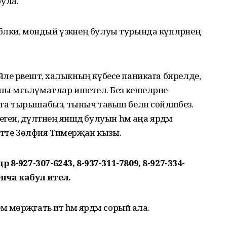
ула.
е, бәлки, мондый үзәкнең булуы турында күпләрнең
 бәйле рәвештә, халыкның күбесе паникага бирелде,
лы мәгълүматлар ишетелә. Без кешеләрне
 тырышабыз, тыныч тавыш белән сөйләшәбез.
н, дәүләтнең янәшәдә булуын һәм аңа ярдәм
әп үтте Зөлфия Тимерҗан кызы.
8-927-307-6243, 8-937-311-7809, 8-927-334-
ча кабул ителә.
 мөрәҗәгать итә һәм ярдәм сорый ала.