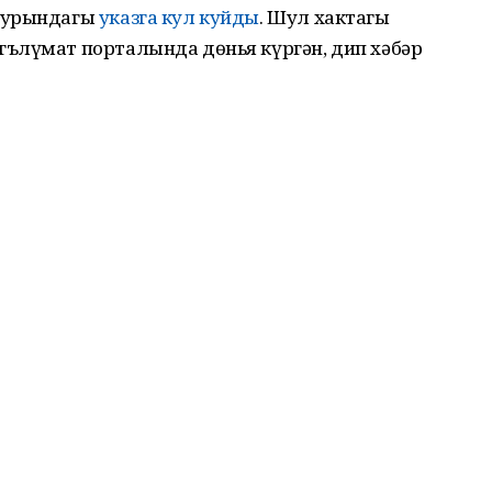
 турындагы
указга кул куйды
. Шул хактагы
ълүмат порталында дөнья күргән, дип хәбәр