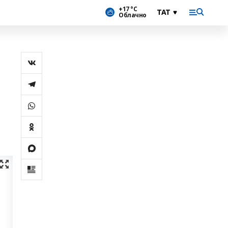
+17 °С
Облачно