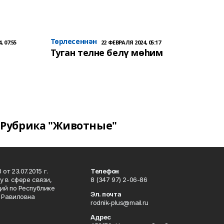
Төрлесеннән
, 07:55
22 ФЕВРАЛЯ 2024, 05:17
Туган телне белү мөһим
Рубрика "Животные"
т 23.07.2015 г.
Телефон
 в сфере связи,
8 (347 97) 2-06-86
ий по Республике
Эл. почта
р Равиловна
rodnik-plus@mail.ru
Адрес