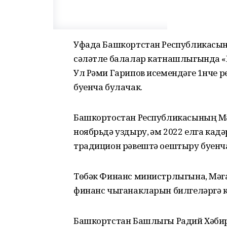
Уфада Башкортстан Республикасынн
сәләтле балалар катнашлыгында «Г
Ул Рәми Гарипов исемендәге 1нче 
буенча булачак.
Башкортостан Республикасының Мә
ноябрьдә уздыру, һәм 2022 елга кад
традицион рәвештә оештыру буенча
Төбәк Финанс министрлыгына, Мәга
финанс чыганакларын билгеләргә 
Башкортстан Башлыгы Радий Хәби