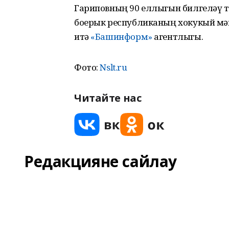
Гариповның 90 еллыгын билгеләү
боерык республиканың хокукый мәг
итә
«Башинформ»
агентлыгы.
Фото:
Nslt.ru
Читайте нас
Редакцияне сайлау