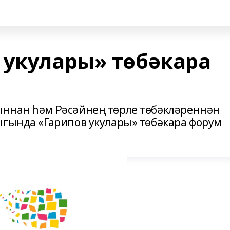
 укулары» төбәкара
ыннан һәм Рәсәйнең төрле төбәкләреннән
ыгында «Гарипов укулары» төбәкара форум