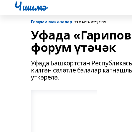
Чишмэ
Гомуми мәкаләләр
23 МАРТА 2020, 15:28
Уфада «Гарипов
форум үтәчәк
Уфада Башкортстан Республикас
килгән сәләтле балалар катнашл
уткәрелә.