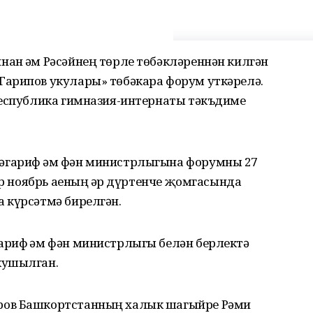
ан һәм Рәсәйнең төрле төбәкләреннән килгән
арипов укулары» төбәкара форум уткәрелә.
республика гимназия-интернаты тәкъдиме
гариф һәм фән министрлыгына форумны 27
әр ноябрь аеның һәр дүртенче җомгасында
 күрсәтмә бирелгән.
риф һәм фән министрлыгы белән берлектә
кушылган.
ров Башкортстанның халык шагыйре Рәми