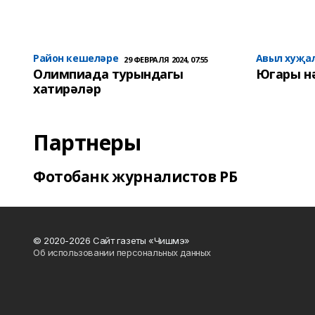
Район кешеләре
Авыл хуҗа
29 ФЕВРАЛЯ 2024, 07:55
Олимпиада турындагы
Югары н
хатирәләр
Партнеры
Фотобанк журналистов РБ
© 2020-2026 Сайт газеты «Чишмэ»
Об использовании персональных данных