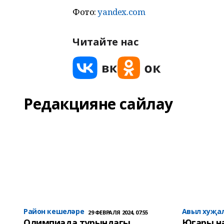
Фото:
yandex.com
Читайте нас
Редакцияне сайлау
Район кешеләре
Авыл хуҗа
29 ФЕВРАЛЯ 2024, 07:55
Олимпиада турындагы
Югары н