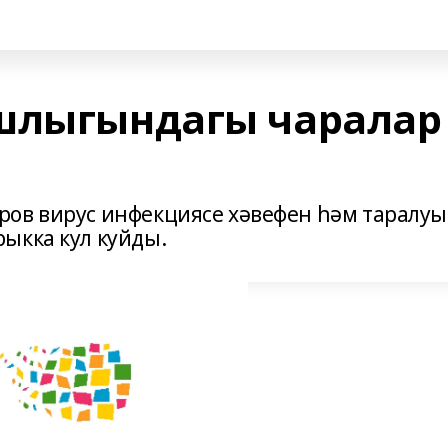
ашлыгындагы чаралар
ров вирус инфекциясе хәвефен һәм таралу
ыкка кул куйды.