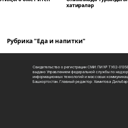
хатирәләр
Рубрика "Еда и напитки"
Свидетельство о регистрации СМИ: ПИ № ТУ02-01358 о
выдано Управлением федеральной службы по надзору
информационных технологий и массовых коммуникац
Башкортостан. Главный редактор: Хамитова Дильба