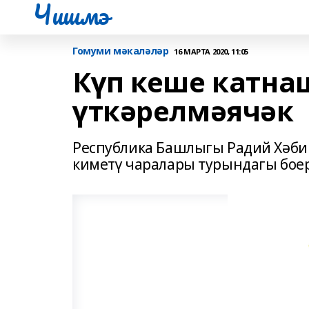
Чишмэ
Гомуми мәкаләләр
16 МАРТА 2020, 11:05
Күп кеше катн
үткәрелмәячәк
Республика Башлыгы Радий Хәби
киметү чаралары турындагы боер