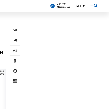
+21 °С
Облачно
ын