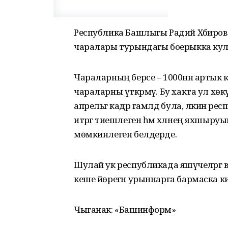
Республика Башлыгы Радий Хәбиров 
чаралары турындагы боерыкка кул
Чараларның берсе – 1000нән артык к
чараларны үткәрмәү. Бу хакта ул хөкүм
апрельгә кадәр гамәлдә була, ләкин 
итәргә тиешлеген һәм хәлнең яхшыр
мөмкинлеген белдерде.
Шулай ук республикада яшәүчеләргә вирус
кеше йөрегән урыннарга бармаска киң
Чыганак: «Башинформ»