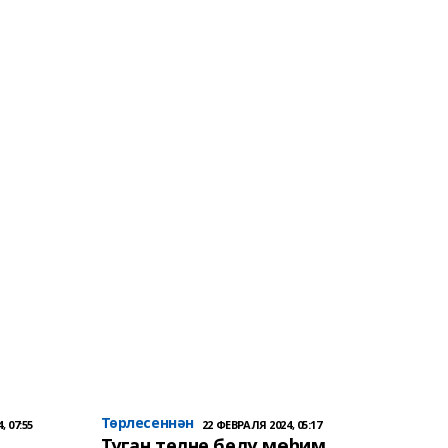
Төрлесеннән
, 07:55
22 ФЕВРАЛЯ 2024, 05:17
Туган телне белү мөһим