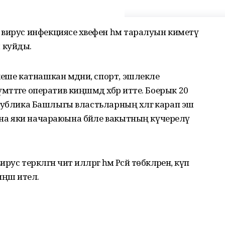
вирус инфекциясе хәвефен һәм таралуын киметү
 куйды.
еше катнашкан мәдәни, спорт, эшлекле
әттәге оператив киңәшмәдә хәбәр итте. Боерык 20
республика Башлыгы властьларның хәлгә карап эш
уына яки начараюына бәйле вакытның күчерелү
 теркәлгән чит илләргә һәм Рәсәй төбәкләренә, күп
әш ителә.