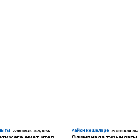
лыгы
Район кешеләре
27 ФЕВРАЛЯ 2024, 05:56
29 ФЕВРАЛЯ 2024
әтиҗәгә өмет итеп
Олимпиада турындагы