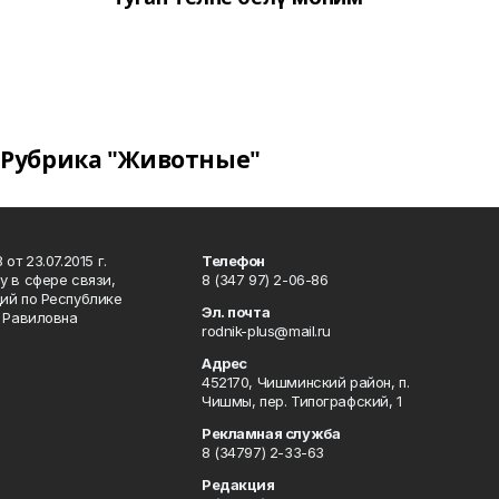
Рубрика "Животные"
т 23.07.2015 г.
Телефон
 в сфере связи,
8 (347 97) 2-06-86
ий по Республике
Эл. почта
р Равиловна
rodnik-plus@mail.ru
Адрес
452170, Чишминский район, п.
Чишмы, пер. Типографский, 1
Рекламная служба
8 (34797) 2-33-63
Редакция