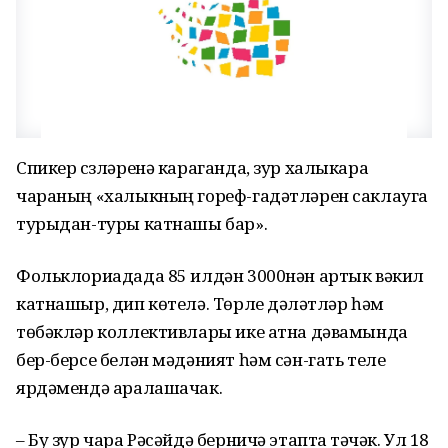
Спикер сүзләренә караганда, зур халыкара
чараның «халыкның гореф-гадәтләрен саклауга
турыдан-туры катнашы бар».
Фольклориадада 85 илдән 3000нән артык вәкил
катнашыр, дип көтелә. Төрле дәүләтләр һәм
төбәкләр коллективлары ике атна дәвамында
бер-берсе белән мәдәният һәм сән-гать теле
ярдәмендә аралашачак.
– Бу зур чара Рәсәйдә берничә этапта үтәчәк. Ул 18