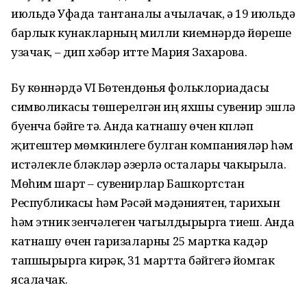
июльдә Уфада тантаналы ачылачак, ә 19 июльдә
барлык кунакларның милли киемнәрдә йөреше
узачак, – дип хәбәр итте Мария Захарова.
Бу көннәрдә VI Бөтендөнья фольклориадасы
символикасы төшерелгән иң яхшы сувенир эшләү
буенча бәйге үтә. Анда катнашу өчен күпләп
җитештерү мөмкинлеге булган компанияләр һәм
истәлекле бүләкләр әзерләү осталары чакырыла.
Мөһим шарт – сувенирлар Башкортстан
Республикасы һәм Рәсәй мәдәниятен, тарихын
һәм этник үзенчәлеген чагылдырырга тиеш. Анда
катнашу өчен гаризаларны 25 мартка кадәр
тапшырырга кирәк, 31 мартта бәйгегә йомгак
ясалачак.