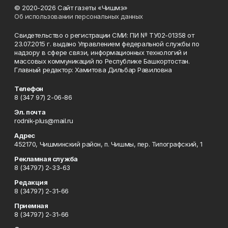
© 2020-2026 Сайт газеты «Чишмэ»
Об использовании персональных данных
Свидетельство о регистрации СМИ: ПИ № ТУ02-01358 от
23.07.2015 г. выдано Управлением федеральной службы по
надзору в сфере связи, информационных технологий и
массовых коммуникаций по Республике Башкортостан.
Главный редактор: Хамитова Дильбар Равиловна
Телефон
8 (347 97) 2-06-86
Эл. почта
rodnik-plus@mail.ru
Адрес
452170, Чишминский район, п. Чишмы, пер. Типографский, 1
Рекламная служба
8 (34797) 2-33-63
Редакция
8 (34797) 2-31-66
Приемная
8 (34797) 2-31-66