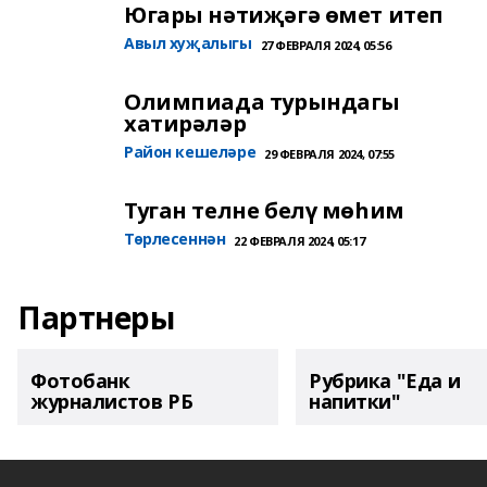
Югары нәтиҗәгә өмет итеп
Авыл хуҗалыгы
27 ФЕВРАЛЯ 2024, 05:56
Олимпиада турындагы
хатирәләр
Район кешеләре
29 ФЕВРАЛЯ 2024, 07:55
Туган телне белү мөһим
Төрлесеннән
22 ФЕВРАЛЯ 2024, 05:17
Партнеры
Фотобанк
Рубрика "Еда и
журналистов РБ
напитки"