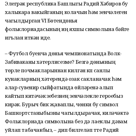
Элегрәк республика Башлыгы Радий Хәбиров бу
халыкара вакыйганың колачын һәм үзенчәлеген
чагылдырган VI Бөтендөнья
фольклориадасының иң яхшы символына бәйге
игълан иткән иде.
– Футбол буенча дөнья чемпионатында Волк-
Забиваканы хәтерлисезме? Безгә дөньяның
төрле почмакларыннан килгән күп санлы
кунакларның хәтерендә озак сакланачак һәм
алар сувенир сыйфатында өйләренә алып
кайтып китәчәк үзебезнең үзенчәлекле героебыз
кирәк. Бурыч бик җаваплы, чөнки бу символ
Башкортстаныбызны чагылдырачак, киләчәктә
Фольклориада символына без дә лаеклы дәвам
уйлап табачакбыз, – дип билгеләп үтте Радий