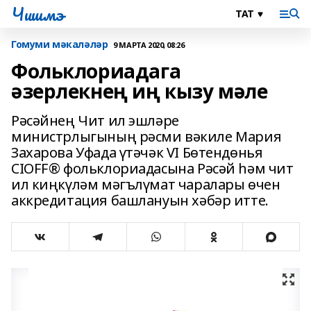
Чишмэ
Гомуми мәкаләләр
9 МАРТА 2020, 08:26
Фольклориадага
әзерлекнең иң кызу мәле
Рәсәйнең Чит ил эшләре
министрлыгының рәсми вәкиле Мария
Захарова Уфада үтәчәк VI Бөтендөнья
CIOFF® фольклориадасына Рәсәй һәм чит
ил киңкүләм мәгълүмат чаралары өчен
аккредитация башлануын хәбәр итте.