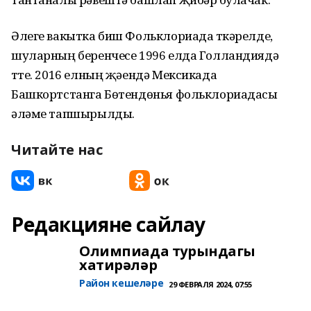
Әлеге вакытка биш Фольклориада үткәрелде,
шуларның беренчесе 1996 елда Голландиядә
үтте. 2016 елның җәендә Мексикада
Башкортстанга Бөтендөнья фольклориадасы
әләме тапшырылды.
Читайте нас
Редакцияне сайлау
Олимпиада турындагы
хатирәләр
Район кешеләре
29 ФЕВРАЛЯ 2024, 07:55