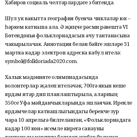
Хәбиров социаль челтәрләрдәге үз битендә.
Шул ук вакытта география буенча чикләүләр юк –
һәркем катнаша ала. Ә җиңүче рәсми рәвештә VI
Бөтендөнья фольклориадасын ачу тантанасына
чакырылачак. Аннотация белән бәйге эшләре 31
мартка кадәр электрон адреска кабул ителә:
symbol@folkloriada2020.com.
Халык мәдәнияте олимпиадасында
волонтерлар җәлеп ителәчәк, 700гә якын кеше
ярдәм итәр дип планлаштырыла, аларның
350се Уфа мәйданчыкларында эшләячәк. Ирекле
ярдәмчеләр катнашлыгындагы беренче зур
чара 10 апрельгә билгеләнгән, «Фольклориадага
кадәр 100 көн» исемле кирегә санауны
тантаналы рәвештә башлап җибәрү булачак.