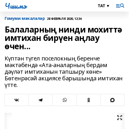
Чишмэ
Гомуми мәкаләләр
28 ФЕВРАЛЯ 2020, 12:34
Балаларның нинди мохиттә
имтихан бирүен аңлау
өчен...
Күптән түгел поселокның беренче
мәктәбендә «Ата-аналарның бердәм
дәүләт имтиханын тапшыру көне»
Бөтенрәсәй акциясе барышында имтихан
үтте.