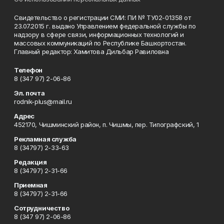
Свидетельство о регистрации СМИ: ПИ № ТУ02-01358 от
23.07.2015 г. выдано Управлением федеральной службы по
надзору в сфере связи, информационных технологий и
массовых коммуникаций по Республике Башкортостан.
Главный редактор: Хамитова Дильбар Равиловна
Телефон
8 (347 97) 2-06-86
Эл. почта
rodnik-plus@mail.ru
Адрес
452170, Чишминский район, п. Чишмы, пер. Типографский, 1
Рекламная служба
8 (34797) 2-33-63
Редакция
8 (34797) 2-31-66
Приемная
8 (34797) 2-31-66
Сотрудничество
8 (347 97) 2-06-86