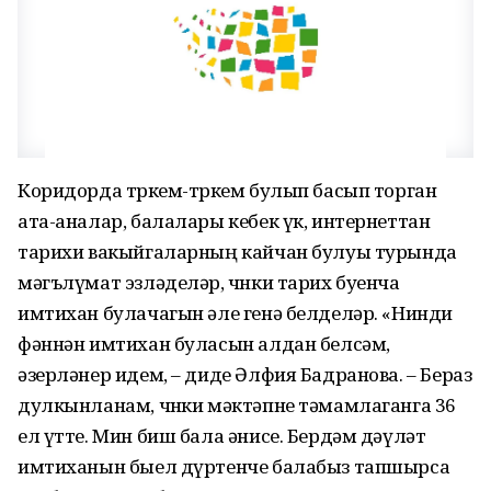
Коридорда төркем-төркем булып басып торган
ата-аналар, балалары кебек үк, интернеттан
тарихи вакыйгаларның кайчан булуы турында
мәгълүмат эзләделәр, чөнки тарих буенча
имтихан булачагын әле генә белделәр. «Нинди
фәннән имтихан буласын алдан белсәм,
әзерләнер идем, – диде Әлфия Бадранова. – Бераз
дулкынланам, чөнки мәктәпне тәмамлаганга 36
ел үтте. Мин биш бала әнисе. Бердәм дәүләт
имтиханын быел дүртенче балабыз тапшырса