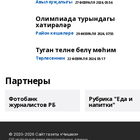
Авыл хуҗалыгы
27 ФЕВРАЛЯ 2024, 05:56
Олимпиада турындагы
хатирәләр
Район кешеләре
29 ФЕВРАЛЯ 2024, 07:55
Туган телне белү мөһим
Төрлесеннән
22 ФЕВРАЛЯ 2024, 05:17
Партнеры
Фотобанк
Рубрика "Еда и
журналистов РБ
напитки"
© 2020-2026 Сайт газеты «Чишмэ»
Об использовании персональных данных