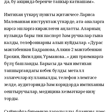
да, бу акциядә беренче тапкыр катнашам».
Имтихан үткәрү пункты җитәкчесе Лариса
Малеванная инструктаж үткәрде, ата-аналарга
нәрсә эшләргә кирәклеген аңлатты. Аларның
кулында бары тик паспорт һәм ручкалар гына
калды, телефоннарны алып куйдылар. «Дурас
мәктәбеннән Бадранова, Алкин-2 мәктәбеннән
Ерохин, Явгилдин, Урманова...» дип төркемнәргә
бүлү башланды. Барысы да чын имтихан
тапшыргандагы кебек булды: металл
эзләгечләр кулланылды, телефон элемтәсе
өзелде, аудиториядә һәм коридорда имтиханны
оештыручылар, медицина хезмәткәре кизү
торды.
Сыйныфта биремнәр таратылды, бланкны дөрес