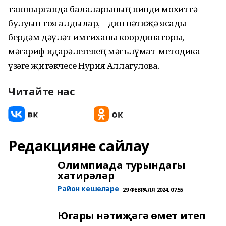
тапшырганда балаларының нинди мохиттә
булуын тоя алдылар, – дип нәтиҗә ясады
бердәм дәүләт имтиханы координаторы,
мәгариф идарәлегенең мәгълүмат-методика
үзәге җитәкчесе Нурия Аллагулова.
Читайте нас
Редакцияне сайлау
Олимпиада турындагы
хатирәләр
Район кешеләре
29 ФЕВРАЛЯ 2024, 07:55
Югары нәтиҗәгә өмет итеп