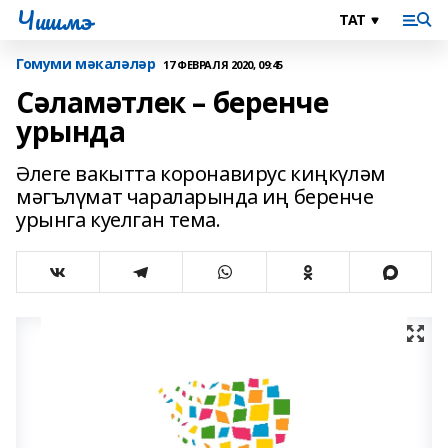
Чишмэ
Гомуми мәкаләләр
17 ФЕВРАЛЯ 2020, 09:45
Сәламәтлек – беренче
урында
Әлеге вакытта коронавирус киңкүләм
мәгълүмат чараларында иң беренче
урынга куелган тема.