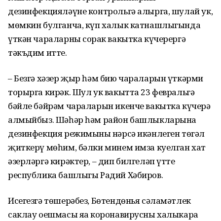
дезинфекцияләүне контрольгә алырга, шулай ук,
мөмкин булганча, күп халык катнашлыгында
үткән чараларны соңрак вакытка күчерергә
тәкъдим итте.
– Безгә хәзер җыр һәм бию чараларын үткәрми
торырга кирәк. Шул ук вакытта 23 февральгә
бәйле бәйрәм чараларын икенче вакытка күчерә
алмыйбыз. Шәһәр һәм район башлыкларына
дезинфекция режимының нәрсә икәнлеген төгәл
җиткерү мөһим, бәлки минем имза куелган хат
әзерләргә кирәктер, – дип билгеләп үтте
республика башлыгы Радий Хәбиров.
Исегезгә төшерәбез, Бөтендөнья сәламәтлек
саклау оешмасы яңа коронавирусны халыкара