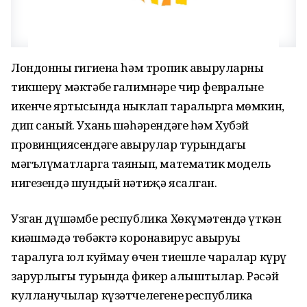
Лондонның гигиена һәм тропик авыруларны
тикшерү мәктәбе галимнәре чир февральнең
икенче яртысында ныклап таралырга мөмкин,
дип саный. Ухань шәһәрендәге һәм Хубэй
провинциясендәге авырулар турындагы
мәгълүматларга таянып, математик модель
нигезендә шундый нәтиҗә ясалган.
Узган дүшәмбе республика Хөкүмәтендә үткән
киңәшмәдә төбәктә коронавирус авыруы
таралуга юл куймау өчен тиешле чаралар күрү
зарурлыгы турында фикер алыштылар. Рәсәй
кулланучылар күзәтчелегенең республика