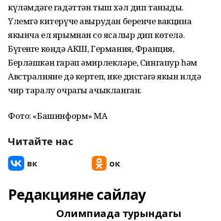
күләмдәге гадәттән тыш хәл дип таныды.
Үлемгә китерүче авырудан беренче вакцина
якынча ел ярымнан соң ясалыр дип көтелә.
Бүгенге көндә АКШ, Германия, Франция,
Берләшкән гарәп әмирлекләре, Сингапур һәм
Австралияне дә кертеп, ике дистәгә якын илдә
чир таралу очрагы ачыкланган.
Фото: «Башинформ» МА
Читайте нас
Редакцияне сайлау
Олимпиада турындагы