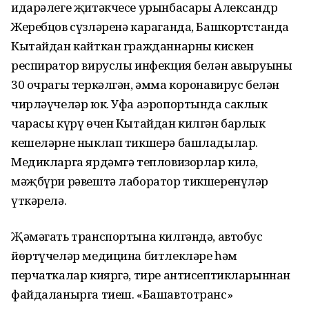
идарәлеге җитәкчесе урынбасары Александр
Жеребцов сүзләренә караганда, Башкортстанда
Кытайдан кайткан гражданнарның кискен
респиратор вируслы инфекция белән авыруының
30 очрагы теркәлгән, әмма коронавирус белән
чирләүчеләр юк. Уфа аэропортында саклык
чарасы күрү өчен Кытайдан килгән барлык
кешеләрне ныклап тикшерә башладылар.
Медикларга ярдәмгә тепловизорлар килә,
мәҗбүри рәвештә лаборатор тикшеренүләр
үткәрелә.
Җәмәгать транспортына килгәндә, автобус
йөртүчеләр медицина битлекләре һәм
перчаткалар кияргә, тире антисептикларыннан
файдаланырга тиеш. «Башавтотранс»