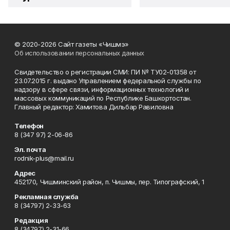
© 2020-2026 Сайт газеты «Чишмэ»
Об использовании персональных данных
Свидетельство о регистрации СМИ: ПИ № ТУ02-01358 от
23.07.2015 г. выдано Управлением федеральной службы по
надзору в сфере связи, информационных технологий и
массовых коммуникаций по Республике Башкортостан.
Главный редактор: Хамитова Дильбар Равиловна
Телефон
8 (347 97) 2-06-86
Эл. почта
rodnik-plus@mail.ru
Адрес
452170, Чишминский район, п. Чишмы, пер. Типографский, 1
Рекламная служба
8 (34797) 2-33-63
Редакция
8 (34797) 2-31-66