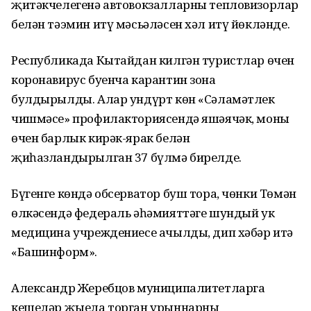
җитәкчелегенә автовокзалларны тепловизорлар
белән тәэмин итү мәсьәләсен хәл итү йөкләнде.
Республикада Кытайдан килгән туристлар өчен
коронавирус буенча карантин зона
булдырылды. Алар ундүрт көн «Сәламәтлек
чишмәсе» профилакториясендә яшәячәк, моның
өчен барлык кирәк-ярак белән
җиһазландырылган 37 бүлмә бирелде.
Бүгенге көндә обсерватор буш тора, чөнки Төмән
өлкәсендә федераль әһәмияттәге шундый ук
медицина учреждениесе ачылды, дип хәбәр итә
«Башинформ».
Александр Жеребцов муниципалитетларга
кешеләр җыела торган урыннарны