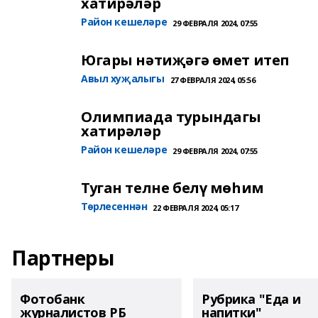
хатирәләр
Район кешеләре
29 ФЕВРАЛЯ 2024, 07:55
Югары нәтиҗәгә өмет итеп
Авыл хуҗалыгы
27 ФЕВРАЛЯ 2024, 05:56
Олимпиада турындагы
хатирәләр
Район кешеләре
29 ФЕВРАЛЯ 2024, 07:55
Туган телне белү мөһим
Төрлесеннән
22 ФЕВРАЛЯ 2024, 05:17
Партнеры
Фотобанк
Рубрика "Еда и
журналистов РБ
напитки"