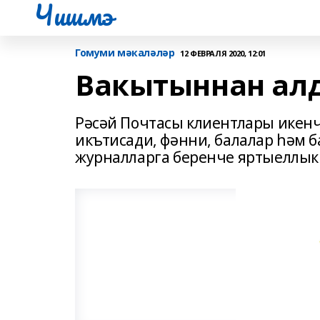
Чишмэ
Гомуми мәкаләләр
12 ФЕВРАЛЯ 2020, 12:01
Вакытыннан алд
Рәсәй Почтасы клиентлары икенче
икътисади, фәнни, балалар һәм 
журналларга беренче яртыеллык 