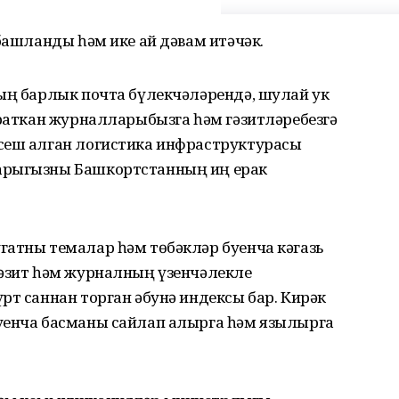
 башланды һәм ике ай дәвам итәчәк.
ның барлык почта бүлекчәләрендә, шулай ук
яраткан журналларыбызга һәм гәзитләребезгә
сеш алган логистика инфраструктурасы
арыгызны Башкортстанның иң ерак
гатны темалар һәм төбәкләр буенча кәгазь
гәзит һәм журналның үзенчәлекле
рт саннан торган әбунә индексы бар. Кирәк
уенча басманы сайлап алырга һәм язылырга