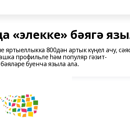
а «элекке» бәягә яз
 яртыеллыкка 800дән артык күңел ачу, сәя
башка профильле һәм популяр гәзит-
бәяләре буенча языла ала.