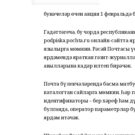
Әбунәчеләр өчен акция 1 февральдә
Гадәттәгечә, бу чорда республика
podpiska.pochta.ru онлайн-сайтта 
язылырга мөмкин. Рәсәй Почтасы ү
ярдәмендә яраткан гәзит-журналл
авылларына кадәр илтеп бирәчәк.
Почта бүлекчәләрендә басма матбу
каталогтан сайларга мөмкин. Һәр 
идентификаторы – бер хәреф һәм дү
булганда, оператор параметрлар б
ярдәм итәчәк.