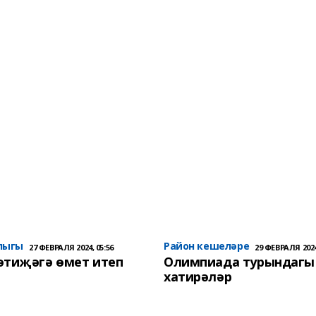
лыгы
Район кешеләре
27 ФЕВРАЛЯ 2024, 05:56
29 ФЕВРАЛЯ 2024
әтиҗәгә өмет итеп
Олимпиада турындагы
хатирәләр