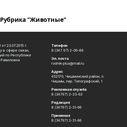
Рубрика "Животные"
т 23.07.2015 г.
Телефон
 в сфере связи,
8 (347 97) 2-06-86
ий по Республике
Эл. почта
р Равиловна
rodnik-plus@mail.ru
Адрес
452170, Чишминский район, п.
Чишмы, пер. Типографский, 1
Рекламная служба
8 (34797) 2-33-63
Редакция
8 (34797) 2-31-66
Приемная
8 (34797) 2-31-66