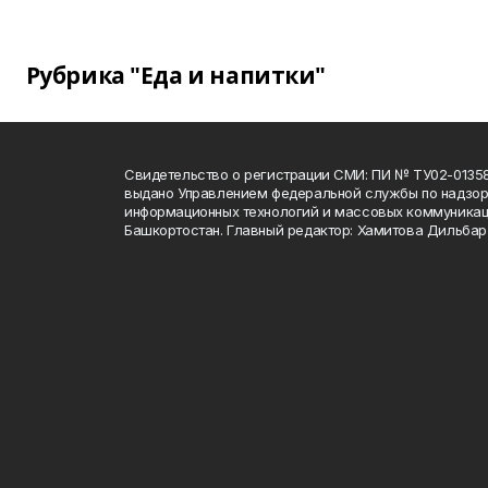
Рубрика "Еда и напитки"
Свидетельство о регистрации СМИ: ПИ № ТУ02-01358 о
выдано Управлением федеральной службы по надзору
информационных технологий и массовых коммуникац
Башкортостан. Главный редактор: Хамитова Дильба