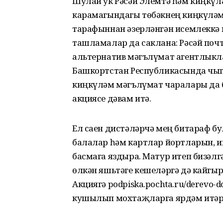
Шулай ук Рәсәй Элемтә һәм киңк
карамагындагы төбәкнең киңкүләм
тарафыннан әзерләнгән исемлеккә 
ташламалар да саклана: Рәсәй поч
альтернатив мәгълүмат агентлыкл
Башкортстан Республикасында чыг
киңкүләм мәгълүмат чаралары да б
акциясе дәвам итә.
Ел саен дистәләрчә мең битараф б
балалар һәм картлар йортларын, 
басмага яздыра. Матур итеп бизәлг
өлкән яшьтәге кешеләргә дә кайгы
Акциягә podpiska.pochta.ru/derevo-
кушылып мохтаҗларга ярдәм итәр