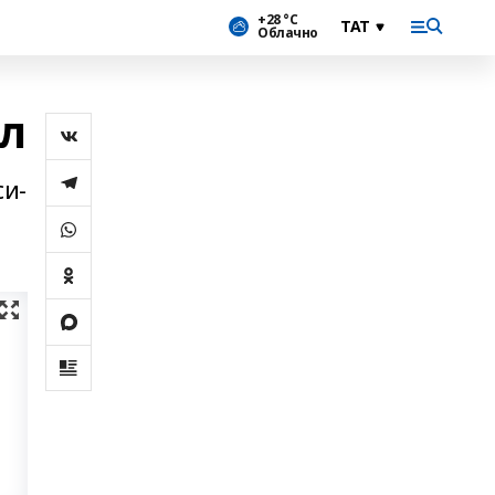
+28 °С
Облачно
ыл
си-