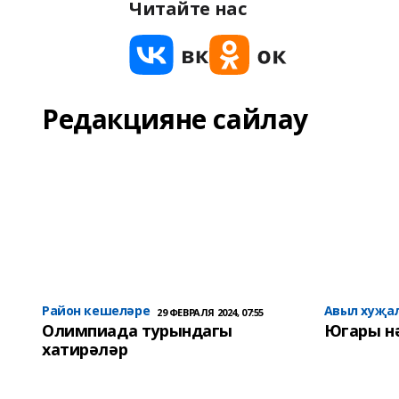
Читайте нас
Редакцияне сайлау
Район кешеләре
Авыл хуҗа
29 ФЕВРАЛЯ 2024, 07:55
Олимпиада турындагы
Югары н
хатирәләр