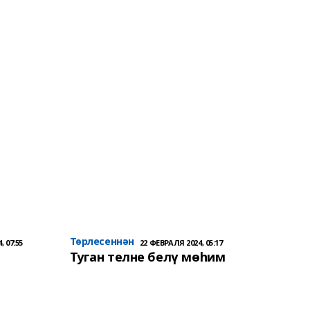
Төрлесеннән
, 07:55
22 ФЕВРАЛЯ 2024, 05:17
Туган телне белү мөһим