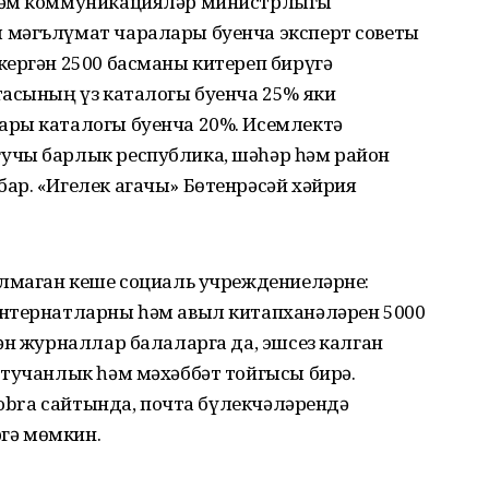
үләм коммуникацияләр министрлыгы
 мәгълүмат чаралары буенча эксперт советы
кергән 2500 басманы китереп бирүгә
тасының үз каталогы буенча 25% яки
ары каталогы буенча 20%. Исемлектә
учы барлык республика, шәһәр һәм район
ар. «Игелек агачы» Бөтенрәсәй хәйрия
улмаган кеше социаль учреждениеләрне:
интернатларны һәм авыл китапханәләрен 5000
ән журналлар балаларга да, эшсез калган
ртучанлык һәм мәхәббәт тойгысы бирә.
dobra сайтында, почта бүлекчәләрендә
гә мөмкин.