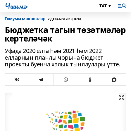
Чишмэ
Гомуми мәкаләләр
2 ДЕКАБРЯ 2019, 06:41
Бюджетка тагын төзәтмәләр
кертеләчәк
Уфада 2020 елга һәм 2021 һәм 2022
елларның планлы чорына бюджет
проекты буенча халык тыңлаулары үтте.