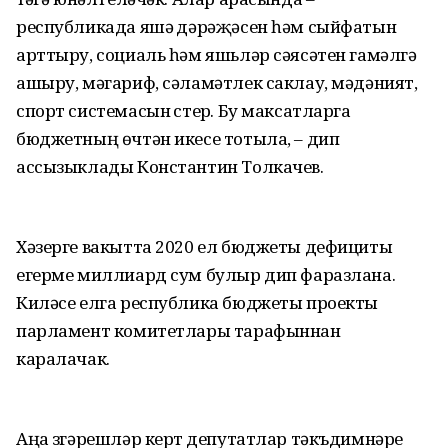
республикада яшәү дәрәҗәсен һәм сыйфатын
арттыру, социаль һәм яшьләр сәясәтен гамәлгә
ашыру, мәгариф, сәламәтлек саклау, мәдәният,
спорт системасын үстерү. Бу максатларга
бюджетның өчтән икесе тотыла, – дип
ассызыклады Константин Толкачев.
Хәзерге вакытта 2020 ел бюджеты дефициты
егерме миллиард сум булыр дип фаразлана.
Киләсе елга республика бюджеты проекты
парламент комитетлары тарафыннан
каралачак.
Аңа үзгәрешләр кертү депутатлар тәкъдимнәре