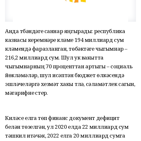
Анда түбәндәге саннар яңгырады: республика
казнасы керемнәре күләме 194 миллиард сум
күләмендә фаразланган, төбәктәге чыгымнар –
216,2 миллиард сум. Шул ук вакытта
чыгымнарның 70 проценттан артыгы – социаль
йөкләмәләр, шул исәптән бюджет өлкәсендә
эшләүчеләргә хезмәт хакы түләү, сәламәтлек сагын,
мәгарифне үстерү.
Киләсе елга төп финанс документ дефицит
белән төзелгән, ул 2020 елда 22 миллиард сум
тәшкил итәчәк, 2022 елга 20 миллиард сумга