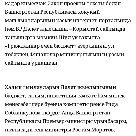
кадәр кимеячәк. Закон проекты тексты белән
Башкортстан Республикасы хокукый
мәгълүматларының рәсми интернет-порталында
һәм БР Дәүләт җыелышы – Корылтай сайтында
танышырга мөмкин. Шул ук вакытта
«Гражданнар өчен бюджет» әзерләнгән, ул
төбәкнең Финанслар министрлыгының рәсми
сайтында урнашкан.
Халык тыңлауларын Дәүләт җыелышының
бюджет, салым, инвестиция сәясәте һәм милек
мөнәсәбәтләре буенча комитеты рәисе Рида
Собханкулова үткәрде. Анда Башкортстан
Республикасы Премьер-министры урынбасары,
икътисади үсеш министры Рөстәм Моратов,