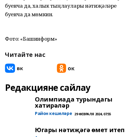
буенча да, халык тыңлаулары нәтиҗәләре
буенча да мөмкин.
Фото: «Башинформ»
Читайте нас
Редакцияне сайлау
Олимпиада турындагы
хатирәләр
Район кешеләре
29 ФЕВРАЛЯ 2024, 07:55
Югары нәтиҗәгә өмет итеп