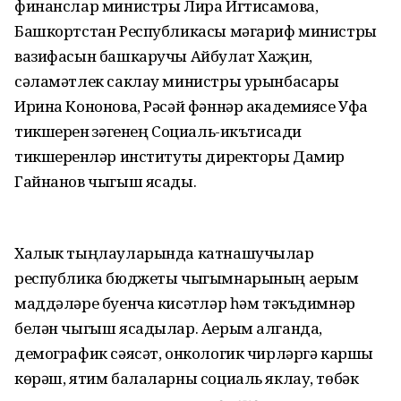
финанслар министры Лира Игтисамова,
Башкортстан Республикасы мәгариф министры
вазифасын башкаручы Айбулат Хаҗин,
сәламәтлек саклау министры урынбасары
Ирина Кононова, Рәсәй фәннәр академиясе Уфа
тикшеренү үзәгенең Социаль-икътисади
тикшеренүләр институты директоры Дамир
Гайнанов чыгыш ясады.
Халык тыңлауларында катнашучылар
республика бюджеты чыгымнарының аерым
маддәләре буенча кисәтүләр һәм тәкъдимнәр
белән чыгыш ясадылар. Аерым алганда,
демографик сәясәт, онкологик чирләргә каршы
көрәш, ятим балаларны социаль яклау, төбәк