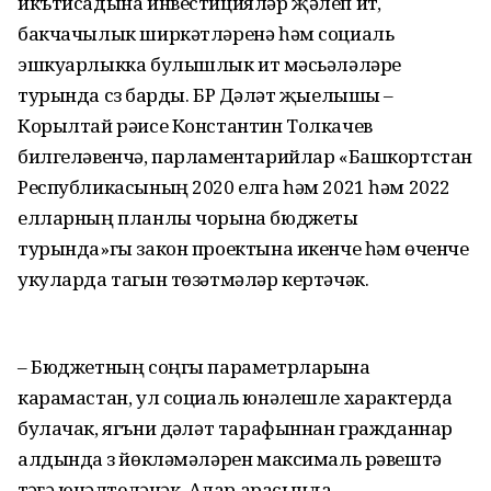
икътисадына инвестицияләр җәлеп итү,
бакчачылык ширкәтләренә һәм социаль
эшкуарлыкка булышлык итү мәсьәләләре
турында сүз барды. БР Дәүләт җыелышы –
Корылтай рәисе Константин Толкачев
билгеләвенчә, парламентарийлар «Башкортстан
Республикасының 2020 елга һәм 2021 һәм 2022
елларның планлы чорына бюджеты
турында»гы закон проектына икенче һәм өченче
укуларда тагын төзәтмәләр кертәчәк.
– Бюджетның соңгы параметрларына
карамастан, ул социаль юнәлешле характерда
булачак, ягъни дәүләт тарафыннан гражданнар
алдында үз йөкләмәләрен максималь рәвештә
үтәүгә юнәлтеләчәк. Алар арасында –