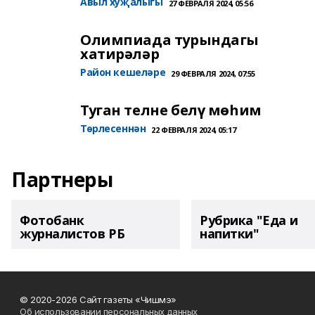
Авыл хуҗалыгы
27 ФЕВРАЛЯ 2024, 05:56
Олимпиада турындагы
хатирәләр
Район кешеләре
29 ФЕВРАЛЯ 2024, 07:55
Туган телне белү мөһим
Төрлесеннән
22 ФЕВРАЛЯ 2024, 05:17
Партнеры
Фотобанк
Рубрика "Еда и
журналистов РБ
напитки"
© 2020-2026 Сайт газеты «Чишмэ»
Об использовании персональных данных