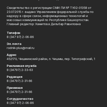
Свидетельство о регистрации СМИ: ПИ № ТУ02-01358 от
23.07.2015 г. выдано Управлением федеральной службы по
надзору в сфере связи, информационных технологий и
массовых коммуникаций по Республике Башкортостан.
Главный редактор: Хамитова Дильбар Равиловна
Телефон
8 (347 97) 2-06-86
Эл. почта
rodnik-plus@mail.ru
Адрес
452170, Чишминский район, п. Чишмы, пер. Типографский, 1
Рекламная служба
8 (34797) 2-33-63
Редакция
8 (34797) 2-31-66
Приемная
8 (34797) 2-31-66
Сотрудничество
8 (347 97) 2-06-86