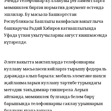
эчендә телефоннар куллануны регламентларга
мөмкинлек биргән норматив документ өстендә
эшлиләр. Бу мәсьәлә Башкортстан
Республикасы Башлыгы вазифасын вакытлыча
башкаручы Радий Хәбиров катнашлыгында
Уфада үткән укытучыларның август киңәшмәсендә
күтәрелде.
Әлеге вакытта мәктәпләрдә телефоннарны
куллану мәсьәләсен көйләргә тырышу федераль
дәрәҗәдә алып барыла: мобиль элемтәнең шәхси
җайланмаларын куллану тәртибе турындагы
методик тәкъдимнәр тикшерелә. Аерып
әйткәндә, мөмкинлек булганда белем бирү
барышында телефоннарны саклау урыннарын
булдыру күздә тотыла.