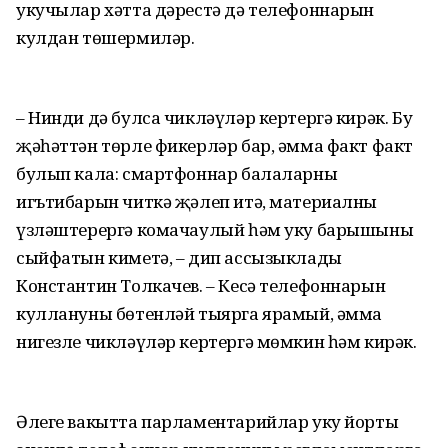
укучылар хәтта дәрестә дә телефоннарын
кулдан төшермиләр.
– Нинди дә булса чикләүләр кертергә кирәк. Бу
җәһәттән төрле фикерләр бар, әмма факт факт
булып кала: смартфоннар балаларның
игътибарын читкә җәлеп итә, материалны
үзләштерергә комачаулый һәм уку барышының
сыйфатын киметә, – дип ассызыклады
Константин Толкачев. – Кесә телефоннарын
куллануны бөтенләй тыярга ярамый, әмма
нигезле чикләүләр кертергә мөмкин һәм кирәк.
Әлеге вакытта парламентарийлар уку йорты