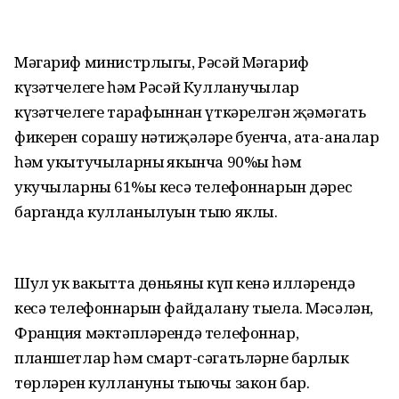
Мәгариф министрлыгы, Рәсәй Мәгариф
күзәтчелеге һәм Рәсәй Кулланучылар
күзәтчелеге тарафыннан үткәрелгән җәмәгать
фикерен сорашу нәтиҗәләре буенча, ата-аналар
һәм укытучыларның якынча 90%ы һәм
укучыларның 61%ы кесә телефоннарын дәрес
барганда кулланылуын тыю яклы.
Шул ук вакытта дөньяның күп кенә илләрендә
кесә телефоннарын файдалану тыела. Мәсәлән,
Франция мәктәпләрендә телефоннар,
планшетлар һәм смарт-сәгатьләрнең барлык
төрләрен куллануны тыючы закон бар.