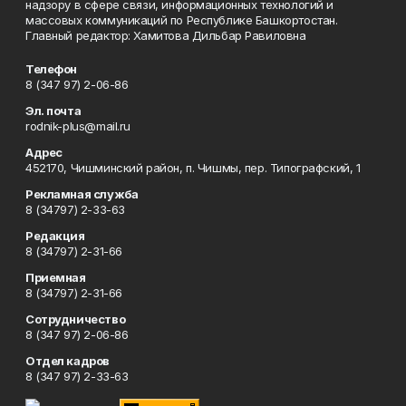
надзору в сфере связи, информационных технологий и
массовых коммуникаций по Республике Башкортостан.
Главный редактор: Хамитова Дильбар Равиловна
Телефон
8 (347 97) 2-06-86
Эл. почта
rodnik-plus@mail.ru
Адрес
452170, Чишминский район, п. Чишмы, пер. Типографский, 1
Рекламная служба
8 (34797) 2-33-63
Редакция
8 (34797) 2-31-66
Приемная
8 (34797) 2-31-66
Сотрудничество
8 (347 97) 2-06-86
Отдел кадров
8 (347 97) 2-33-63