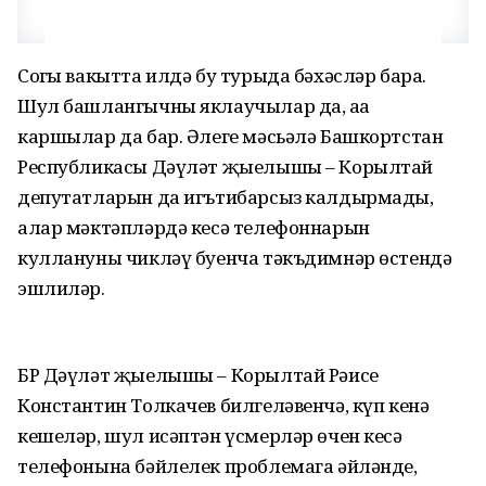
Соңгы вакытта илдә бу турыда бәхәсләр бара.
Шул башлангычны яклаучылар да, аңа
каршылар да бар. Әлеге мәсьәлә Башкортстан
Республикасы Дәүләт җыелышы – Корылтай
депутатларын да игътибарсыз калдырмады,
алар мәктәпләрдә кесә телефоннарын
куллануны чикләү буенча тәкъдимнәр өстендә
эшлиләр.
БР Дәүләт җыелышы – Корылтай Рәисе
Константин Толкачев билгеләвенчә, күп кенә
кешеләр, шул исәптән үсмерләр өчен кесә
телефонына бәйлелек проблемага әйләнде,