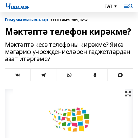
Чишмэ
Гомуми мәкаләләр
3 СЕНТЯБРЯ 2019, 07:57
Мәктәптә телефон кирәкме?
Мәктәптә кесә телефоны кирәкме? Яисә
мәгариф учреждениеләрен гаджетлардан
азат итәргәме?