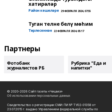
хатирәләр
Район кешеләре
29 ФЕВРАЛЯ 2024, 07:55
Туган телне белү мөһим
Төрлесеннән
22 ФЕВРАЛЯ 2024, 05:17
Партнеры
Фотобанк
Рубрика "Еда и
журналистов РБ
напитки"
© 2020-2026 Сайт газеты «Чишмэ»
Об использовании персональных данных
Свидетельство о регистрации СМИ: ПИ № ТУ02-01358 от
23.07.2015 г. выдано Управлением федеральной службы по