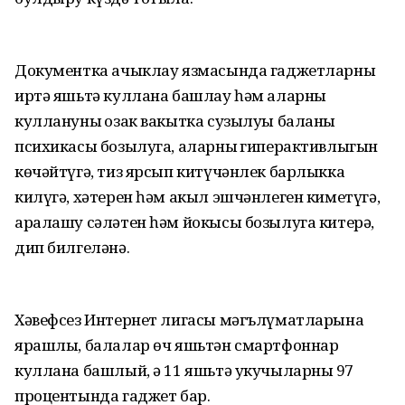
Документка ачыклау язмасында гаджетларны
иртә яшьтә куллана башлау һәм аларны
куллануның озак вакытка сузылуы баланың
психикасы бозылуга, аларның гиперактивлыгын
көчәйтүгә, тиз ярсып китүчәнлек барлыкка
килүгә, хәтерен һәм акыл эшчәнлеген киметүгә,
аралашу сәләтен һәм йокысы бозылуга китерә,
дип билгеләнә.
Хәвефсез Интернет лигасы мәгълүматларына
ярашлы, балалар өч яшьтән смартфоннар
куллана башлый, ә 11 яшьтә укучыларның 97
процентында гаджет бар.