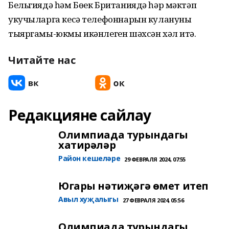
Бельгиядә һәм Бөек Британиядә һәр мәктәп
укучыларга кесә телефоннарын кулануны
тыяргамы-юкмы икәнлеген шәхсән хәл итә.
Читайте нас
Редакцияне сайлау
Олимпиада турындагы
хатирәләр
Район кешеләре
29 ФЕВРАЛЯ 2024, 07:55
Югары нәтиҗәгә өмет итеп
Авыл хуҗалыгы
27 ФЕВРАЛЯ 2024, 05:56
Олимпиада турындагы