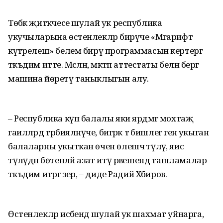
Төбәк җитәкчесе шулай ук республика
укучыларына өстенлекләр бирүче «Мәгарифтә
күтәрелеш» белем бирү программасын кертергә
тәкъдим итте. Мәсәлән, мәктәп аттестаты белән бергә
машина йөретү таныклыгын алу.
– Республика күп балалы яки ярдәмгә мохтаҗ
гаиләләрдә тәрбияләнүче, бигрәк тә бишлегә генә укыган
балаларны укыткан өчен өлешчә түләү, яисә
түләүдән бөтенләй азат итү рәвешендә ташламалар
тәкъдим итәргә әзер, – диде Радий Хәбиров.
Өстенлекләр исәбендә шулай ук шахмат уйнарга,