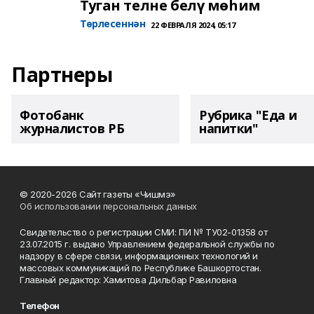
Туган телне белү мөһим
Төрлесеннән
22 ФЕВРАЛЯ 2024, 05:17
Партнеры
Фотобанк
Рубрика "Еда и
журналистов РБ
напитки"
© 2020-2026 Сайт газеты «Чишмэ»
Об использовании персональных данных
Свидетельство о регистрации СМИ: ПИ № ТУ02-01358 от
23.07.2015 г. выдано Управлением федеральной службы по
надзору в сфере связи, информационных технологий и
массовых коммуникаций по Республике Башкортостан.
Главный редактор: Хамитова Дильбар Равиловна
Телефон