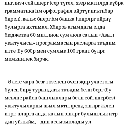
инглизчә сөйләшергә (сер түгел, хәзер мәктәпләрдә күбрәк
грамматика һәм орфография өйрәтүгә игътибар
бирелә), вальс биергә һәм башка һөнәрләргә өйрәнү
булырга ихтимал. Хәбиров агымдагы елда
бюджетка 60 миллион сум акча салып «Авыл
укытучысы» программасын расларга тәкъдим
итте. Бу 600әр мең сумлык 100 грант бүләргә
мөмкинлек бирәчәк.
– Әлеге чара безгә төзелеш өчен җир участогы
бүлеп бирү турындагы тәкъдим белән бергә (бу
мәсьәләне район башлыклары белән сөйләшербез)
укытучыларны авыл мәктәпләрендә эшләргә җәлеп
итәргә, аларга анда калып эшләргә булышлык итәр
дип уйлыйм, – дип ассызыклады ул.