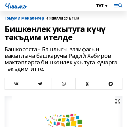
Чишмэ
Гомуми мәкаләләр
4 ФЕВРАЛЯ 2019, 11:49
Бишкөнлек укытуга күчү
тәкъдим ителде
Башкортстан Башлыгы вазифасын
вакытлыча башкаручы Радий Хәбиров
мәктәпләргә бишкөнлек укытуга күчәргә
тәкъдим итте.