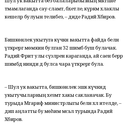
Шул ук вакытта без балаларыбызның мәктәпне
тәмамлаганда сау-сәламәт, бәхетле, күркәм әхлаклы
кешеләр булуын телибез, – диде Радий Хәбиров.
Бишкөнлек укытуга күчкән вакытта файда белән
үткәрергә мөмкин булган 32 шимбә буш булачак.
Радий Фәрит улы сүзләренә караганда, ай саен берәр
шимбәдә нинди дә булса чара үткәрергә була.
– Шул ук вакытта, бишкөнлек эшкә күчкәндә
укытучыларның хезмәт хакы сакланачак. Бу
турыда Мәгариф министрлыгы белән хәл ителде, –
дип аңлатты бу мөһим мәсьәлә турында Радий
Хәбиров.