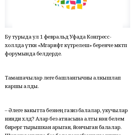
Бу турыда ул 1 февральдә Уфада Конгресс-
холлда үткән «Мәгарифтә күтәрелеш» беренче мәктәп
форумында белдерде.
Тамашачылар әлеге башлангычны алкышлап
каршы алды.
– Әлеге вакытта безнең газиз балалар, укучылар
нинди хәлдә? Алар без атнасына алты көн белем
бирергә тырышкан арыган, йончыган балалар.