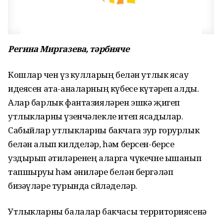
Регина Миргазева, тәрбияче
Кошлар өчен үз кулларың белән утлык ясау
идеясен ата-аналарның күбесе күтәреп алды.
Алар барлык фантазияләрен эшкә җигеп
утлыкларны үзенчәлекле итеп ясадылар.
Сабыйлар утлыкларны бакчага зур горурлык
белән алып килделәр, һәм берсен-берсе
уздырып әтиләренең аларга чүкечне ышанып
тапшыруы һәм әниләре белән бергәләп
бизәүләре турында сөйләделәр.
Утлыкларны балалар бакчасы территориясенә