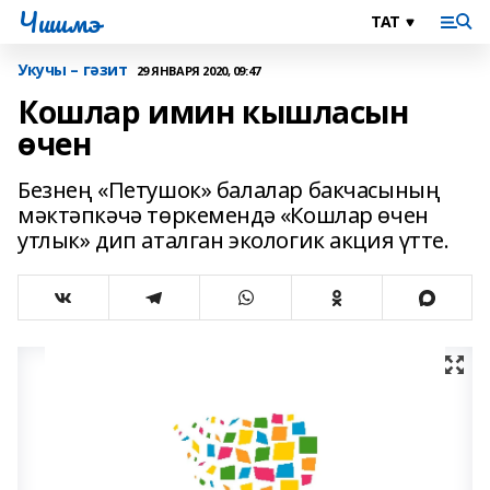
Чишмэ
Укучы – гәзит
29 ЯНВАРЯ 2020, 09:47
Кошлар имин кышласын
өчен
Безнең «Петушок» балалар бакчасының
мәктәпкәчә төркемендә «Кошлар өчен
утлык» дип аталган экологик акция үтте.