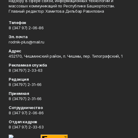
надзору в сфере связи, информационных технологий и
массовых коммуникаций по Республике Башкортостан.
Главный редактор: Хамитова Дильбар Равиловна
Телефон
8 (347 97) 2-06-86
Эл. почта
rodnik-plus@mail.ru
Адрес
452170, Чишминский район, п. Чишмы, пер. Типографский, 1
Рекламная служба
8 (34797) 2-33-63
Редакция
8 (34797) 2-31-66
Приемная
8 (34797) 2-31-66
Сотрудничество
8 (347 97) 2-06-86
Отдел кадров
8 (347 97) 2-33-63