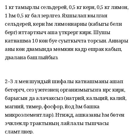
1 кг тамырлы сельдерей, 0,5 кг керән, 0,5 кг лимон,
1 һәм 0,5 кг бал әзерләгез. Яхшылап юылган
сельдерей, керән һәм лимоннарны (кабыгы белән
бергә) иттарткыч аша үткәрергә кирәк. Шушы
катнашма 10 көн буе суыткычта торсын. Аннары
аны көн дәвамында мөмкин кадәр ешрак кабып,
дәвалана башлыйбыз.
2–3 л менә шундый шифалы катнашманы ашап
бетергәч, сез үзегезнең организмыгызга нәрсә кирәк,
барысын да алачаксыз (натрий, кальций, калий,
магний, тимер, фосфор, йод һәм башка
микроэлементлар). Нәтиҗәдә, ашказаны һәм бөтен
эчәклекләр трактының лайлалы тышчасы
сәламәтләнер.