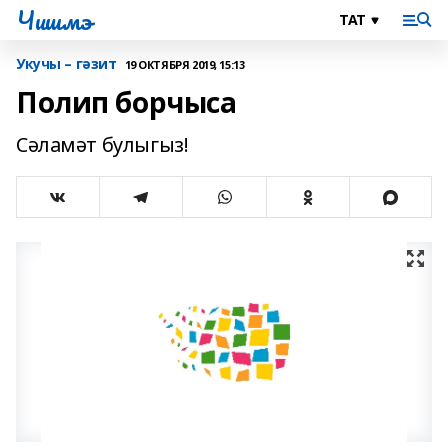
Чишмэ
Укучы – гәзит
19 ОКТЯБРЯ 2019, 15:13
Полип борчыса
Сәламәт булыгыз!