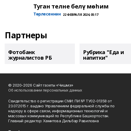
Туган телне белү мөһим
Төрлесеннән
22 ФЕВРАЛЯ 2024, 05:17
Партнеры
Фотобанк
Рубрика "Еда и
журналистов РБ
напитки"
© 2020-2026 Сайт газеты «Чишмэ»
Об использовании персональных данных
Свидетельство о регистрации СМИ: ПИ № ТУ02-01358 от
23.07.2015 г. выдано Управлением федеральной службы по
надзору в сфере связи, информационных технологий и
массовых коммуникаций по Республике Башкортостан.
Главный редактор: Хамитова Дильбар Равиловна