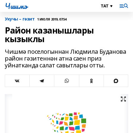
Чишмэ
Укучы – гәзит
1 ИЮЛЯ 2019, 07:54
Район казанышлары
кызыклы
Чишмә поселогыннан Людмила Буданова
район гәзитеннән атна саен приз
уйнатканда салат савытлары отты.