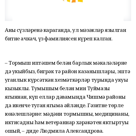
Аның сүзләренә караганда, ул мәзәкләр язылган
битне ачкач, үз фамилиясен күреп калган.
– Тормыш иптәшем белән барлык мәкаләләрне
дә укыйбыз, бигрәк тә район казанышлары, эштә
уңганлык күрсәткән хезмәткәрләр турында укуы
кызыклы. Тумышым белән мин Туймазы
ягыннан, күп еллар дәвамында Чишмә районы
да икенче туган ягыма әйләнде. Гәзитнең төрле
юнәлешләрне: мәдәни тормышны, медицинаны,
иктисадны һәм ветераннар хәрәкәтен яктыртуы
ошый, – диде Людмила Александрова.