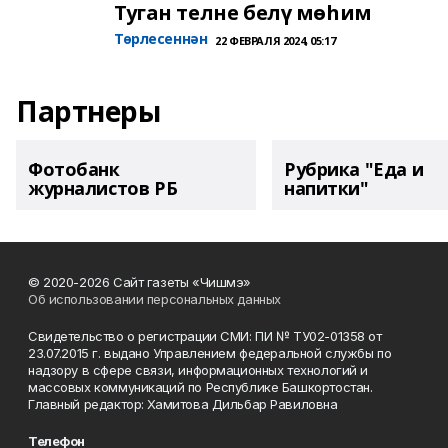
Туган телне белү мөһим
Төрлесеннән
22 ФЕВРАЛЯ 2024, 05:17
Партнеры
Фотобанк
Рубрика "Еда и
журналистов РБ
напитки"
© 2020-2026 Сайт газеты «Чишмэ»
Об использовании персональных данных
Свидетельство о регистрации СМИ: ПИ № ТУ02-01358 от
23.07.2015 г. выдано Управлением федеральной службы по
надзору в сфере связи, информационных технологий и
массовых коммуникаций по Республике Башкортостан.
Главный редактор: Хамитова Дильбар Равиловна
Телефон