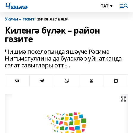
Чишмэ
Укучы – гәзит
26 ИЮНЯ 2019, 08:04
Киленгә бүләк – район
гәзите
Чишмә поселогында яшәүче Рәсимә
Нигъмәтуллина да бүләкләр уйнатканда
салат савытлары отты.