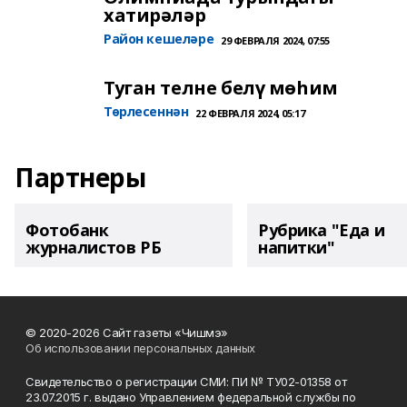
хатирәләр
Район кешеләре
29 ФЕВРАЛЯ 2024, 07:55
Туган телне белү мөһим
Төрлесеннән
22 ФЕВРАЛЯ 2024, 05:17
Партнеры
Фотобанк
Рубрика "Еда и
журналистов РБ
напитки"
© 2020-2026 Сайт газеты «Чишмэ»
Об использовании персональных данных
Свидетельство о регистрации СМИ: ПИ № ТУ02-01358 от
23.07.2015 г. выдано Управлением федеральной службы по