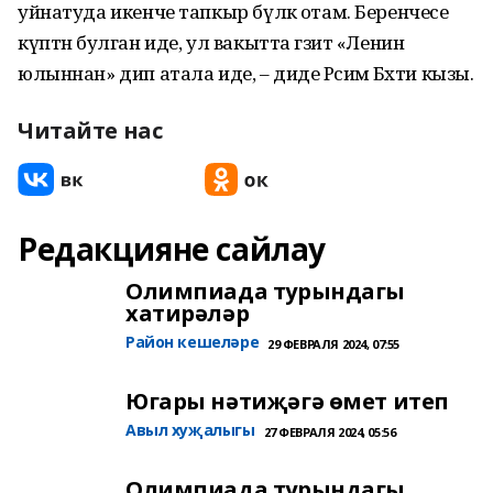
уйнатуда икенче тапкыр бүләк отам. Беренчесе
күптән булган иде, ул вакытта гәзит «Ленин
юлыннан» дип атала иде, – диде Рәсимә Бәхти кызы.
Читайте нас
Редакцияне сайлау
Олимпиада турындагы
хатирәләр
Район кешеләре
29 ФЕВРАЛЯ 2024, 07:55
Югары нәтиҗәгә өмет итеп
Авыл хуҗалыгы
27 ФЕВРАЛЯ 2024, 05:56
Олимпиада турындагы