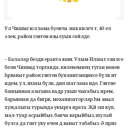
Ул Чишмәгә юллама буенча эшкә килгәч тә, 40 ел
элек, район гәзитенә язылуын сөйләде.
– Балалар бездән еракта яши. Улым Илшат гаиләсе
белән Чишмәдә торганда, киленемнең туган көненә
һәрвакыт район гәзитенә әбунә квитанциясе бүләк итә
идем, ул, яхшы бүләк, дип шатлана иде. Гәзитне
башыннан азагына кадәр укып чыгабыз, ирем,
барыннан да бигрәк, механизаторлар һәм авыл
хуҗалыгы турында укырга ярата. Җәй эш күп,
мал-туар асрыйбыз, бакча карыйбыз, шулай
булса да гәзит уку өчен дә вакыт табабыз. Ә приз