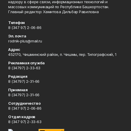
надзору в сфере связи, информационных технологий и
массовых коммуникаций по Республике Башкортостан.
Главный редактор: Хамитова Дильбар Равиловна
Телефон
8 (347 97) 2-06-86
Эл. почта
rodnik-plus@mail.ru
Адрес
452170, Чишминский район, п. Чишмы, пер. Типографский, 1
Рекламная служба
8 (34797) 2-33-63
Редакция
8 (34797) 2-31-66
Приемная
8 (34797) 2-31-66
Сотрудничество
8 (347 97) 2-06-86
Отдел кадров
8 (347 97) 2-33-63