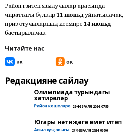
Район гәзитенә язылучылар арасында
чираттагы бүләкләр
11 июньдә
уйнатылачак,
приз отучыларның исемнәре
14 июньдә
бастырылачак.
Читайте нас
Редакцияне сайлау
Олимпиада турындагы
хатирәләр
Район кешеләре
29 ФЕВРАЛЯ 2024, 07:55
Югары нәтиҗәгә өмет итеп
Авыл хуҗалыгы
27 ФЕВРАЛЯ 2024, 05:56