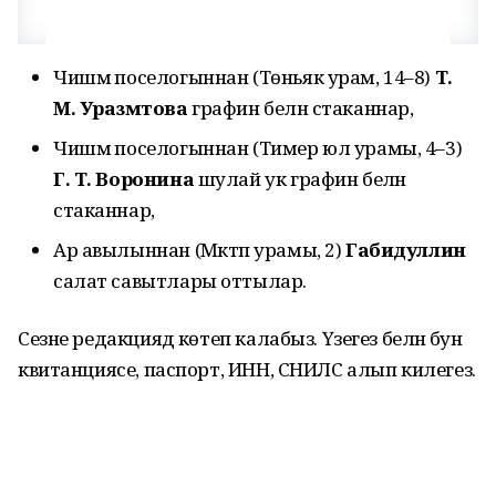
Чишмә поселогыннан (Төньяк урам, 14–8)
Т.
М. Уразмәтова
графин белән стаканнар,
Чишмә поселогыннан (Тимер юл урамы, 4–3)
Г. Т. Воронина
шулай ук графин белән
стаканнар,
Ар авылыннан (Мәктәп урамы, 2)
Габидуллин
салат савытлары оттылар.
Сезне редакциядә көтеп калабыз. Үзегез белән әбунә
квитанциясе, паспорт, ИНН, СНИЛС алып килегез.