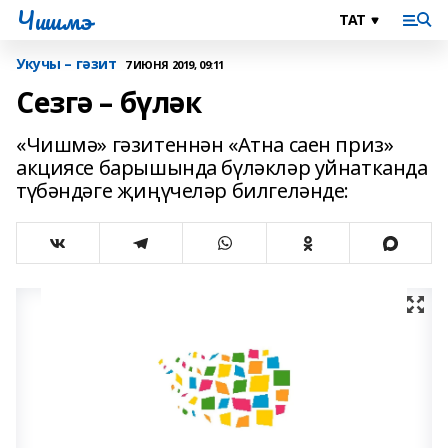
Чишмэ
Укучы – гәзит
7 ИЮНЯ 2019, 09:11
Сезгә – бүләк
«Чишмә» гәзитеннән «Атна саен приз»
акциясе барышында бүләкләр уйнатканда
түбәндәге җиңүчеләр билгеләнде: