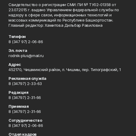
Свидетельство о регистрации СМИ: ПИ № ТУ02-01358 от
23.07.2015 г. выдано Управлением федеральной службы по
надзору в сфере связи, информационных технологий и
массовых коммуникаций по Республике Башкортостан.
Главный редактор: Хамитова Дильбар Равиловна
Телефон
8 (347 97) 2-06-86
Эл. почта
rodnik-plus@mail.ru
Адрес
452170, Чишминский район, п. Чишмы, пер. Типографский, 1
Рекламная служба
8 (34797) 2-33-63
Редакция
8 (34797) 2-31-66
Приемная
8 (34797) 2-31-66
Сотрудничество
8 (347 97) 2-06-86
Отдел кадров