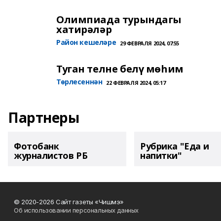
Олимпиада турындагы
хатирәләр
Район кешеләре
29 ФЕВРАЛЯ 2024, 07:55
Туган телне белү мөһим
Төрлесеннән
22 ФЕВРАЛЯ 2024, 05:17
Партнеры
Фотобанк
Рубрика "Еда и
журналистов РБ
напитки"
© 2020-2026 Сайт газеты «Чишмэ»
Об использовании персональных данных