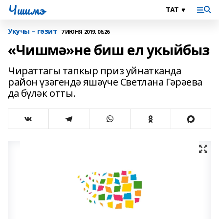
Чишмэ
Укучы – гәзит
7 ИЮНЯ 2019, 06:26
«Чишмә»не биш ел укыйбыз
Чираттагы тапкыр приз уйнатканда
район үзәгендә яшәүче Светлана Гәрәева
да бүләк отты.