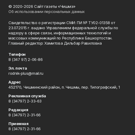
© 2020-2026 Сайт газеты «Чишмэ»
Об использовании персональных данных
Свидетельство о регистрации СМИ: ПИ № ТУ02-01358 от
23.07.2015 г. выдано Управлением федеральной службы по
надзору в сфере связи, информационных технологий и
массовых коммуникаций по Республике Башкортостан.
Главный редактор: Хамитова Дильбар Равиловна
Телефон
8 (347 97) 2-06-86
Эл. почта
rodnik-plus@mail.ru
Адрес
452170, Чишминский район, п. Чишмы, пер. Типографский, 1
Рекламная служба
8 (34797) 2-33-63
Редакция
8 (34797) 2-31-66
Приемная
8 (34797) 2-31-66