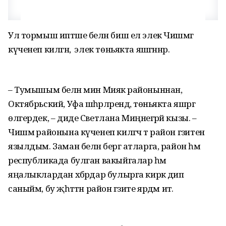
Ул тормыш иптәше белән биш ел элек Чишмәгә
күченеп килгән, ә элек төньякта яшәгәннәр.
– Тумышым белән мин Миякә районыннан,
Октябрьский, Уфа шәһәрләрендә, төньякта яшәргә
өлгердек, – диде Светлана Миңнегәрәй кызы. –
Чишмә районына күченеп килгәч тә район гәзитенә
язылдым. Заман белән бергә атларга, район һәм
республикада булган вакыйгалар һәм
яңалыклардан хәбәрдар булырга кирәк дип
саныйм, бу җәһәттән район гәзите ярдәм итә.