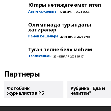
Югары нәтиҗәгә өмет итеп
Авыл хуҗалыгы
27 ФЕВРАЛЯ 2024, 05:56
Олимпиада турындагы
хатирәләр
Район кешеләре
29 ФЕВРАЛЯ 2024, 07:55
Туган телне белү мөһим
Төрлесеннән
22 ФЕВРАЛЯ 2024, 05:17
Партнеры
Фотобанк
Рубрика "Еда и
журналистов РБ
напитки"