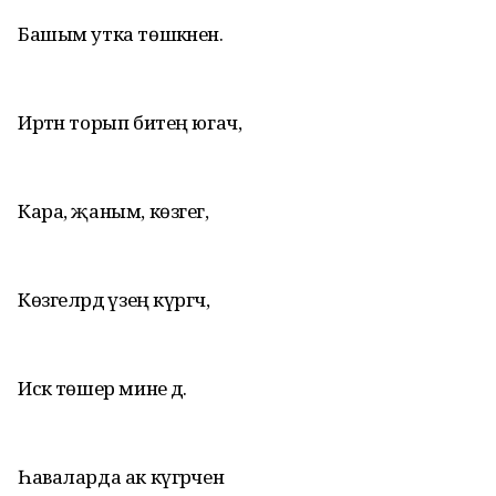
Башым утка төшкәнен.
Иртән торып битең югач,
Кара, җаным, көзгегә,
Көзгеләрдә үзең күргәч,
Искә төшер мине дә.
Һаваларда ак күгәрчен