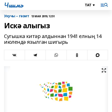
Чишмэ
Укучы – гәзит
13 МАЯ 2019, 12:51
Искә алыгыз
Сугышка китәр алдыннан 1941 елның 14
июлендә язылган шигырь