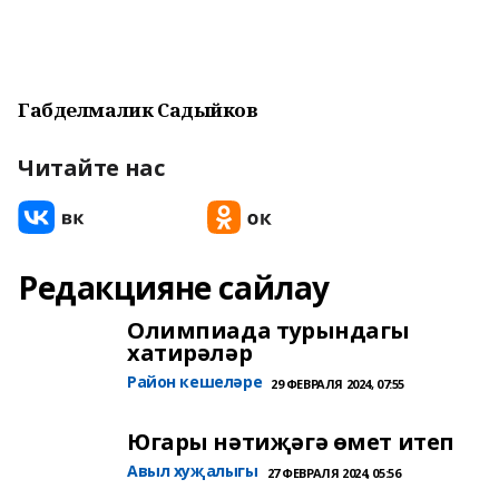
Габделмалик Садыйков
Читайте нас
Редакцияне сайлау
Олимпиада турындагы
хатирәләр
Район кешеләре
29 ФЕВРАЛЯ 2024, 07:55
Югары нәтиҗәгә өмет итеп
Авыл хуҗалыгы
27 ФЕВРАЛЯ 2024, 05:56