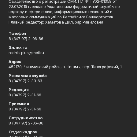
Свидетельство о регистрации СМИ: ПИ № ТУ02-01358 от
23.07.2015 г. выдано Управлением федеральной службы по
надзору в сфере связи, информационных технологий и
массовых коммуникаций по Республике Башкортостан.
Главный редактор: Хамитова Дильбар Равиловна
Телефон
8 (347 97) 2-06-86
Эл. почта
rodnik-plus@mail.ru
Адрес
452170, Чишминский район, п. Чишмы, пер. Типографский, 1
Рекламная служба
8 (34797) 2-33-63
Редакция
8 (34797) 2-31-66
Приемная
8 (34797) 2-31-66
Сотрудничество
8 (347 97) 2-06-86
Отдел кадров