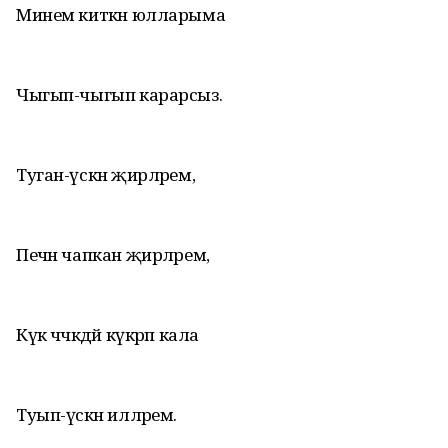
Минем киткән юлларыма
Чыгып-чыгып карарсыз.
Туган-үскән җирләрем,
Печән чапкан җирләрем,
Күк чәчкәдәй күкрәп кала
Туып-үскән илләрем.