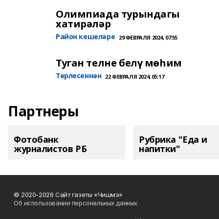
Олимпиада турындагы
хатирәләр
Район кешеләре
29 ФЕВРАЛЯ 2024, 07:55
Туган телне белү мөһим
Төрлесеннән
22 ФЕВРАЛЯ 2024, 05:17
Партнеры
Фотобанк
Рубрика "Еда и
журналистов РБ
напитки"
© 2020-2026 Сайт газеты «Чишмэ»
Об использовании персональных данных