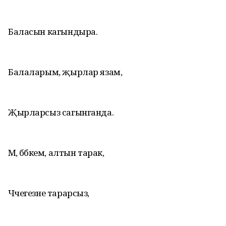
Баласын кагындыра.
Балаларым, җырлар язам,
Җырларсыз сагынганда.
Мә, бәбкәем, алтын тарак,
Чәчегезне тарарсыз,