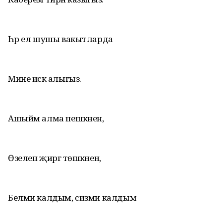
Һәр ел шушы вакытларда
Мине искә алыгыз.
Ашыйм алма пешкәнен,
Өзелеп җиргә төшкәнен,
Белми калдым, сизми калдым