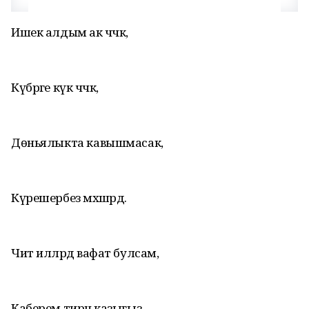
Ишек алдым ак чәчкә,
Күбрәге күк чәчкә,
Дөньялыкта кавышмасак,
Күрешербез мәхшәрдә.
Чит илләрдә вафат булсам,
Каберем тирән казыгыз.