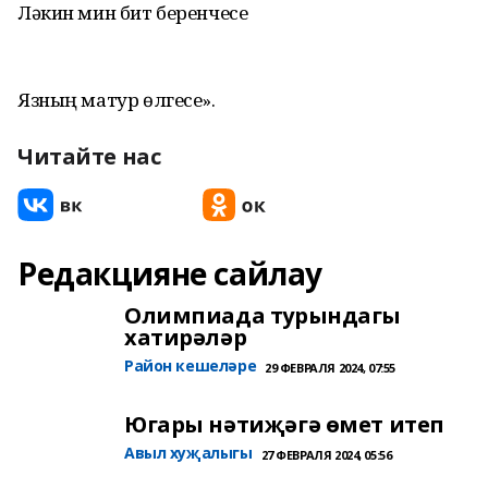
Ләкин мин бит беренчесе
Язның матур өлгесе».
Читайте нас
Редакцияне сайлау
Олимпиада турындагы
хатирәләр
Район кешеләре
29 ФЕВРАЛЯ 2024, 07:55
Югары нәтиҗәгә өмет итеп
Авыл хуҗалыгы
27 ФЕВРАЛЯ 2024, 05:56