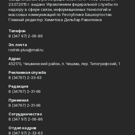
23.07.2015 г. выдано Управлением федеральной службы по
надзору в сфере связи, информационных технологий и
массовых коммуникаций по Республике Башкортостан.
Главный редактор: Хамитова Дильбар Равиловна
Телефон
8 (347 97) 2-06-86
Эл. почта
rodnik-plus@mail.ru
Адрес
452170, Чишминский район, п. Чишмы, пер. Типографский, 1
Рекламная служба
8 (34797) 2-33-63
Редакция
8 (34797) 2-31-66
Приемная
8 (34797) 2-31-66
Сотрудничество
8 (347 97) 2-06-86
Отдел кадров
8 (347 97) 2-33-63