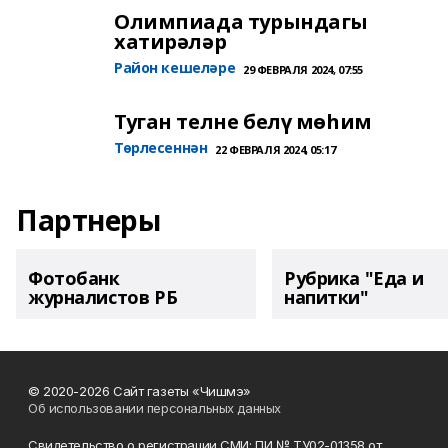
Олимпиада турындагы
хатирәләр
Район кешеләре
29 ФЕВРАЛЯ 2024, 07:55
Туган телне белү мөһим
Төрлесеннән
22 ФЕВРАЛЯ 2024, 05:17
Партнеры
Фотобанк
Рубрика "Еда и
журналистов РБ
напитки"
© 2020-2026 Сайт газеты «Чишмэ»
Об использовании персональных данных
Свидетельство о регистрации СМИ: ПИ № ТУ02-01358 от