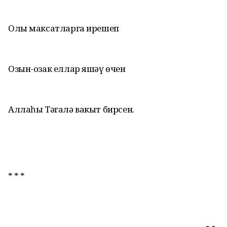
Олы максатларга ирешеп
Озын-озак еллар яшәү өчен
Аллаһы Тәгалә вакыт бирсен.
* * *