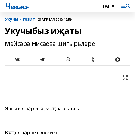
Чишмэ
Укучы – гәзит
23 АПРЕЛЯ 2019, 12:59
Укучыбыз иҗаты
Мәйсәрә Нисаева шигырьләре
Язгы җилләр исә, моңнар кайта
Күңелләрне җилкетеп,