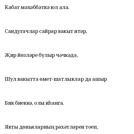
Кабат мәхәббәткә юл ала.
Сандугачлар сайрар вакыт җитәр,
Җир йөзләре булыр чәчкәдә,
Шул вакытта өмет-шатлыклар да ашыр
Бик биеккә, олы җиһанга.
Якты дөньяларның рәхәтләрен тоеп,