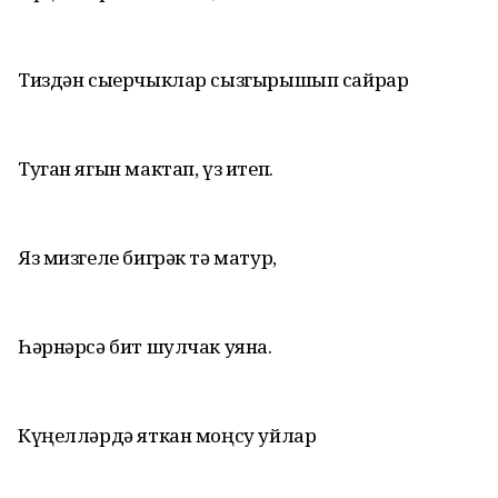
Тиздән сыерчыклар сызгырышып сайрар
Туган ягын мактап, үз итеп.
Яз мизгеле бигрәк тә матур,
Һәрнәрсә бит шулчак уяна.
Күңелләрдә яткан моңсу уйлар