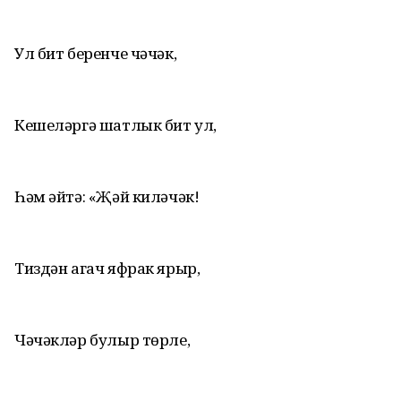
Ул бит беренче чәчәк,
Кешеләргә шатлык бит ул,
Һәм әйтә: «Җәй киләчәк!
Тиздән агач яфрак ярыр,
Чәчәкләр булыр төрле,