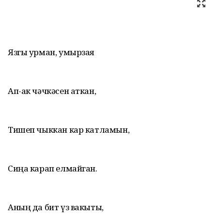
Язгы урман, умырзая
Ап-ак чәчкәсен аткан,
Тишеп чыккан кар катламын,
Сиңа карап елмайган.
Аның да бит үз вакыты,