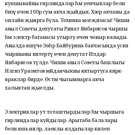
купшыкайны гирляндалар һәм уенчыклар белән
бизәү өчен 100әр сум акча җыйдык. Хәзер акчаны да
онлайн җыярга була. Техника могҗизасы! Чишмә
авыл Советы депутаты Ринат Янбарисов чыршы
һәм электр баганасы утырту өчен чокыр казыды.
Авылда яшәүче Зөһрә Байбурина бакчасында үскән
чыршыны китертү өчен депутат Илдар
Янбарисов түләде. Чишмә авыл Советы башлыгы
Илгиз Уразмәтов мәйданчыкны яктыртуга кирәк-
яраклар бирде. Өстәмә чыгымнарга акча
халыктан җыелды.
Электриклар ут тоташтырдылар һәм чыршыга
гирляндалар куйдылар. Арытаба балалары
белән яшь әниләр, лаеклы ялдагылар килеп