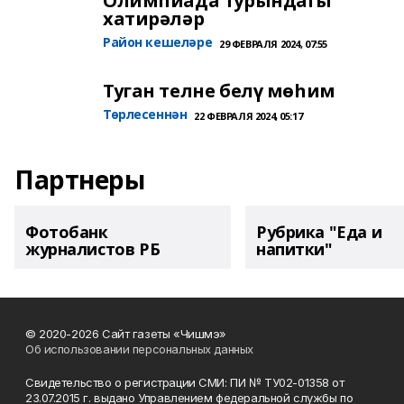
Олимпиада турындагы
хатирәләр
Район кешеләре
29 ФЕВРАЛЯ 2024, 07:55
Туган телне белү мөһим
Төрлесеннән
22 ФЕВРАЛЯ 2024, 05:17
Партнеры
Фотобанк
Рубрика "Еда и
журналистов РБ
напитки"
© 2020-2026 Сайт газеты «Чишмэ»
Об использовании персональных данных
Свидетельство о регистрации СМИ: ПИ № ТУ02-01358 от
23.07.2015 г. выдано Управлением федеральной службы по