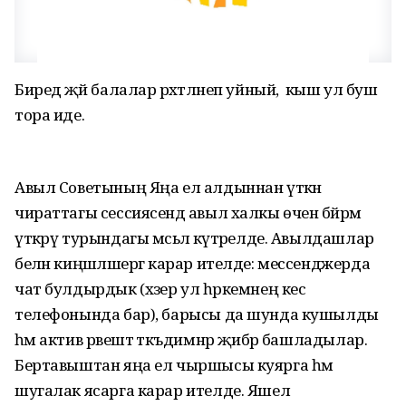
Биредә җәй балалар рәхәтләнеп уйный, ә кыш ул буш
тора иде.
Авыл Советының Яңа ел алдыннан үткән
чираттагы сессиясендә авыл халкы өчен бәйрәм
үткәрү турындагы мәсьәлә күтәрелде. Авылдашлар
белән киңәшләшергә карар ителде: мессенджерда
чат булдырдык (хәзер ул һәркемнең кесә
телефонында бар), барысы да шунда кушылды
һәм актив рәвештә тәкъдимнәр җибәрә башладылар.
Бертавыштан яңа ел чыршысы куярга һәм
шугалак ясарга карар ителде. Яшел