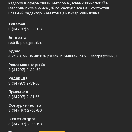
надзору в сфере связи, информационных технологий и
массовых коммуникаций по Республике Башкортостан.
Главный редактор: Хамитова Дильбар Равиловна
Телефон
8 (347 97) 2-06-86
Эл. почта
rodnik-plus@mail.ru
Адрес
452170, Чишминский район, п. Чишмы, пер. Типографский, 1
Рекламная служба
8 (34797) 2-33-63
Редакция
8 (34797) 2-31-66
Приемная
8 (34797) 2-31-66
Сотрудничество
8 (347 97) 2-06-86
Отдел кадров
8 (347 97) 2-33-63