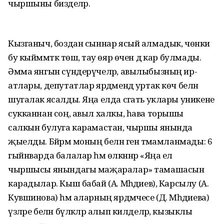
чыршыны бизәделәр.
Кызганыч, боздан сыннар ясый алмадык, чөнки
бу кыйммәткә төшә, тау өяр өчен дә кар булмады.
Әмма янгын сүндерүчеләр, авылыбызның ир-
атлары, депутатлар ярдәмендә уртак көч белән
шугалак ясалды. Яңа елда сәгать уклары уникене
сукканнан соң, авыл халкы, һава торышы
салкын булуга карамастан, чыршы янында
җыелды. Бәйрәм моның белән генә тәмамланмады: 6
гыйнварда балалар һәм өлкәннәр «Яңа ел
чыршысы янындагы маҗаралар» тамашасын
карадылар. Кыш бабай (А. Мәһәдиев), Карсылу (А.
Кувшинова) һәм аларның ярдәмчесе (Д. Мәһәдиева)
үзләре белән бүләкләр алып килделәр, кызыклы