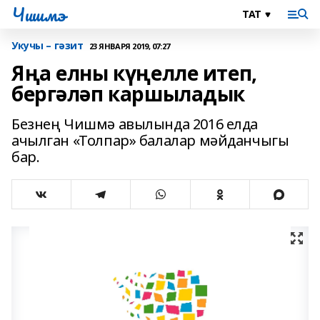
Чишмэ
Укучы – гәзит
23 ЯНВАРЯ 2019, 07:27
Яңа елны күңелле итеп,
бергәләп каршыладык
Безнең Чишмә авылында 2016 елда
ачылган «Толпар» балалар мәйданчыгы
бар.