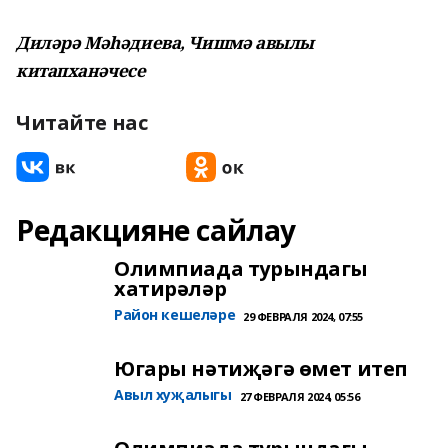
Диләрә Мәһәдиева, Чишмә авылы
китапханәчесе
Читайте нас
Редакцияне сайлау
Олимпиада турындагы
хатирәләр
Район кешеләре
29 ФЕВРАЛЯ 2024, 07:55
Югары нәтиҗәгә өмет итеп
Авыл хуҗалыгы
27 ФЕВРАЛЯ 2024, 05:56