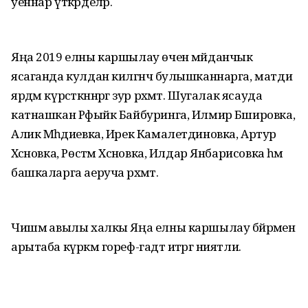
уеннар үткәрделәр.
Яңа 2019 елны каршылау өчен мәйданчык
ясаганда кулдан килгәнчә булышканнарга, матди
ярдәм күрсәткәннәргә зур рәхмәт. Шугалак ясауда
катнашкан Рәфыйк Байбуринга, Илмир Бәшировка,
Алик Мәһәдиевка, Ирек Камалетдиновка, Артур
Хәсәновка, Рөстәм Хәсәновка, Илдар Янбарисовка һәм
башкаларга аеруча рәхмәт.
Чишмә авылы халкы Яңа елны каршылау бәйрәмен
арытаба күркәм гореф-гадәт итәргә ниятли.