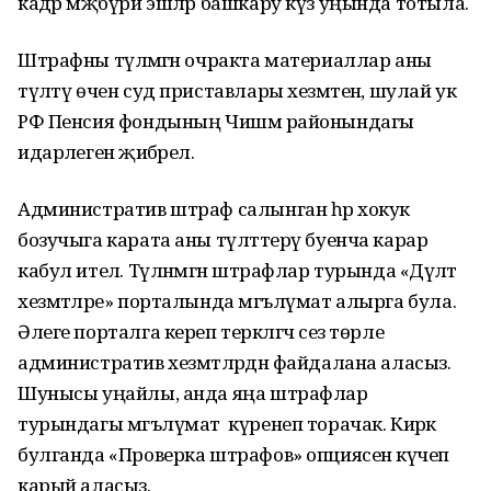
кадәр мәҗбүри эшләр башкару күз уңында тотыла.
Штрафны түләмәгән очракта материаллар аны
түләтү өчен суд приставлары хезмәтенә, шулай ук
РФ Пенсия фондының Чишмә районындагы
идарәлегенә җибәрелә.
Административ штраф салынган һәр хокук
бозучыга карата аны түләттерү буенча карар
кабул ителә. Түләнмәгән штрафлар турында «Дәүләт
хезмәтләре» порталында мәгълүмат алырга була.
Әлеге порталга кереп теркәлгәч сез төрле
административ хезмәтләрдән файдалана аласыз.
Шунысы уңайлы, анда яңа штрафлар
турындагы мәгълүмат күренеп торачак. Кирәк
булганда «Проверка штрафов» опциясенә күчеп
карый аласыз.