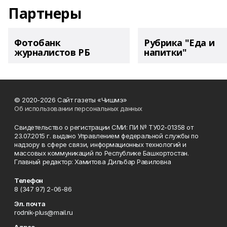
Партнеры
Фотобанк
Рубрика "Еда и
журналистов РБ
напитки"
© 2020-2026 Сайт газеты «Чишмэ»
Об использовании персональных данных
Свидетельство о регистрации СМИ: ПИ № ТУ02-01358 от
23.07.2015 г. выдано Управлением федеральной службы по
надзору в сфере связи, информационных технологий и
массовых коммуникаций по Республике Башкортостан.
Главный редактор: Хамитова Дильбар Равиловна
Телефон
8 (347 97) 2-06-86
Эл. почта
rodnik-plus@mail.ru