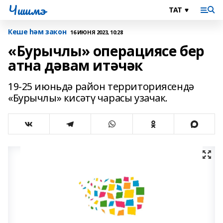
Чишмэ
Кеше һәм закон
16 ИЮНЯ 2023, 10:28
«Бурычлы» операциясе бер
атна дәвам итәчәк
19-25 июньдә район территориясендә
«Бурычлы» кисәтү чарасы узачак.