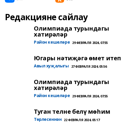
Редакцияне сайлау
Олимпиада турындагы
хатирәләр
Район кешеләре
29 ФЕВРАЛЯ 2024, 07:55
Югары нәтиҗәгә өмет итеп
Авыл хуҗалыгы
27 ФЕВРАЛЯ 2024, 05:56
Олимпиада турындагы
хатирәләр
Район кешеләре
29 ФЕВРАЛЯ 2024, 07:55
Туган телне белү мөһим
Төрлесеннән
22 ФЕВРАЛЯ 2024, 05:17