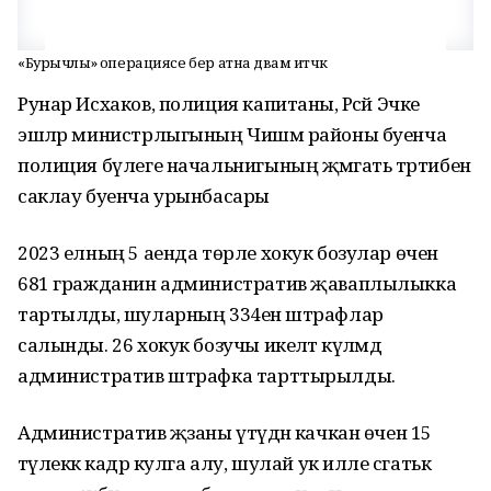
«Бурычлы» операциясе бер атна дәвам итәчәк
Рунар Исхаков, полиция капитаны, Рәсәй Эчке
эшләр министрлыгының Чишмә районы буенча
полиция бүлеге начальнигының җәмәгать тәртибен
саклау буенча урынбасары
2023 елның 5 аенда төрле хокук бозулар өчен
681 гражданин административ җаваплылыкка
тартылды, шуларның 334енә штрафлар
салынды. 26 хокук бозучы икеләтә күләмдә
административ штрафка тарттырылды.
Административ җәзаны үтәүдән качкан өчен 15
тәүлеккә кадәр кулга алу, шулай ук илле сәгатькә