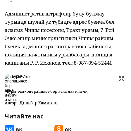
Административ штрафлар булу-булмау
турында шулай ук түбәндәге адрес буенча белә
аласыз: Чишмә поселогы, Тракт урамы, 7 (Рәсәй
Эчке эшләр министрлыгының Чишмә районы
буенча административ практика кабинеты,
полиция начальнигы урынбасары, полиция
капитаны Р. Р. Исхаков, тел.: 8-987-094-5244).
«Бурычлы» операциясе бер атна дәвам итәчәк
Автор:
Дильбар Хамитова
Читайте нас