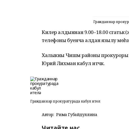
Гражданнар прокура
Килер алдыннан 9.00–18.00 сәгатькә (җ
телефоны буенча алдан язылу мөһим,
Халыкны Чишмә районы прокуроры 
Юрий Лихман кабул итәчәк.
Гражданнар прокуратурада кабул ителә
Автор:
Рима Губайдуллина
Читайте нас