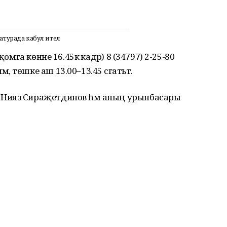
турада кабул ителә
омга көнне 16.45кә кадәр) 8 (34797) 2-25-80
 төшке аш 13.00–13.45 сәгатьтә.
Нияз Сираҗетдинов һәм аның урынбасары