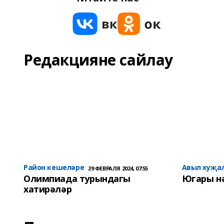
Редакцияне сайлау
Район кешеләре
Авыл хуҗа
29 ФЕВРАЛЯ 2024, 07:55
Олимпиада турындагы
Югары н
хатирәләр