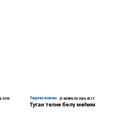
Төрлесеннән
, 07:55
22 ФЕВРАЛЯ 2024, 05:17
Туган телне белү мөһим