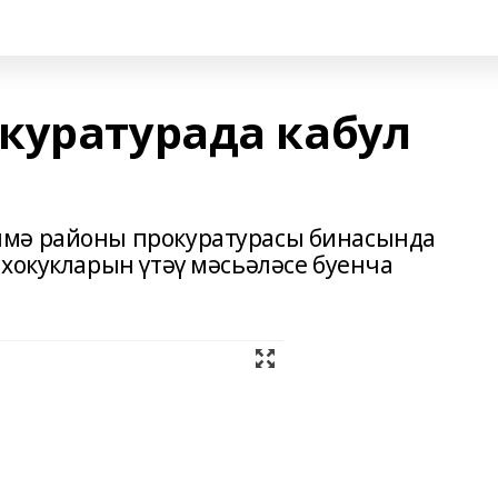
куратурада кабул
шмә районы прокуратурасы бинасында
хокукларын үтәү мәсьәләсе буенча