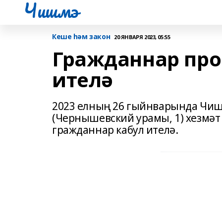
Чишмэ
Кеше һәм закон
20 ЯНВАРЯ 2023, 05:55
Гражданнар про
ителә
2023 елның 26 гыйнварында Чи
(Чернышевский урамы, 1) хезмәт 
гражданнар кабул ителә.