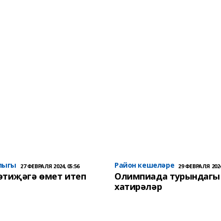
лыгы
Район кешеләре
27 ФЕВРАЛЯ 2024, 05:56
29 ФЕВРАЛЯ 2024
әтиҗәгә өмет итеп
Олимпиада турындагы
хатирәләр