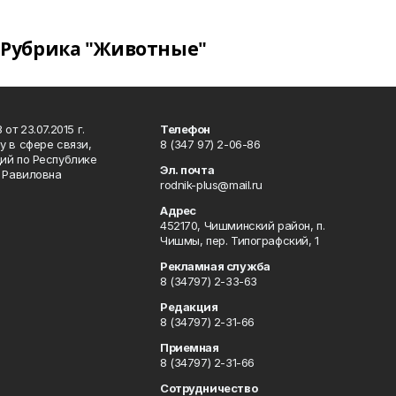
Рубрика "Животные"
т 23.07.2015 г.
Телефон
 в сфере связи,
8 (347 97) 2-06-86
ий по Республике
Эл. почта
р Равиловна
rodnik-plus@mail.ru
Адрес
452170, Чишминский район, п.
Чишмы, пер. Типографский, 1
Рекламная служба
8 (34797) 2-33-63
Редакция
8 (34797) 2-31-66
Приемная
8 (34797) 2-31-66
Сотрудничество