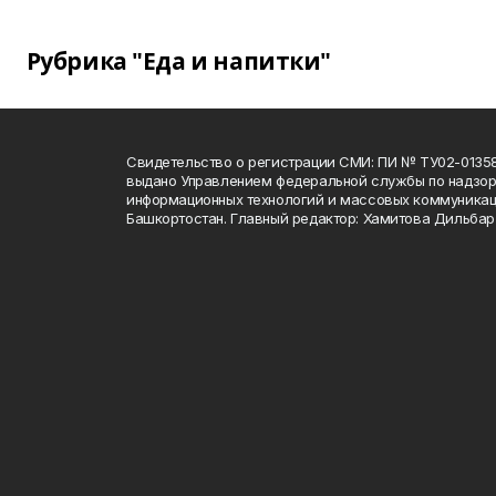
Рубрика "Еда и напитки"
Свидетельство о регистрации СМИ: ПИ № ТУ02-01358 о
выдано Управлением федеральной службы по надзору
информационных технологий и массовых коммуникац
Башкортостан. Главный редактор: Хамитова Дильба