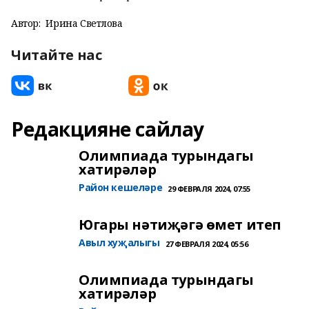
Автор:
Ирина Светлова
Читайте нас
Редакцияне сайлау
Олимпиада турындагы
хатирәләр
Район кешеләре
29 ФЕВРАЛЯ 2024, 07:55
Югары нәтиҗәгә өмет итеп
Авыл хуҗалыгы
27 ФЕВРАЛЯ 2024, 05:56
Олимпиада турындагы
хатирәләр