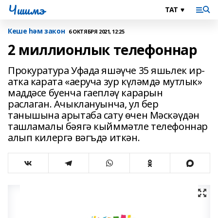
Чишмэ
Кеше һәм закон
6 ОКТЯБРЯ 2021, 12:25
2 миллионлык телефоннар
Прокуратура Уфада яшәүче 35 яшьлек ир-
атка карата «аеруча зур күләмдә мутлык»
маддәсе буенча гаепләү карарын
раслаган. Ачыклануынча, ул бер
танышына арытаба сату өчен Мәскәүдән
ташламалы бәягә кыйммәтле телефоннар
алып килергә вәгъдә иткән.