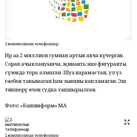
2 миллионлык телефоннар
Ир аңа 2 миллион сумнан артык акча күчергән.
Соңрак ачыклануынча, җинаять эше фигуранты
сүзендә тора алмаган. Шуңа карамастан, ул үз
гаебен танымаган һәм зыянны капламаган. Эш
тикшерү өчен судка тапшырылган.
Фото: «Башинформ» МА
2 миллионлык телефоннар