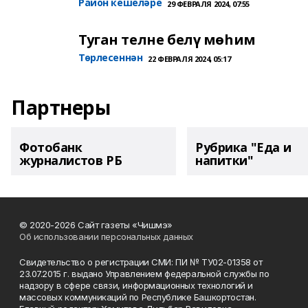
Район кешеләре
29 ФЕВРАЛЯ 2024, 07:55
Туган телне белү мөһим
Төрлесеннән
22 ФЕВРАЛЯ 2024, 05:17
Партнеры
Фотобанк
Рубрика "Еда и
журналистов РБ
напитки"
© 2020-2026 Сайт газеты «Чишмэ»
Об использовании персональных данных
Свидетельство о регистрации СМИ: ПИ № ТУ02-01358 от
23.07.2015 г. выдано Управлением федеральной службы по
надзору в сфере связи, информационных технологий и
массовых коммуникаций по Республике Башкортостан.